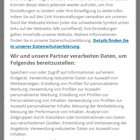
können dieses Menü jederzeit wieder aufrufen, um Ihre
08.08.2026
Einstellungen zu ändern oder Ihre Einwilligung zu widerrufen,
indem Sie auf den Link Voreinstellungen verwalten am unteren
Rand der Webseite klicken [oder das schwebende Symbol unten
Glosse
links auf der Webseite, falls zutreffend]. Ihre Einstellungen
Ärztlicher Hitzehass
gelten innerhalb unseres Website. Weitere Informationen
finden Sie in unserer Datenschutzerklärung.
Details finden Sie
Es gibt viele Gründe, den Sommer toll zu finden – für
in unserer Datenschutzerklärung.
Ärzte kann die warme Jahreszeit aber anstrengend sein:
Wir und unsere Partner verarbeiten Daten, um
Manchmal liegt es an Patienten, manchmal an Kollegen...
Folgendes bereitzustellen:
Einblicke in nervige Jahresseiten.
Speichern von oder Zugriff auf Informationen auf einem
07.08.2026
Endgerät. Verwendung reduzierter Daten zur Auswahl von
Werbeanzeigen. Erstellung von Profilen für personalisierte
Werbung. Verwendung von Profilen zur Auswahl
personalisierter Werbung. Erstellung von Profilen zur
Kommunikation
Personalisierung von Inhalten. Verwendung von Profilen zur
Studie aus der Schweiz zeigt: Emotionale
Auswahl personalisierter Inhalte. Messung der Werbeleistung.
Ärztinnen und Ärzte wirken vertrauenswürdiger
Messung der Performance von Inhalten. Analyse von
Zielgruppen durch Statistiken oder Kombinationen von Daten
Ärztinnen und Ärzte, die in schwierigen Gesprächen mit
aus verschiedenen Quellen. Entwicklung und Verbesserung der
Patienten Emotionen zeigen, wirken mitfühlender und
Angebote. Verwendung reduzierter Daten zur Auswahl von
trotzdem professionell. Das zeigt eine Studie der
Inhalten.