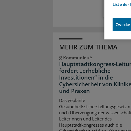
Liste der
Zwecke
MEHR ZUM THEMA
Kommuniqué
Hauptstadtkongress-Leitu
fordert „erhebliche
Investitionen“ in die
Cybersicherheit von Klinik
und Praxen
Das geplante
Gesundheitssicherstellungsgesetz 
nach Überzeugung der wissenschaft
Leiterinnen und Leiter des
Hauptstadtkongresses auch die
Cybersicherheit stärken. Ohne meh