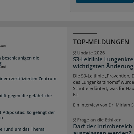
TOP-MELDUNGEN
band
Update 2026
 beschleunigen die
S3-Leitlinie Lungenkre
g
wichtigsten Änderun
band
Die S3-Leitlinie „Prävention,
inem zertifizierten Zentrum
des Lungenkarzinoms“ wurde a
Schütte erläutert, was für Ha
ist.
lft gegen die gefährliche
Ein Interview von Dr. Miriam 
 Adipositas: So gelingt der
in
Frage an die Ethiker
Darf der Intimbereich
zte rund um das Thema
ausgelassen werden?