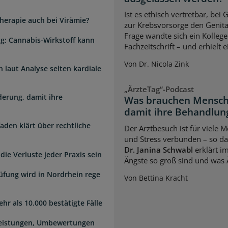
Ist es ethisch vertretbar, b
herapie auch bei Virämie?
zur Krebsvorsorge den Genita
Frage wandte sich ein Kollege
g: Cannabis-Wirkstoff kann
Fachzeitschrift – und erhielt 
Von Dr. Nicola Zink
laut Analyse selten kardiale
„ÄrzteTag“-Podcast
erung, damit ihre
Was brauchen Mensch
damit ihre Behandlung
faden klärt über rechtliche
Der Arztbesuch ist für viele
und Stress verbunden – so das
Dr. Janina Schwabl
erklärt i
die Verluste jeder Praxis sein
Ängste so groß sind und was 
üfung wird in Nordrhein rege
Von Bettina Kracht
hr als 10.000 bestätigte Fälle
Leistungen, Umbewertungen