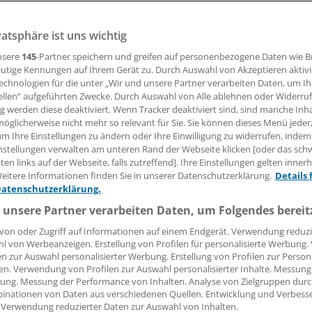
igitalen Versorgungs“-Gesetz will Gesundheitsminister Spa
unde zum „Alltag“ in den Praxen machen. Noch sind wir da
vatsphäre ist uns wichtig
, weil die Spielregeln zum Teil zu starr sind.
nsere
145
-Partner speichern und greifen auf personenbezogene Daten wie 
utige Kennungen auf Ihrem Gerät zu. Durch Auswahl von Akzeptieren aktivi
echnologien für die unter „Wir und unsere Partner verarbeiten Daten, um I
 Leserin, lieber Leser,
ellen“ aufgeführten Zwecke. Durch Auswahl von Alle ablehnen oder Widerruf
ng werden diese deaktiviert. Wenn Tracker deaktiviert sind, sind manche Inh
tändigen Beitrag können Sie lesen, sobald Sie sich eingelogg
öglicherweise nicht mehr so relevant für Sie. Sie können dieses Menü jeder
um Ihre Einstellungen zu ändern oder Ihre Einwilligung zu widerrufen, indem
Jetzt anmelden »
Kostenlos registriere
nstellungen verwalten am unteren Rand der Webseite klicken [oder das sc
en links auf der Webseite, falls zutreffend]. Ihre Einstellungen gelten inner
eitere Informationen finden Sie in unserer Datenschutzerklärung.
Details 
 vergessen?
Datenschutzerklärung.
es Problem beim Login?
 unsere Partner verarbeiten Daten, um Folgendes bereit
dung ist mit wenigen Klicks erledigt und kostenlos.
von oder Zugriff auf Informationen auf einem Endgerät. Verwendung reduzi
teile des kostenlosen Login:
l von Werbeanzeigen. Erstellung von Profilen für personalisierte Werbung
en zur Auswahl personalisierter Werbung. Erstellung von Profilen zur Person
r
Analysen, Hintergründe und Infografiken
en. Verwendung von Profilen zur Auswahl personalisierter Inhalte. Messung
ung. Messung der Performance von Inhalten. Analyse von Zielgruppen durch
usive
Interviews und Praxis-Tipps
inationen von Daten aus verschiedenen Quellen. Entwicklung und Verbess
iff auf alle
medizinischen Berichte und Kommentare
 Verwendung reduzierter Daten zur Auswahl von Inhalten.