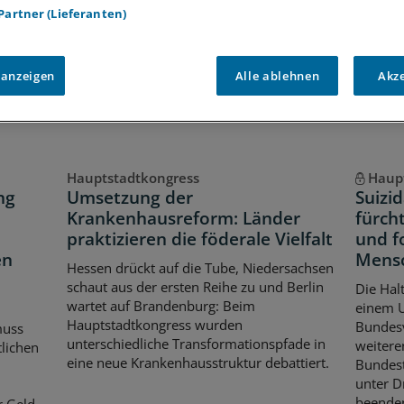
 Partner (Lieferanten)
Voraussetzungen für den Zugang
 anzeigen
Alle ablehnen
Akz
Hauptstadtkongress
Haup
ng
Umsetzung der
Suizi
Krankenhausreform: Länder
fürch
praktizieren die föderale Vielfalt
und f
en
Mens
Hessen drückt auf die Tube, Niedersachsen
schaut aus der ersten Reihe zu und Berlin
Die Halt
wartet auf Brandenburg: Beim
einem U
Hauptstadtkongress wurden
Bundesv
muss
unterschiedliche Transformationspfade in
weiteren
lichen
eine neue Krankenhausstruktur debattiert.
Bundest
unter D
beende
r Geld