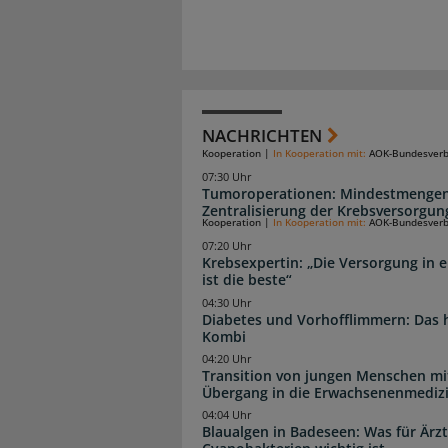
NACHRICHTEN
Kooperation
|
In Kooperation mit:
AOK-Bundesver
07:30 Uhr
Tumoroperationen: Mindestmengen
Zentralisierung der Krebsversorgun
Kooperation
|
In Kooperation mit:
AOK-Bundesver
07:20 Uhr
Krebsexpertin: „Die Versorgung in e
ist die beste“
04:30 Uhr
Diabetes und Vorhofflimmern: Das hi
Kombi
04:20 Uhr
Transition von jungen Menschen mit
Übergang in die Erwachsenenmediz
04:04 Uhr
Blaualgen in Badeseen: Was für Är