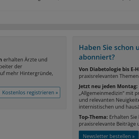
Haben Sie schon 
abonniert?
n
erhalten Ärzte und
beiter der
Von Diabetologie bis E-H
auf mehr Hintergründe,
praxisrelevanten Themen
Jetzt neu jeden Montag:
Kostenlos registrieren »
„Allgemeinmedizin“ mit p
und relevanten Neuigkei
internistischen und hausä
Top-Thema:
Erhalten Sie
praxisrelevante Beiträge 
Newsletter bestellen »