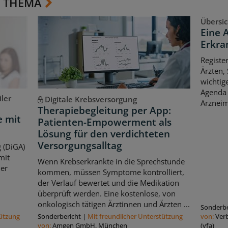
 THEMA
Übersic
Eine 
Erkr
Registe
Ärzten,
wichtig
Agenda 
ler
Digitale Krebsversorgung
Arzneim
Therapiebegleitung per App:
e mit
Patienten-Empowerment als
Lösung für den verdichteten
Versorgungsalltag
 (DiGA)
mit
Wenn Krebserkrankte in die Sprechstunde
her
kommen, müssen Symptome kontrolliert,
der Verlauf bewertet und die Medikation
überprüft werden. Eine kostenlose, von
onkologisch tätigen Ärztinnen und Ärzten ...
Sonderbe
tützung
Sonderbericht
|
Mit freundlicher Unterstützung
von:
Ver
von:
Amgen GmbH, München
(vfa)