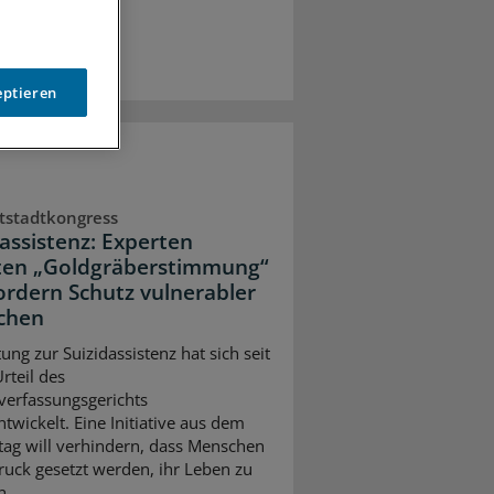
eptieren
tstadtkongress
dassistenz: Experten
ten „Goldgräberstimmung“
ordern Schutz vulnerabler
chen
ung zur Suizidassistenz hat sich seit
rteil des
erfassungsgerichts
twickelt. Eine Initiative aus dem
ag will verhindern, dass Menschen
ruck gesetzt werden, ihr Leben zu
n.