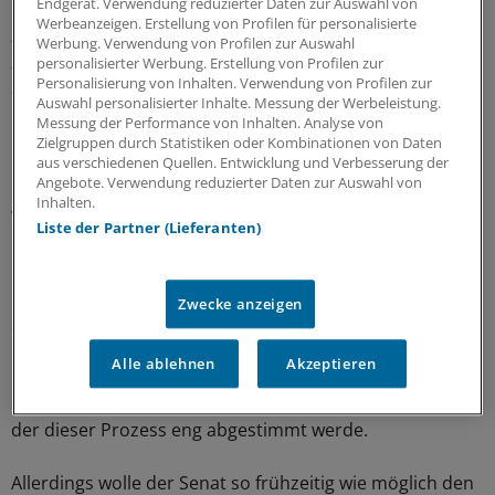
Endgerät. Verwendung reduzierter Daten zur Auswahl von
Die endgültige Zuweisung der Leistungsgruppen erfolge
Werbeanzeigen. Erstellung von Profilen für personalisierte
zum 1. Januar 2027. „Für mich gibt es im Moment keinen
Werbung. Verwendung von Profilen zur Auswahl
zusätzlichen Erkenntnisgewinn, der mich davon
personalisierter Werbung. Erstellung von Profilen zur
Personalisierung von Inhalten. Verwendung von Profilen zur
abhalten würde, nicht Anfang Januar 2027 in die
Auswahl personalisierter Inhalte. Messung der Werbeleistung.
Umsetzung zu gehen“, erläuterte Sydow.
Messung der Performance von Inhalten. Analyse von
Zielgruppen durch Statistiken oder Kombinationen von Daten
aus verschiedenen Quellen. Entwicklung und Verbesserung der
Enge Abstimmung mit Brandenburg
Angebote. Verwendung reduzierter Daten zur Auswahl von
Inhalten.
Wieder völlig anders ist die Ausgangslage in Berlin,
Liste der Partner (Lieferanten)
machte Gesundheitssenatorin Dr. Ina Czyborra klar.
Eigentlich sei es das Ziel des Senats gewesen, bis Ende
2026 mit der Zuweisung der Leistungsgruppen fertig zu
Zwecke anzeigen
sein – trotz der am 20. September anstehenden
Landtagswahl in Berlin. Man habe sich aber entschieden,
Alle ablehnen
Akzeptieren
die Zeitschiene auch auf Wunsch der
brandenburgischen Landesregierung zu verlängern, mit
der dieser Prozess eng abgestimmt werde.
Allerdings wolle der Senat so frühzeitig wie möglich den