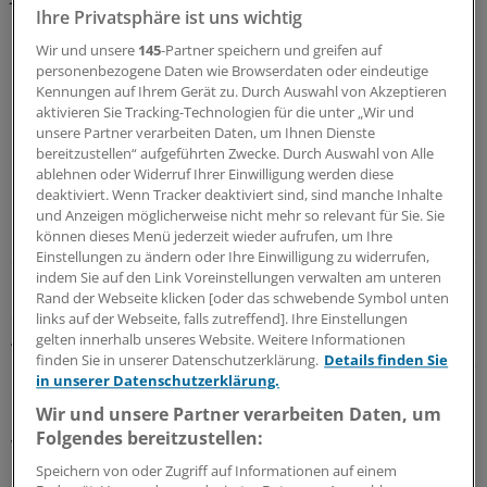
Ihre Privatsphäre ist uns wichtig
Man sitze damit sozusagen „in der ersten Reihe“ und
Wir und unsere
145
-Partner speichern und greifen auf
könne bei anderen Ländern zuschauen, „was wir noch
personenbezogene Daten wie Browserdaten oder eindeutige
Kennungen auf Ihrem Gerät zu. Durch Auswahl von Akzeptieren
besser machen können“, erläuterte Philippi.
aktivieren Sie Tracking-Technologien für die unter „Wir und
unsere Partner verarbeiten Daten, um Ihnen Dienste
LESEN SIE AUCH
bereitzustellen“ aufgeführten Zwecke. Durch Auswahl von Alle
ablehnen oder Widerruf Ihrer Einwilligung werden diese
Bundesrat
deaktiviert. Wenn Tracker deaktiviert sind, sind manche Inhalte
Haken dran ans KHAG: Länderkammer stimmt
und Anzeigen möglicherweise nicht mehr so relevant für Sie. Sie
können dieses Menü jederzeit wieder aufrufen, um Ihre
Reform der Krankenhausreform zu
Einstellungen zu ändern oder Ihre Einwilligung zu widerrufen,
indem Sie auf den Link Voreinstellungen verwalten am unteren
Ganz anders ist das Vorgehen in Hessen, betonte Stefan
Rand der Webseite klicken [oder das schwebende Symbol unten
Sydow, Ministerialdirigent und zuständiger
links auf der Webseite, falls zutreffend]. Ihre Einstellungen
Abteilungsleiter im Landesgesundheitsministerium. Das
gelten innerhalb unseres Website. Weitere Informationen
finden Sie in unserer Datenschutzerklärung.
Details finden Sie
Bundesland sei voll im selbst gesetzten Zeitplan, betonte
in unserer Datenschutzerklärung.
er. Bis Ende Juli würden die Prüfungen des
Wir und unsere Partner verarbeiten Daten, um
Medizinischen Dienstes abgeschlossen sein. Im Oktober
Folgendes bereitzustellen:
würden dann die vorläufigen Bescheide versandt.
Speichern von oder Zugriff auf Informationen auf einem