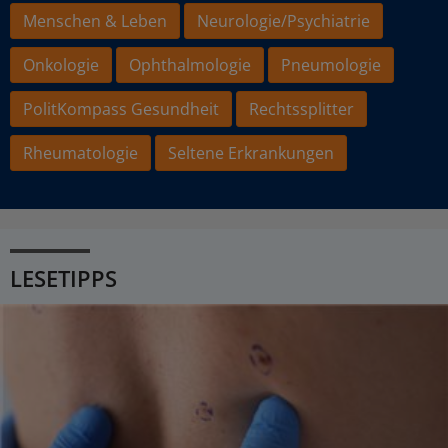
Menschen & Leben
Neurologie/Psychiatrie
Onkologie
Ophthalmologie
Pneumologie
PolitKompass Gesundheit
Rechtssplitter
Rheumatologie
Seltene Erkrankungen
LESETIPPS