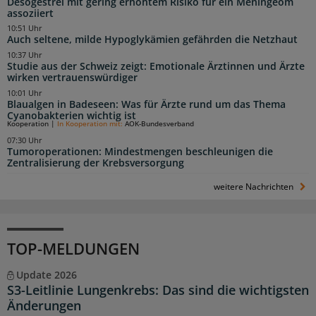
Desogestrel mit gering erhöhtem Risiko für ein Meningeom
assoziiert
10:51 Uhr
Auch seltene, milde Hypoglykämien gefährden die Netzhaut
10:37 Uhr
Studie aus der Schweiz zeigt: Emotionale Ärztinnen und Ärzte
wirken vertrauenswürdiger
10:01 Uhr
Blaualgen in Badeseen: Was für Ärzte rund um das Thema
Cyanobakterien wichtig ist
Kooperation
|
In Kooperation mit:
AOK-Bundesverband
07:30 Uhr
Tumoroperationen: Mindestmengen beschleunigen die
Zentralisierung der Krebsversorgung
weitere Nachrichten
TOP-MELDUNGEN
Update 2026
S3-Leitlinie Lungenkrebs: Das sind die wichtigsten
Änderungen