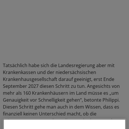
Tatsächlich habe sich die Landesregierung aber mit
Krankenkassen und der niedersächsischen
Krankenhausgesellschaft darauf geeinigt, erst Ende
September 2027 diesen Schritt zu tun. Angesichts von
mehr als 160 Krankenhäusern im Land müsse es „um
Genauigkeit vor Schnelligkeit gehen“, betonte Philippi.
Diesen Schritt gehe man auch in dem Wissen, dass es
finanziell keinen Unterschied macht, ob die
Leistungsgruppenzuteilung dieses oder kommendes
Jahr erfolgt.