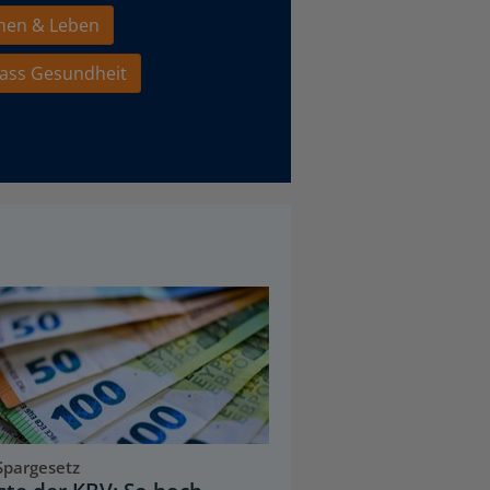
hen & Leben
ass Gesundheit
Spargesetz