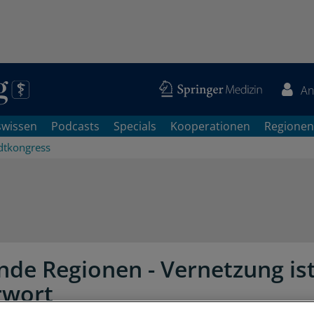
An
swissen
Podcasts
Specials
Kooperationen
Regionen
dtkongress
de Regionen - Vernetzung is
rwort