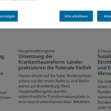
Voraussetzungen für den Zugang
 anzeigen
Alle ablehnen
Akz
Hauptstadtkongress
Haup
ng
Umsetzung der
Suizi
Krankenhausreform: Länder
fürch
praktizieren die föderale Vielfalt
und f
en
Mens
Hessen drückt auf die Tube, Niedersachsen
schaut aus der ersten Reihe zu und Berlin
Die Halt
wartet auf Brandenburg: Beim
einem U
Hauptstadtkongress wurden
Bundesv
muss
unterschiedliche Transformationspfade in
weiteren
lichen
eine neue Krankenhausstruktur debattiert.
Bundest
unter D