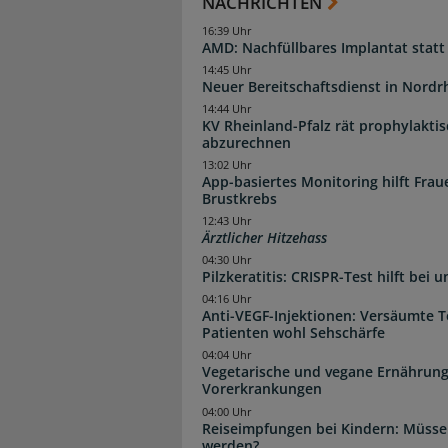
NACHRICHTEN
16:39 Uhr
AMD: Nachfüllbares Implantat statt
14:45 Uhr
Neuer Bereitschaftsdienst in Nordrh
14:44 Uhr
KV Rheinland-Pfalz rät prophylakti
abzurechnen
13:02 Uhr
App-basiertes Monitoring hilft Fra
Brustkrebs
12:43 Uhr
Ärztlicher Hitzehass
04:30 Uhr
Pilzkeratitis: CRISPR-Test hilft bei 
04:16 Uhr
Anti-VEGF-Injektionen: Versäumte 
Patienten wohl Sehschärfe
04:04 Uhr
Vegetarische und vegane Ernährung
Vorerkrankungen
04:00 Uhr
Reiseimpfungen bei Kindern: Müsse
werden?