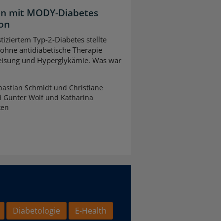
ten mit MODY-Diabetes
ion
tiziertem Typ-2-Diabetes stellte
 ohne antidiabetische Therapie
leisung und Hyperglykämie. Was war
astian Schmidt und Christiane
d Gunter Wolf und Katharina
ken
Diabetologie
E-Health