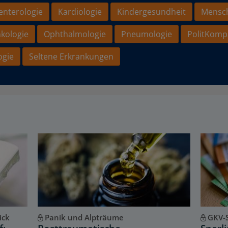
enterologie
Kardiologie
Kindergesundheit
Mensc
kologie
Ophthalmologie
Pneumologie
PolitKomp
ogie
Seltene Erkrankungen
ick
Panik und Alpträume
GKV-