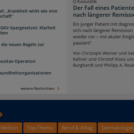
Kasuistik
Der Fall eines Patien
l: „Krankheit wirkt wie eine
nach längerer Remiss
schaft“
Ein junger Patient mit diagnos
 GKV-Spargesetzes: Klarheit
sich nach längerer Remission
eben
wieder vor – mit akuter Entg
passiert?
 die neuen Regeln zur
Von Christoph Werner und Seb
Kellner und Christof Kloos un
positas-Operation
Burghardt und Philipp A. Reu
esundheitsorganisationen
weitere Nachrichten
 Medizin
Top-Thema
Beruf & Alltag
Dermatologie