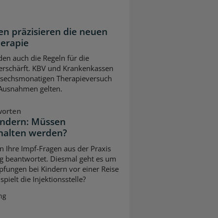
n präzisieren die neuen
herapie
en auch die Regeln für die
erschärft. KBV und Krankenkassen
m sechsmonatigen Therapieversuch
 Ausnahmen gelten.
worten
indern: Müssen
halten werden?
n Ihre Impf-Fragen aus der Praxis
g beantwortet. Diesmal geht es um
pfungen bei Kindern vor einer Reise
pielt die Injektionsstelle?
ng