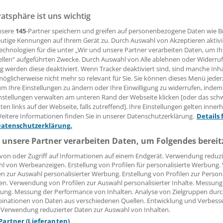
Vormittag gibt Bundesforschungsministerin Annette Schav
vatsphäre ist uns wichtig
gress die Preisträger des Wettbewerbs "Gesundheitsregi
nsere
145
-Partner speichern und greifen auf personenbezogene Daten wie 
annt. Von Tobias Meyer
utige Kennungen auf Ihrem Gerät zu. Durch Auswahl von Akzeptieren aktivi
echnologien für die unter „Wir und unsere Partner verarbeiten Daten, um I
ellen“ aufgeführten Zwecke. Durch Auswahl von Alle ablehnen oder Widerruf
 Leserin, lieber Leser,
ng werden diese deaktiviert. Wenn Tracker deaktiviert sind, sind manche Inh
öglicherweise nicht mehr so relevant für Sie. Sie können dieses Menü jeder
um Ihre Einstellungen zu ändern oder Ihre Einwilligung zu widerrufen, indem
tändigen Beitrag können Sie lesen, sobald Sie sich eingelogg
nstellungen verwalten am unteren Rand der Webseite klicken [oder das sc
en links auf der Webseite, falls zutreffend]. Ihre Einstellungen gelten inner
Jetzt anmelden »
Kostenlos registriere
eitere Informationen finden Sie in unserer Datenschutzerklärung.
Details 
Datenschutzerklärung.
 vergessen?
 unsere Partner verarbeiten Daten, um Folgendes bereit
es Problem beim Login?
von oder Zugriff auf Informationen auf einem Endgerät. Verwendung reduzi
dung ist mit wenigen Klicks erledigt und kostenlos.
l von Werbeanzeigen. Erstellung von Profilen für personalisierte Werbung
en zur Auswahl personalisierter Werbung. Erstellung von Profilen zur Person
teile des kostenlosen Login:
en. Verwendung von Profilen zur Auswahl personalisierter Inhalte. Messung
ung. Messung der Performance von Inhalten. Analyse von Zielgruppen durch
r
Analysen, Hintergründe und Infografiken
inationen von Daten aus verschiedenen Quellen. Entwicklung und Verbess
usive
Interviews und Praxis-Tipps
 Verwendung reduzierter Daten zur Auswahl von Inhalten.
iff auf alle
medizinischen Berichte und Kommentare
 Partner (Lieferanten)