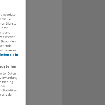
an beim
on der
Browserdaten
eren Sie
hnen Dienste
 Ihrer
alte und
zeit wieder
 Sie auf den
t haben.
hwebende
halb unseres
n »
finden Sie in
zustellen:
erter Daten
. Verwendung
alisierung
 der
 Statistiken
erung der