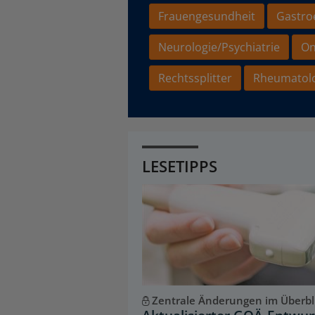
Frauengesundheit
Gastro
Neurologie/Psychiatrie
On
Rechtssplitter
Rheumatol
LESETIPPS
Zentrale Änderungen im Überbl