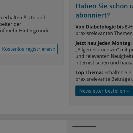
Haben Sie schon 
abonniert?
n
erhalten Ärzte und
beiter der
Von Diabetologie bis E-H
auf mehr Hintergründe,
praxisrelevanten Themen
Jetzt neu jeden Montag:
Kostenlos registrieren »
„Allgemeinmedizin“ mit p
und relevanten Neuigkei
internistischen und hausä
Top-Thema:
Erhalten Sie
praxisrelevante Beiträge 
Newsletter bestellen »