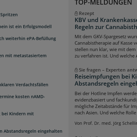
TOP-MELDUNGEN
Rezept
 Spritzen
KBV und Krankenkasse
Regeln zur Cannabist
ein ist ein Erfolgsmodell
Mit dem GKV-Spargesetz wurd
sch weiterhin ePA-Befüllung
Cannabistherapie auf Kasse v
stellen nun klar, wie mit de
uen mit metastasiertem
zu verfahren ist. Und welche
Sie fragen – Experten ant
Reiseimpfungen bei K
Abstandsregeln einge
unklaren Verdachtsfällen
Bei der Hotline Impfen werde
Termine kosten nAMD-
evidenzbasiert und fachkundi
mögliche Zeitabstände für Im
nach Asien. Und welche Rolle s
 bei Kindern mit
Von Prof. Dr. med. Jörg Schelli
n Abstandsregeln eingehalten