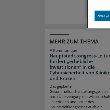
Zwecke
MEHR ZUM THEMA
Kommuniqué
Hauptstadtkongress-Leitu
fordert „erhebliche
Investitionen“ in die
Cybersicherheit von Klinik
und Praxen
Das geplante
Gesundheitssicherstellungsgesetz 
nach Überzeugung der wissenschaft
Leiterinnen und Leiter des
Hauptstadtkongresses auch die