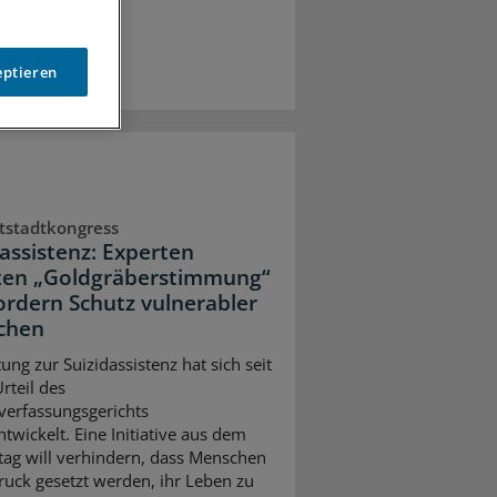
eptieren
tstadtkongress
dassistenz: Experten
ten „Goldgräberstimmung“
ordern Schutz vulnerabler
chen
ung zur Suizidassistenz hat sich seit
rteil des
erfassungsgerichts
twickelt. Eine Initiative aus dem
ag will verhindern, dass Menschen
ruck gesetzt werden, ihr Leben zu