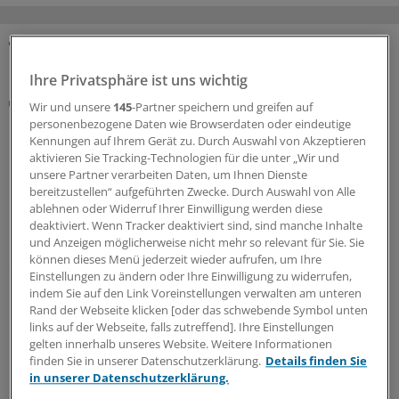
MEHR ZUM THEMA
Ihre Privatsphäre ist uns wichtig
Kommuniqué
Wir und unsere
145
-Partner speichern und greifen auf
Hauptstadtkongress-Leitung fordert „erhebliche
personenbezogene Daten wie Browserdaten oder eindeutige
Investitionen“ in die Cybersicherheit von Kliniken
Kennungen auf Ihrem Gerät zu. Durch Auswahl von Akzeptieren
und Praxen
aktivieren Sie Tracking-Technologien für die unter „Wir und
unsere Partner verarbeiten Daten, um Ihnen Dienste
Das geplante Gesundheitssicherstellungsgesetz muss
bereitzustellen“ aufgeführten Zwecke. Durch Auswahl von Alle
nach Überzeugung der wissenschaftlichen Leiterinnen
ablehnen oder Widerruf Ihrer Einwilligung werden diese
und Leiter des Hauptstadtkongresses auch die
deaktiviert. Wenn Tracker deaktiviert sind, sind manche Inhalte
und Anzeigen möglicherweise nicht mehr so relevant für Sie. Sie
Cybersicherheit stärken. Ohne mehr Geld funktioniere
können dieses Menü jederzeit wieder aufrufen, um Ihre
das nicht.
Einstellungen zu ändern oder Ihre Einwilligung zu widerrufen,
indem Sie auf den Link Voreinstellungen verwalten am unteren
16.07.2026
Rand der Webseite klicken [oder das schwebende Symbol unten
links auf der Webseite, falls zutreffend]. Ihre Einstellungen
gelten innerhalb unseres Website. Weitere Informationen
Hauptstadtkongress
finden Sie in unserer Datenschutzerklärung.
Details finden Sie
Umsetzung der Krankenhausreform: Länder
in unserer Datenschutzerklärung.
praktizieren die föderale Vielfalt