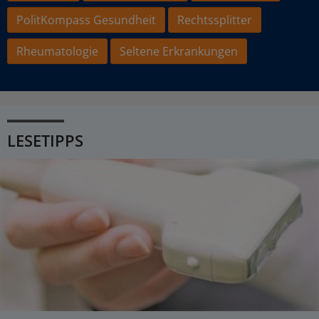
PolitKompass Gesundheit
Rechtssplitter
Rheumatologie
Seltene Erkrankungen
LESETIPPS