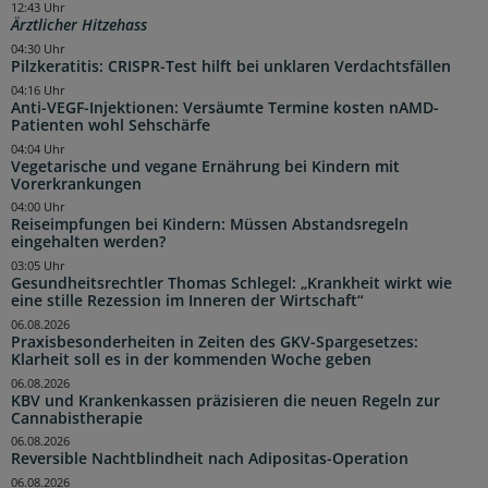
12:43 Uhr
Ärztlicher Hitzehass
04:30 Uhr
Pilzkeratitis: CRISPR-Test hilft bei unklaren Verdachtsfällen
04:16 Uhr
Anti-VEGF-Injektionen: Versäumte Termine kosten nAMD-
Patienten wohl Sehschärfe
04:04 Uhr
Vegetarische und vegane Ernährung bei Kindern mit
Vorerkrankungen
04:00 Uhr
Reiseimpfungen bei Kindern: Müssen Abstandsregeln
eingehalten werden?
03:05 Uhr
Gesundheitsrechtler Thomas Schlegel: „Krankheit wirkt wie
eine stille Rezession im Inneren der Wirtschaft“
06.08.2026
Praxisbesonderheiten in Zeiten des GKV-Spargesetzes:
Klarheit soll es in der kommenden Woche geben
06.08.2026
KBV und Krankenkassen präzisieren die neuen Regeln zur
Cannabistherapie
06.08.2026
Reversible Nachtblindheit nach Adipositas-Operation
06.08.2026