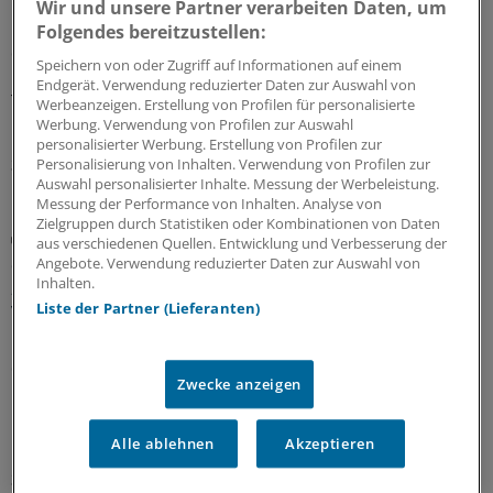
Wir und unsere Partner verarbeiten Daten, um
Hessen drückt auf die Tube, Niedersachsen schaut aus
Folgendes bereitzustellen:
der ersten Reihe zu und Berlin wartet auf Brandenburg:
Speichern von oder Zugriff auf Informationen auf einem
Beim Hauptstadtkongress wurden unterschiedliche
Endgerät. Verwendung reduzierter Daten zur Auswahl von
Transformationspfade in eine neue
Werbeanzeigen. Erstellung von Profilen für personalisierte
Krankenhausstruktur debattiert.
Werbung. Verwendung von Profilen zur Auswahl
personalisierter Werbung. Erstellung von Profilen zur
Personalisierung von Inhalten. Verwendung von Profilen zur
30.06.2026
Auswahl personalisierter Inhalte. Messung der Werbeleistung.
Messung der Performance von Inhalten. Analyse von
Zielgruppen durch Statistiken oder Kombinationen von Daten
Hauptstadtkongress
aus verschiedenen Quellen. Entwicklung und Verbesserung der
Suizidassistenz: Experten fürchten
Angebote. Verwendung reduzierter Daten zur Auswahl von
„Goldgräberstimmung“ und fordern Schutz
Inhalten.
vulnerabler Menschen
Liste der Partner (Lieferanten)
Die Haltung zur Suizidassistenz hat sich seit einem Urteil
des Bundesverfassungsgerichts weiterentwickelt. Eine
Zwecke anzeigen
Initiative aus dem Bundestag will verhindern, dass
Menschen unter Druck gesetzt werden, ihr Leben zu
beenden.
Alle ablehnen
Akzeptieren
30.06.2026