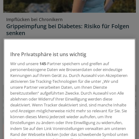
Impflücken bei Chronikern
Grippeimpfung bei Diabetes: Risiko für Folgen
senken
Influenza bedeutet für Diabetiker ein ernstes
kardiovaskuläres Risiko. Registerstudien zeigen:
Ihre Privatsphäre ist uns wichtig
Geimpfte Patientinnen und Patienten hatten seltener
Herzinfarkte und eine niedrigere Sterblichkeit.
Wir und unsere
145
-Partner speichern und greifen auf
personenbezogene Daten wie Browserdaten oder eindeutige
ANZEIGE
|
Viatris Germany GmbH
Kennungen auf Ihrem Gerät zu. Durch Auswahl von Akzeptieren
aktivieren Sie Tracking-Technologien für die unter „Wir und
unsere Partner verarbeiten Daten, um Ihnen Dienste
bereitzustellen“ aufgeführten Zwecke. Durch Auswahl von Alle
ablehnen oder Widerruf Ihrer Einwilligung werden diese
deaktiviert. Wenn Tracker deaktiviert sind, sind manche Inhalte
und Anzeigen möglicherweise nicht mehr so relevant für Sie. Sie
können dieses Menü jederzeit wieder aufrufen, um Ihre
Einstellungen zu ändern oder Ihre Einwilligung zu widerrufen,
indem Sie auf den Link Voreinstellungen verwalten am unteren
Rand der Webseite klicken [oder das schwebende Symbol unten