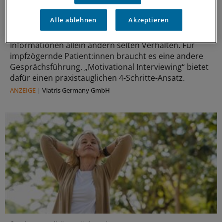
Impfkommunikation
„Motivational Interviewing“ in der
Alle ablehnen
Akzeptieren
Impfberatung
Informationen allein ändern selten Verhalten. Für
impfzögernde Patient:innen braucht es eine andere
Gesprächsführung. „Motivational Interviewing“ bietet
dafür einen praxistauglichen 4-Schritte-Ansatz.
ANZEIGE
|
Viatris Germany GmbH