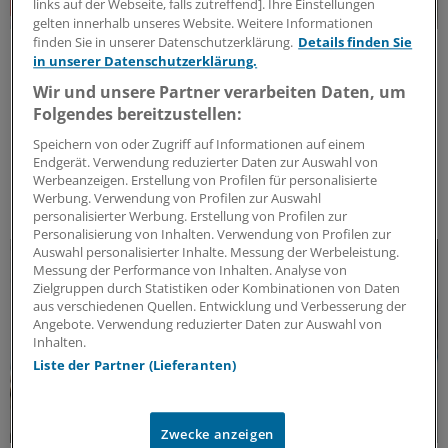
links auf der Webseite, falls zutreffend]. Ihre Einstellungen
gelten innerhalb unseres Website. Weitere Informationen
finden Sie in unserer Datenschutzerklärung.
Details finden Sie
Impfen in der Praxis
in unserer Datenschutzerklärung.
Die vergessene Reiseimpfung
Wir und unsere Partner verarbeiten Daten, um
Gelbfieber, Hepatitis A, Malaria – und Influenza? Eine
Folgendes bereitzustellen:
der häufigsten impfpräventablen Reiseinfektionen
Speichern von oder Zugriff auf Informationen auf einem
wird im Beratungsgespräch regelmäßig übersehen.
Endgerät. Verwendung reduzierter Daten zur Auswahl von
Wann und für wen die Impfung besonders wichtig ist.
Werbeanzeigen. Erstellung von Profilen für personalisierte
ANZEIGE
|
Viatris Germany GmbH
Werbung. Verwendung von Profilen zur Auswahl
personalisierter Werbung. Erstellung von Profilen zur
Personalisierung von Inhalten. Verwendung von Profilen zur
Auswahl personalisierter Inhalte. Messung der Werbeleistung.
Messung der Performance von Inhalten. Analyse von
Zielgruppen durch Statistiken oder Kombinationen von Daten
aus verschiedenen Quellen. Entwicklung und Verbesserung der
Angebote. Verwendung reduzierter Daten zur Auswahl von
Inhalten.
Liste der Partner (Lieferanten)
Zwecke anzeigen