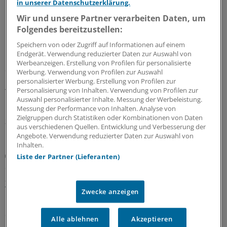
in unserer Datenschutzerklärung.
Wir und unsere Partner verarbeiten Daten, um
Hauptstadtkongress
Folgendes bereitzustellen:
Umsetzung der Krankenhausreform: Länder
praktizieren die föderale Vielfalt
Speichern von oder Zugriff auf Informationen auf einem
Endgerät. Verwendung reduzierter Daten zur Auswahl von
Hessen drückt auf die Tube, Niedersachsen schaut aus
Werbeanzeigen. Erstellung von Profilen für personalisierte
der ersten Reihe zu und Berlin wartet auf Brandenburg:
Werbung. Verwendung von Profilen zur Auswahl
Beim Hauptstadtkongress wurden unterschiedliche
personalisierter Werbung. Erstellung von Profilen zur
Personalisierung von Inhalten. Verwendung von Profilen zur
Transformationspfade in eine neue
Auswahl personalisierter Inhalte. Messung der Werbeleistung.
Krankenhausstruktur debattiert.
Messung der Performance von Inhalten. Analyse von
Zielgruppen durch Statistiken oder Kombinationen von Daten
30.06.2026
aus verschiedenen Quellen. Entwicklung und Verbesserung der
Angebote. Verwendung reduzierter Daten zur Auswahl von
Inhalten.
Hauptstadtkongress
Liste der Partner (Lieferanten)
Suizidassistenz: Experten fürchten
„Goldgräberstimmung“ und fordern Schutz
vulnerabler Menschen
Zwecke anzeigen
Die Haltung zur Suizidassistenz hat sich seit einem Urteil
des Bundesverfassungsgerichts weiterentwickelt. Eine
Alle ablehnen
Akzeptieren
Initiative aus dem Bundestag will verhindern, dass