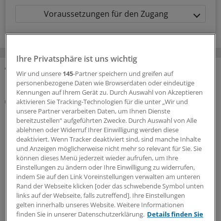
Voraussetzungen für den Zugang
Ihre Privatsphäre ist uns wichtig
Wir und unsere
145
-Partner speichern und greifen auf
MEHR ZUM THEMA
personenbezogene Daten wie Browserdaten oder eindeutige
Kennungen auf Ihrem Gerät zu. Durch Auswahl von Akzeptieren
Kommuniqué
aktivieren Sie Tracking-Technologien für die unter „Wir und
Hauptstadtkongress-Leitung fordert „erhebliche
unsere Partner verarbeiten Daten, um Ihnen Dienste
Investitionen“ in die Cybersicherheit von Kliniken
bereitzustellen“ aufgeführten Zwecke. Durch Auswahl von Alle
ablehnen oder Widerruf Ihrer Einwilligung werden diese
und Praxen
deaktiviert. Wenn Tracker deaktiviert sind, sind manche Inhalte
Das geplante Gesundheitssicherstellungsgesetz muss
und Anzeigen möglicherweise nicht mehr so relevant für Sie. Sie
nach Überzeugung der wissenschaftlichen Leiterinnen
können dieses Menü jederzeit wieder aufrufen, um Ihre
Einstellungen zu ändern oder Ihre Einwilligung zu widerrufen,
und Leiter des Hauptstadtkongresses auch die
indem Sie auf den Link Voreinstellungen verwalten am unteren
Cybersicherheit stärken. Ohne mehr Geld funktioniere
Rand der Webseite klicken [oder das schwebende Symbol unten
das nicht.
links auf der Webseite, falls zutreffend]. Ihre Einstellungen
gelten innerhalb unseres Website. Weitere Informationen
16.07.2026
finden Sie in unserer Datenschutzerklärung.
Details finden Sie