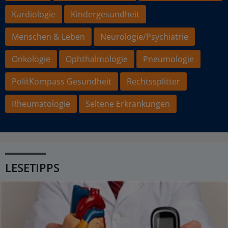
Kardiologie
Kindergesundheit
Menschen & Leben
Neurologie/Psychiatrie
Onkologie
Ophthalmologie
Pneumologie
PolitKompass Gesundheit
Rechtssplitter
Rheumatologie
Seltene Erkrankungen
LESETIPPS