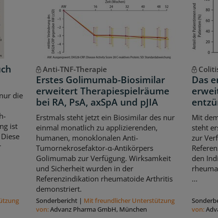
uch
Anti-TNF-Therapie
Colit
Erstes Golimumab-Biosimilar
Das e
erweitert Therapiespielräume
erwei
 nur die
bei RA, PsA, axSpA und pJIA
entzü
h-
Erstmals steht jetzt ein Biosimilar des nur
Mit de
g ist
einmal monatlich zu applizierenden,
steht e
 Diese
humanen, monoklonalen Anti-
zur Ver
r
Tumornekrosefaktor-α-Antikörpers
Referen
Golimumab zur Verfügung. Wirksamkeit
den Indi
und Sicherheit wurden in der
rheumato
Referenzindikation rheumatoide Arthritis
...
demonstriert.
tützung
Sonderbericht
|
Mit freundlicher Unterstützung
Sonderbe
von:
Advanz Pharma GmbH, München
von:
Adv