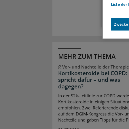
Liste der
Zugr
Zwecke
MEHR ZUM THEMA
Vor- und Nachteile der Therapie
Kortikosteroide bei COPD:
spricht dafür – und was
dagegen?
In der S2k-Leitlinie zur COPD werd
Kortikosteroide in einigen Situation
empfohlen. Zwei Referierende disku
auf dem DGIM-Kongress die Vor- u
Nachteile und gaben Tipps für die P