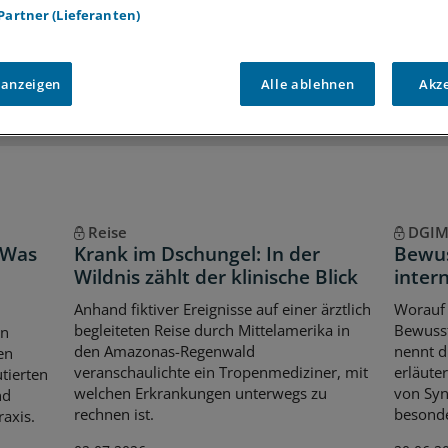
 Partner (Lieferanten)
iff auf alle
medizinischen Berichte und Kommentare
Voraussetzungen für den Zugang
 anzeigen
Alle ablehnen
Akz
Reise
DGIM
 Was
Krank im Dschungel: In der
Bewus
Wildnis zählt der klinische Blick
intern
Anhand fiktiver Ereignisse auf einer ärztlich
Worauf 
begleiteten Reise durch Mittelamerika in
Bewusst
en
den Amazonas-Regenwald
nennt d
en
veranschaulichte ein Tropenmediziner, mit
erläute
tierten
welchen Erkrankungen unterwegs zu
von Syn
nd
rechnen ist.
besonde
raxis.