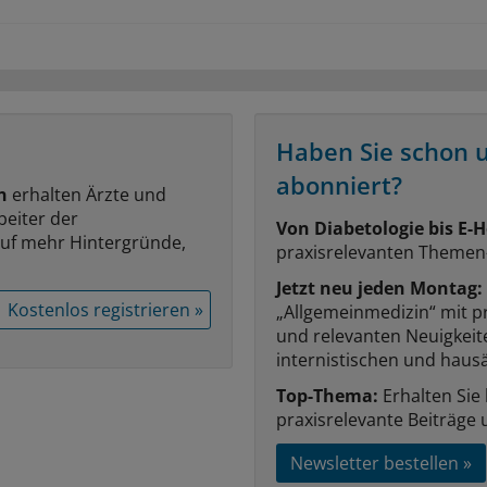
Haben Sie schon 
abonniert?
n
erhalten Ärzte und
beiter der
Von Diabetologie bis E-H
auf mehr Hintergründe,
praxisrelevanten Themen
Jetzt neu jeden Montag:
Kostenlos registrieren »
„Allgemeinmedizin“ mit p
und relevanten Neuigkei
internistischen und hausä
Top-Thema:
Erhalten Sie
praxisrelevante Beiträge 
Newsletter bestellen »