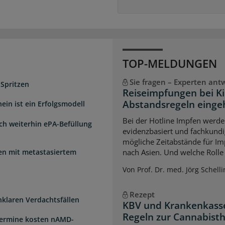
TOP-MELDUNGEN
Sie fragen – Experten ant
 Spritzen
Reiseimpfungen bei K
Abstandsregeln einge
ein ist ein Erfolgsmodell
Bei der Hotline Impfen werde
sch weiterhin ePA-Befüllung
evidenzbasiert und fachkundi
mögliche Zeitabstände für Im
uen mit metastasiertem
nach Asien. Und welche Rolle s
Von Prof. Dr. med. Jörg Schelli
Rezept
unklaren Verdachtsfällen
KBV und Krankenkasse
Regeln zur Cannabist
Termine kosten nAMD-