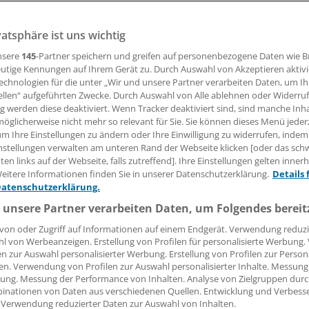
vatsphäre ist uns wichtig
chmerzen sind oft unspezifisch und Folge mechanischer R
 auch bei immunvermittelten Entzündungen. Bei Psoriasis si
nsere
145
-Partner speichern und greifen auf personenbezogene Daten wie 
k eines tiefen Köbner-Phänomens.
utige Kennungen auf Ihrem Gerät zu. Durch Auswahl von Akzeptieren aktivi
echnologien für die unter „Wir und unsere Partner verarbeiten Daten, um I
ellen“ aufgeführten Zwecke. Durch Auswahl von Alle ablehnen oder Widerruf
ng werden diese deaktiviert. Wenn Tracker deaktiviert sind, sind manche Inh
 Leserin, lieber Leser,
öglicherweise nicht mehr so relevant für Sie. Sie können dieses Menü jeder
um Ihre Einstellungen zu ändern oder Ihre Einwilligung zu widerrufen, indem
tändigen Beitrag können Sie lesen, sobald Sie sich eingelogg
nstellungen verwalten am unteren Rand der Webseite klicken [oder das sc
en links auf der Webseite, falls zutreffend]. Ihre Einstellungen gelten inner
Jetzt anmelden »
Kostenlos registriere
eitere Informationen finden Sie in unserer Datenschutzerklärung.
Details 
Datenschutzerklärung.
 vergessen?
 unsere Partner verarbeiten Daten, um Folgendes bereit
es Problem beim Login?
von oder Zugriff auf Informationen auf einem Endgerät. Verwendung reduzi
l von Werbeanzeigen. Erstellung von Profilen für personalisierte Werbung
dung ist mit wenigen Klicks erledigt und kostenlos.
en zur Auswahl personalisierter Werbung. Erstellung von Profilen zur Person
teile des kostenlosen Login:
en. Verwendung von Profilen zur Auswahl personalisierter Inhalte. Messung
ung. Messung der Performance von Inhalten. Analyse von Zielgruppen durch
r
Analysen, Hintergründe und Infografiken
inationen von Daten aus verschiedenen Quellen. Entwicklung und Verbess
 Verwendung reduzierter Daten zur Auswahl von Inhalten.
usive
Interviews und Praxis-Tipps