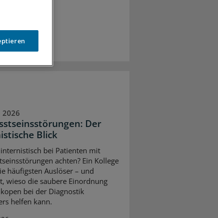
eptieren
 2026
stseinsstörungen: Der
istische Blick
internistisch bei Patienten mit
seinsstörungen achten? Ein Kollege
ie häufigsten Auslöser – und
rt, wieso die saubere Einordnung
kopen bei der Diagnostik
rs helfen kann.