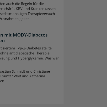
en auch die Regeln für die
erschärft. KBV und Krankenkassen
m sechsmonatigen Therapieversuch
 Ausnahmen gelten.
ten mit MODY-Diabetes
ion
tiziertem Typ-2-Diabetes stellte
 ohne antidiabetische Therapie
leisung und Hyperglykämie. Was war
astian Schmidt und Christiane
d Gunter Wolf und Katharina
ken