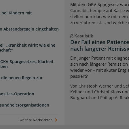
Mit dem GKV-Spargesetz wurd
Cannabistherapie auf Kasse v
 bei Kindern mit
stellen nun klar, wie mit de
zu verfahren ist. Und welche
n Abstandsregeln eingehalten
Kasuistik
Der Fall eines Patien
l: „Krankheit wirkt wie eine
nach längerer Remiss
schaft“
Ein junger Patient mit diagnos
 GKV-Spargesetzes: Klarheit
sich nach längerer Remission
eben
wieder vor – mit akuter Entg
passiert?
 die neuen Regeln zur
Von Christoph Werner und Seb
Kellner und Christof Kloos un
positas-Operation
Burghardt und Philipp A. Reu
esundheitsorganisationen
weitere Nachrichten