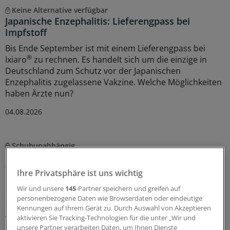
Keine Alternative verfügbar
Japanische Enzephalitis: Lieferengpass bei
Impfstoff
Bis Ende September ist mit einem Lieferengpass bei
®
Ixiaro
zu rechnen. Es handelt sich um die einzige in
Deutschland zum Schutz vor der Japanischen
Enzephalitis zugelassene Vakzine. Welche Möglichkeiten
haben Ärzte nun?
04.08.2026
Schubunabhängig
Multiple Sklerose: Neuer potenzieller Biomarker
für schleichendes Fortschreiten
Ihre Privatsphäre ist uns wichtig
Bluttests auf Multiple Sklerose beruhen auf der Messung
Wir und unsere
145
-Partner speichern und greifen auf
der leichten Kette der Neurofilamente (NfL). Die
personenbezogene Daten wie Browserdaten oder eindeutige
Messung des sauren Gliafaserproteins GFAP bringt wohl
Kennungen auf Ihrem Gerät zu. Durch Auswahl von Akzeptieren
weitere Vorteile.
aktivieren Sie Tracking-Technologien für die unter „Wir und
unsere Partner verarbeiten Daten, um Ihnen Dienste