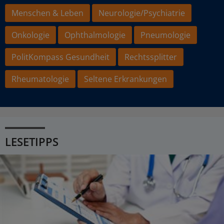
Menschen & Leben
Neurologie/Psychiatrie
Onkologie
Ophthalmologie
Pneumologie
PolitKompass Gesundheit
Rechtssplitter
Rheumatologie
Seltene Erkrankungen
LESETIPPS