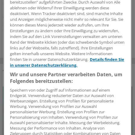
bereitzustellen“ aufgeführten Zwecke. Durch Auswahl von Alle
diagnostizierten, therapienaiven Patientinnen und
ablehnen oder Widerruf Ihrer Einwilligung werden diese
Patienten mit aktiver schubförmiger Multipler Sklerose
deaktiviert. Wenn Tracker deaktiviert sind, sind manche Inhalte
(RMS) als auch in der Gesamtpopulation.
und Anzeigen möglicherweise nicht mehr so relevant für Sie. Sie
Sonderbericht
|
Mit freundlicher Unterstützung von:
Novartis Pharma
können dieses Menü jederzeit wieder aufrufen, um Ihre
GmbH, Nürnberg
Einstellungen zu ändern oder Ihre Einwilligung zu widerrufen,
indem Sie auf den Link Voreinstellungen verwalten am unteren
17.06.2026
Rand der Webseite klicken [oder das schwebende Symbol unten
links auf der Webseite, falls zutreffend]. Ihre Einstellungen
gelten innerhalb unseres Website. Weitere Informationen
finden Sie in unserer Datenschutzerklärung.
Details finden Sie
in unserer Datenschutzerklärung.
Wir und unsere Partner verarbeiten Daten, um
DAS KÖNNTE SIE AUCH INTERESSIEREN
Folgendes bereitzustellen:
Speichern von oder Zugriff auf Informationen auf einem
Endgerät. Verwendung reduzierter Daten zur Auswahl von
Werbeanzeigen. Erstellung von Profilen für personalisierte
Werbung. Verwendung von Profilen zur Auswahl
personalisierter Werbung. Erstellung von Profilen zur
Personalisierung von Inhalten. Verwendung von Profilen zur
Auswahl personalisierter Inhalte. Messung der Werbeleistung.
Messung der Performance von Inhalten. Analyse von
Zielgruppen durch Statistiken oder Kombinationen von Daten