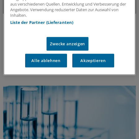
aus verschiedenen Quellen. Entwicklung und Verbesserung der
Angebote. Verwendung reduzierter Daten zur Auswahl von
Inhalten.
Update MS
Liste der Partner (Lieferanten)
Update Multiple Sklerose: Aktuelle
Erkenntnisse und Entwicklungen
Multiple Sklerose (MS) kann weitreichende
Zwecke anzeigen
Auswirkungen auf körperliche und kognitive
Fähigkeiten haben. Aktuelle Erkenntnisse eröffnen
Alle ablehnen
Akzeptieren
neue Perspektiven auf die Versorgung der Patienten.
ANZEIGE
|
Merck Healthcare Germany GmbH