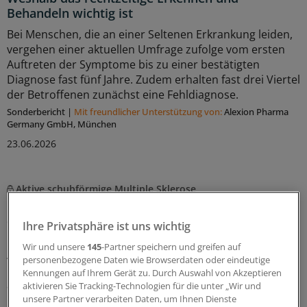
Behandeln wichtig ist
Bei Menschen, die an einer Seltenen Erkrankung leiden,
vergehen einer aktuellen Umfrage zufolge vom ersten
Auftreten der Symptome bis zu einer bestätigten
Diagnose fast fünf Jahre. Zudem erhalten fast drei Viertel
der Betroffenen zunächst eine Fehldiagnose.
Sonderbericht
|
Mit freundlicher Unterstützung von:
Alexion Pharma
Germany GmbH, München
23.06.2026
Aktive schubförmige Multiple Sklerose
Ofatumumab zeigt günstiges 8-Jahres-
Sicherheitsprofil
Ihre Privatsphäre ist uns wichtig
In der offenen Verlängerungsstudie ALITHIOS hat der
Wir und unsere
145
-Partner speichern und greifen auf
Anti-CD20-Antikörper Ofatumumab über den
personenbezogene Daten wie Browserdaten oder eindeutige
Beobachtungszeitraum von bis zu sieben Jahren eine
Kennungen auf Ihrem Gerät zu. Durch Auswahl von Akzeptieren
anhaltende Wirksamkeit und ein günstiges Nutzen-
aktivieren Sie Tracking-Technologien für die unter „Wir und
unsere Partner verarbeiten Daten, um Ihnen Dienste
Risiko-Profil gezeigt – sowohl bei kürzlich