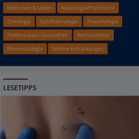
Menschen & Leben
Neurologie/Psychiatrie
Onkologie
Ophthalmologie
Pneumologie
PolitKompass Gesundheit
Rechtssplitter
Rheumatologie
Seltene Erkrankungen
LESETIPPS