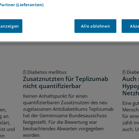
 Partner (Lieferanten)
iff auf alle
medizinischen Berichte und Kommentare
Voraussetzungen für den Zugang
 anzeigen
Alle ablehnen
Akz
Diabetes mellitus
Diabe
Zusatznutzten für Teplizumab
Auch 
nicht quantifizierbar
Hypog
Netzh
Keinen Anhaltspunkt für einen
quantifizierbaren Zusatznutzen des neu
Eine gu
zugelassenen Antidiabetikums Teplizumab
en,
Mensche
hat der Gemeinsame Bundesausschuss
g an.
für ein
festgestellt. Für die Bewertung war
lärt,
zählt m
beobachtendes Abwarten vorgegeben
ist und
auch, U
worden.
ein