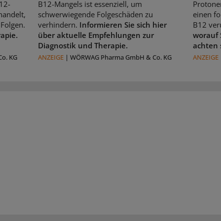
12-
B12-Mangels ist essenziell, um
Protone
handelt,
schwerwiegende Folgeschäden zu
einen f
Folgen.
verhindern.
Informieren Sie sich hier
B12 ver
rapie.
über aktuelle Empfehlungen zur
worauf 
Diagnostik und Therapie.
achten 
o. KG
ANZEIGE
|
WÖRWAG Pharma GmbH & Co. KG
ANZEIGE