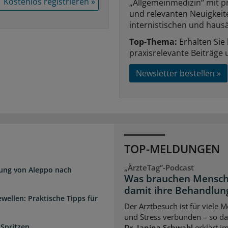
Kostenlos registrieren »
„Allgemeinmedizin“ mit p
und relevanten Neuigkei
internistischen und hausä
Top-Thema:
Erhalten Sie
praxisrelevante Beiträge 
Newsletter bestellen »
TOP-MELDUNGEN
„ÄrzteTag“-Podcast
dung von Aleppo nach
Was brauchen Mensch
damit ihre Behandlung
wellen: Praktische Tipps für
Der Arztbesuch ist für viele
und Stress verbunden – so das
 Spritzen
Dr. Janina Schwabl
erklärt i