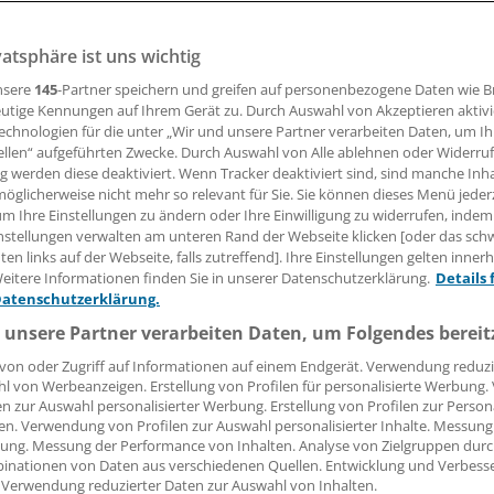
vatsphäre ist uns wichtig
he Gabe des GLP-1-Rezeptor-Agonisten Dulaglutid zu einem
bei Typ-2-Diabetikern zu verbesserter Glukosekontrolle u
nsere
145
-Partner speichern und greifen auf personenbezogene Daten wie 
ktion.
utige Kennungen auf Ihrem Gerät zu. Durch Auswahl von Akzeptieren aktivi
echnologien für die unter „Wir und unsere Partner verarbeiten Daten, um I
ellen“ aufgeführten Zwecke. Durch Auswahl von Alle ablehnen oder Widerruf
ng werden diese deaktiviert. Wenn Tracker deaktiviert sind, sind manche Inh
 Leserin, lieber Leser,
öglicherweise nicht mehr so relevant für Sie. Sie können dieses Menü jeder
um Ihre Einstellungen zu ändern oder Ihre Einwilligung zu widerrufen, indem
tändigen Beitrag können Sie lesen, sobald Sie sich eingelogg
nstellungen verwalten am unteren Rand der Webseite klicken [oder das sc
en links auf der Webseite, falls zutreffend]. Ihre Einstellungen gelten inner
Jetzt anmelden »
Kostenlos registriere
eitere Informationen finden Sie in unserer Datenschutzerklärung.
Details 
Datenschutzerklärung.
 vergessen?
 unsere Partner verarbeiten Daten, um Folgendes bereit
es Problem beim Login?
von oder Zugriff auf Informationen auf einem Endgerät. Verwendung reduzi
l von Werbeanzeigen. Erstellung von Profilen für personalisierte Werbung
dung ist mit wenigen Klicks erledigt und kostenlos.
en zur Auswahl personalisierter Werbung. Erstellung von Profilen zur Person
teile des kostenlosen Login:
en. Verwendung von Profilen zur Auswahl personalisierter Inhalte. Messung
ung. Messung der Performance von Inhalten. Analyse von Zielgruppen durch
r
Analysen, Hintergründe und Infografiken
inationen von Daten aus verschiedenen Quellen. Entwicklung und Verbess
 Verwendung reduzierter Daten zur Auswahl von Inhalten.
usive
Interviews und Praxis-Tipps