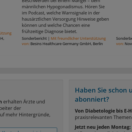
Beschwerden bei einem Mangel – dem
männlichen Hypogonadismus. Hören Sie
im Podcast, welche Warnsignale in der
hausärztlichen Versorgung Hinweise geben
können und welche Chancen eine
frühzeitige Diagnose bietet.
tützung
bH,
Sonderbericht
|
Mit freundlicher Unterstützung
Sonderbe
von:
Besins Healthcare Germany GmbH, Berlin
von:
Nov
Haben Sie schon 
abonniert?
n
erhalten Ärzte und
beiter der
Von Diabetologie bis E-H
auf mehr Hintergründe,
praxisrelevanten Themen
Jetzt neu jeden Montag: