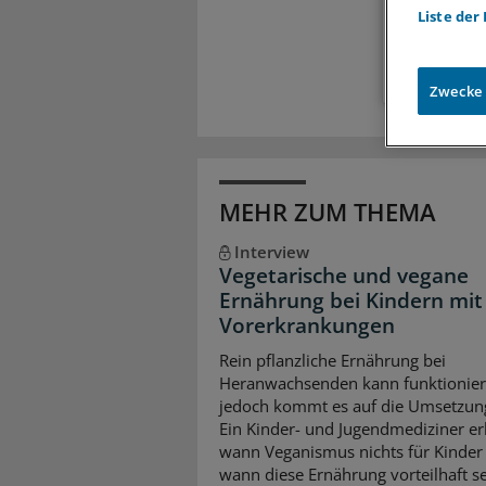
Liste der
Zugr
Zwecke
MEHR ZUM THEMA
Interview
Vegetarische und vegane
Ernährung bei Kindern mit
Vorerkrankungen
Rein pflanzliche Ernährung bei
Heranwachsenden kann funktionier
jedoch kommt es auf die Umsetzun
Ein Kinder- und Jugendmediziner erk
wann Veganismus nichts für Kinder 
wann diese Ernährung vorteilhaft s