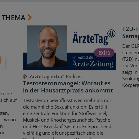
 THEMA
T2D-T
Semag
Der GLP
steht z
(T2D) n
zur Ver
zeigt in
-
„ÄrzteTag extra“-Podcast
Senkun
Testosteronmangel: Worauf es
Körperg
in der Hausarztpraxis ankommt
 keine
sich auf
Testosteron beeinflusst weit mehr als nur
die männliche Sexualfunktion: Es erfüllt
sten.
eine zentrale Funktion für Stoffwechsel,
ch, wenn
Muskel- und Knochengesundheit, Psyche
en
und Herz-Kreislauf-System. Entsprechend
und
vielfältig und oft unspezifisch sind die