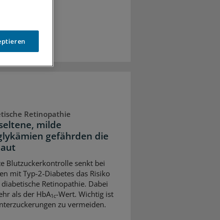
eptieren
tische Retinopathie
seltene, milde
lykämien gefährden die
aut
te Blutzuckerkontrolle senkt bei
n mit Typ-2-Diabetes das Risiko
e diabetische Retinopathie. Dabei
ehr als der HbA
-Wert. Wichtig ist
1c
nterzuckerungen zu vermeiden.