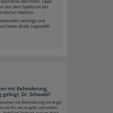
raxisnahen Berichten, Tipps
ten aus dem Spektrum der
rztlichen Medizin.
 besonders wichtige und
und News direkt zugestellt!
en mit Behinderung,
 gelingt, Dr. Schwabl?
 Menschen mit Behinderung mit Angst
s sie ihn, wo es geht, vermeiden.
m „ÄrzteTag“-Podcast, warum diese