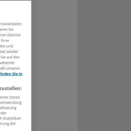
 SGLT2-
nd
Browserdaten
eren Sie
hnen Dienste
 Ihrer
alte und
zeit wieder
 Sie auf den
t haben.
hwebende
halb unseres
n »
finden Sie in
zustellen:
erter Daten
. Verwendung
alisierung
 der
 Statistiken
erung der