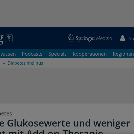
An
swissen
Podcasts
Specials
Kooperationen
Regionen
Diabetes mellitus
betes
e Glukosewerte und weniger
t mit Add-on-Therapie