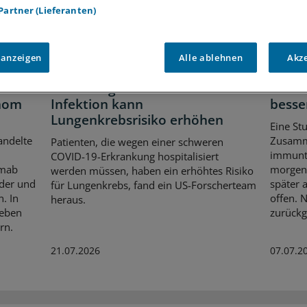
 Partner (Lieferanten)
 anzeigen
Alle ablehnen
Akz
Coronavirus
Nicht
er bei
Forschungsteam: COVID-19-
NSCL
inom
Infektion kann
besse
Lungenkrebsrisiko erhöhen
n
Eine St
andelte
Zusamm
Patienten, die wegen einer schweren
immunt
COVID-19-Erkrankung hospitalisiert
amab
morgens
werden müssen, haben ein erhöhtes Risiko
nder und
später 
für Lungenkrebs, fand ein US-Forscherteam
. In
offen. 
heraus.
leben
zurückg
rn.
21.07.2026
07.07.2