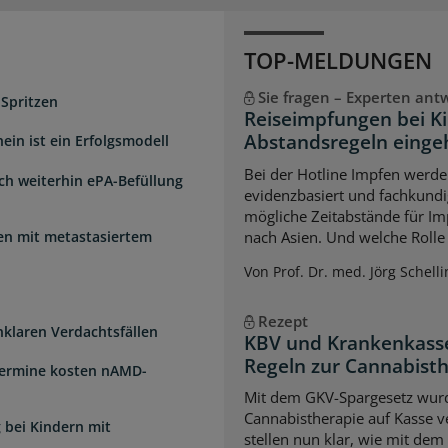
TOP-MELDUNGEN
Sie fragen – Experten ant
 Spritzen
Reiseimpfungen bei K
Abstandsregeln einge
ein ist ein Erfolgsmodell
Bei der Hotline Impfen werde
sch weiterhin ePA-Befüllung
evidenzbasiert und fachkundi
mögliche Zeitabstände für Im
uen mit metastasiertem
nach Asien. Und welche Rolle s
Von Prof. Dr. med. Jörg Schelli
Rezept
unklaren Verdachtsfällen
KBV und Krankenkasse
Regeln zur Cannabist
Termine kosten nAMD-
Mit dem GKV-Spargesetz wurd
Cannabistherapie auf Kasse v
 bei Kindern mit
stellen nun klar, wie mit de