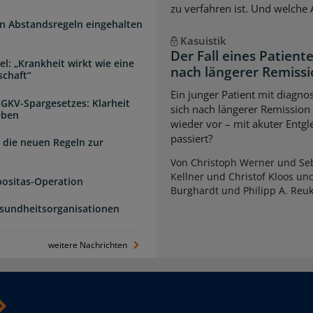
zu verfahren ist. Und welche
n Abstandsregeln eingehalten
Kasuistik
Der Fall eines Patien
l: „Krankheit wirkt wie eine
nach längerer Remiss
schaft“
Ein junger Patient mit diagnos
 GKV-Spargesetzes: Klarheit
sich nach längerer Remission
eben
wieder vor – mit akuter Entg
passiert?
 die neuen Regeln zur
Von Christoph Werner und Seb
Kellner und Christof Kloos un
positas-Operation
Burghardt und Philipp A. Reu
esundheitsorganisationen
weitere Nachrichten