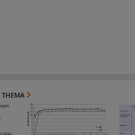
 THEMA
apie
m
(BCMA)