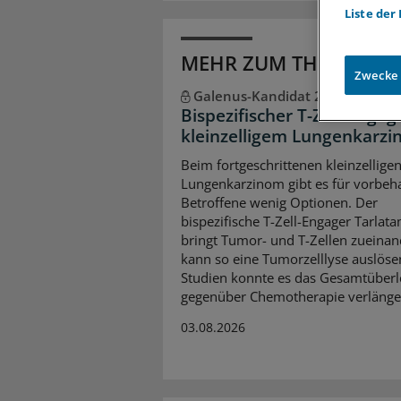
Liste der
MEHR ZUM THEMA
Zwecke
Galenus-Kandidat 2026
Bispezifischer T-Zell-Engag
kleinzelligem Lungenkarz
Beim fortgeschrittenen kleinzellige
Lungenkarzinom gibt es für vorbeh
Betroffene wenig Optionen. Der
bispezifische T-Zell-Engager Tarlat
bringt Tumor- und T-Zellen zueina
kann so eine Tumorzelllyse auslösen
Studien konnte es das Gesamtüber
gegenüber Chemotherapie verlänge
03.08.2026