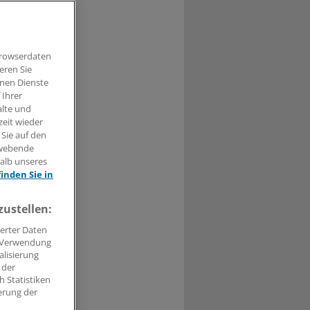
Browserdaten
t haben.
eren Sie
hnen Dienste
n »
 Ihrer
alte und
zeit wieder
 Sie auf den
hwebende
halb unseres
finden Sie in
zustellen:
erter Daten
. Verwendung
alisierung
 der
 Statistiken
erung der