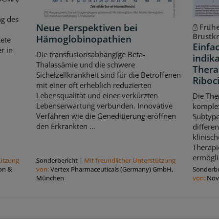
ng des
Neue Perspektiven bei
Frühe
Brustk
Hämoglobinopathien
ete
Einfa
r in
Die transfusionsabhängige Beta-
indik
Thalassämie und die schwere
Thera
Sichelzellkrankheit sind für die Betroffenen
Riboci
mit einer oft erheblich reduzierten
Lebensqualität und einer verkürzten
Die The
Lebenserwartung verbunden. Innovative
komple
Verfahren wie die Geneditierung eröffnen
Subtype
den Erkrankten ...
differe
klinisch
Therapi
ermögli
tützung
Sonderbericht
|
Mit freundlicher Unterstützung
on &
von:
Vertex Pharmaceuticals (Germany) GmbH,
Sonderbe
München
von:
Nov