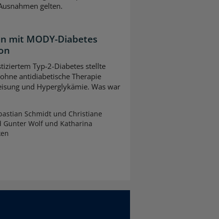
 Ausnahmen gelten.
ten mit MODY-Diabetes
ion
tiziertem Typ-2-Diabetes stellte
 ohne antidiabetische Therapie
leisung und Hyperglykämie. Was war
astian Schmidt und Christiane
d Gunter Wolf und Katharina
ken