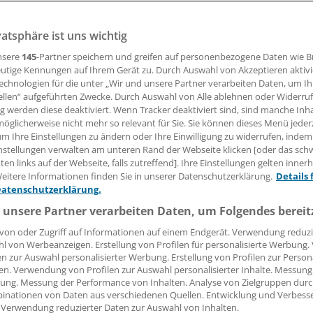
 Leserin, lieber Leser,
vatsphäre ist uns wichtig
nsere
145
-Partner speichern und greifen auf personenbezogene Daten wie 
tändigen Beitrag können Sie lesen, sobald Sie sich eingelogg
utige Kennungen auf Ihrem Gerät zu. Durch Auswahl von Akzeptieren aktivi
echnologien für die unter „Wir und unsere Partner verarbeiten Daten, um I
Jetzt anmelden »
Kostenlos registriere
ellen“ aufgeführten Zwecke. Durch Auswahl von Alle ablehnen oder Widerruf
ng werden diese deaktiviert. Wenn Tracker deaktiviert sind, sind manche Inh
 vergessen?
öglicherweise nicht mehr so relevant für Sie. Sie können dieses Menü jeder
es Problem beim Login?
um Ihre Einstellungen zu ändern oder Ihre Einwilligung zu widerrufen, indem
nstellungen verwalten am unteren Rand der Webseite klicken [oder das sc
dung ist mit wenigen Klicks erledigt und kostenlos.
en links auf der Webseite, falls zutreffend]. Ihre Einstellungen gelten inner
eitere Informationen finden Sie in unserer Datenschutzerklärung.
Details 
teile des kostenlosen Login:
Datenschutzerklärung.
r
Analysen, Hintergründe und Infografiken
 unsere Partner verarbeiten Daten, um Folgendes bereit
usive
Interviews und Praxis-Tipps
von oder Zugriff auf Informationen auf einem Endgerät. Verwendung reduzi
iff auf alle
medizinischen Berichte und Kommentare
l von Werbeanzeigen. Erstellung von Profilen für personalisierte Werbung
en zur Auswahl personalisierter Werbung. Erstellung von Profilen zur Person
Voraussetzungen für den Zugang
en. Verwendung von Profilen zur Auswahl personalisierter Inhalte. Messung
ung. Messung der Performance von Inhalten. Analyse von Zielgruppen durch
inationen von Daten aus verschiedenen Quellen. Entwicklung und Verbess
 Verwendung reduzierter Daten zur Auswahl von Inhalten.