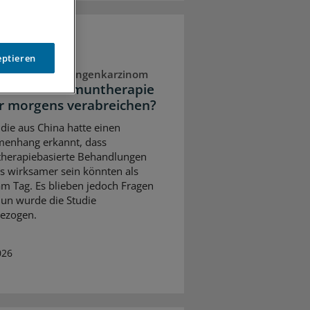
eptieren
kleinzelliges Lungenkarzinom
C: Chemoimmuntherapie
r morgens verabreichen?
udie aus China hatte einen
enhang erkannt, dass
herapiebasierte Behandlungen
 wirksamer sein könnten als
am Tag. Es blieben jedoch Fragen
Nun wurde die Studie
ezogen.
026