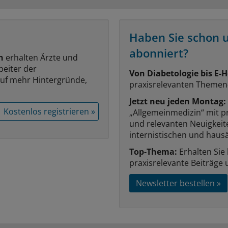
Haben Sie schon 
abonniert?
n
erhalten Ärzte und
beiter der
Von Diabetologie bis E-H
auf mehr Hintergründe,
praxisrelevanten Themen
Jetzt neu jeden Montag:
Kostenlos registrieren »
„Allgemeinmedizin“ mit p
und relevanten Neuigkei
internistischen und hausä
Top-Thema:
Erhalten Sie
praxisrelevante Beiträge 
Newsletter bestellen »