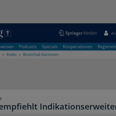
An
swissen
Podcasts
Specials
Kooperationen
Regionen
Krebs
Bronchial-Karzinom
b
mpfiehlt Indikationserweite