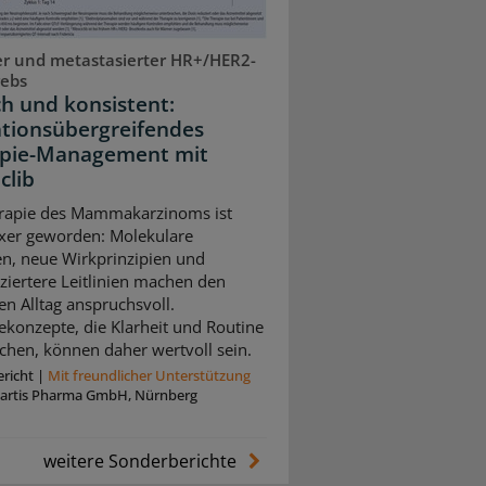
r und metastasierter HR+/HER2-
rebs
ch und konsistent:
ationsübergreifendes
pie-Management mit
clib
rapie des Mammakarzinoms ist
xer geworden: Molekulare
n, neue Wirkprinzipien und
nziertere Leitlinien machen den
en Alltag anspruchsvoll.
ekonzepte, die Klarheit und Routine
chen, können daher wertvoll sein.
richt
|
Mit freundlicher Unterstützung
artis Pharma GmbH, Nürnberg
weitere Sonderberichte