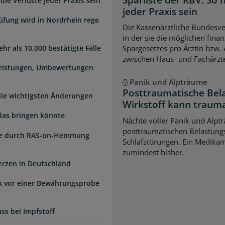
die Verluste jeder Praxis sein
jeder Praxis sein
üfung wird in Nordrhein rege
Die Kassenärztliche Bundesver
in der sie die möglichen fina
hr als 10.000 bestätigte Fälle
Spargesetzes pro Ärztin bzw. A
zwischen Haus- und Fachärzte
Leistungen, Umbewertungen
Panik und Alpträume
Posttraumatische Bel
 die wichtigsten Änderungen
Wirkstoff kann traum
das bringen könnte
Nächte voller Panik und Alpt
posttraumatischen Belastungs
de durch RAS-on-Hemmung
Schlafstörungen. Ein Medikame
zumindest bisher.
erzen in Deutschland
k vor einer Bewährungsprobe
ss bei Impfstoff