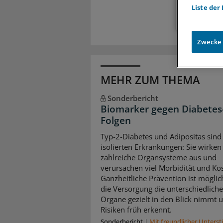
Liste der
Zwecke
MEHR ZUM THEMA
Sonderbericht
Biomarker gegen Diabetes
Folgen
Typ-2-Diabetes und Adipositas sind
isolierten Erkrankungen: Sie wirken 
zahlreiche Organsysteme aus und
verursachen viel Morbidität und Ko
Ganzheitliche Prävention ist mögli
die Versorgung die unterschiedlich
Organe gezielt in den Blick nimmt 
Risiken früh erkennt.
Sonderbericht
|
Mit freundlicher Unters