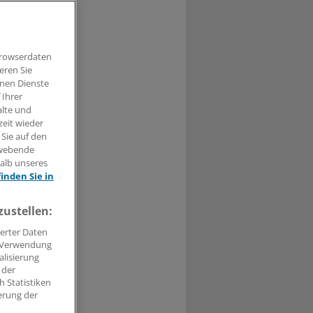
 in
ve
Browserdaten
eren Sie
hnen Dienste
 Ihrer
alte und
t haben.
zeit wieder
 Sie auf den
n »
hwebende
halb unseres
finden Sie in
zustellen:
erter Daten
. Verwendung
alisierung
 der
 Statistiken
erung der