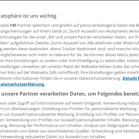
e stehen die Zeichen auf Rückkehr der renalen Denervation
Form: Zwei aktuelle Studien bestätigen, dass diese innovati
vatsphäre ist uns wichtig
rte Methode zur Blutdrucksenkung tatsächlich wirksam ist.
nsere
145
-Partner speichern und greifen auf personenbezogene Daten wie 
utige Kennungen auf Ihrem Gerät zu. Durch Auswahl von Akzeptieren aktivi
echnologien für die unter „Wir und unsere Partner verarbeiten Daten, um I
 Leserin, lieber Leser,
ellen“ aufgeführten Zwecke. Durch Auswahl von Alle ablehnen oder Widerruf
ng werden diese deaktiviert. Wenn Tracker deaktiviert sind, sind manche Inh
tändigen Beitrag können Sie lesen, sobald Sie sich eingelogg
öglicherweise nicht mehr so relevant für Sie. Sie können dieses Menü jeder
um Ihre Einstellungen zu ändern oder Ihre Einwilligung zu widerrufen, indem
Jetzt anmelden »
Kostenlos registriere
nstellungen verwalten am unteren Rand der Webseite klicken [oder das sc
en links auf der Webseite, falls zutreffend]. Ihre Einstellungen gelten inner
eitere Informationen finden Sie in unserer Datenschutzerklärung.
Details 
 vergessen?
Datenschutzerklärung.
es Problem beim Login?
 unsere Partner verarbeiten Daten, um Folgendes bereit
dung ist mit wenigen Klicks erledigt und kostenlos.
von oder Zugriff auf Informationen auf einem Endgerät. Verwendung reduzi
teile des kostenlosen Login:
l von Werbeanzeigen. Erstellung von Profilen für personalisierte Werbung
en zur Auswahl personalisierter Werbung. Erstellung von Profilen zur Person
r
Analysen, Hintergründe und Infografiken
en. Verwendung von Profilen zur Auswahl personalisierter Inhalte. Messung
ung. Messung der Performance von Inhalten. Analyse von Zielgruppen durch
usive
Interviews und Praxis-Tipps
inationen von Daten aus verschiedenen Quellen. Entwicklung und Verbess
iff auf alle
medizinischen Berichte und Kommentare
 Verwendung reduzierter Daten zur Auswahl von Inhalten.