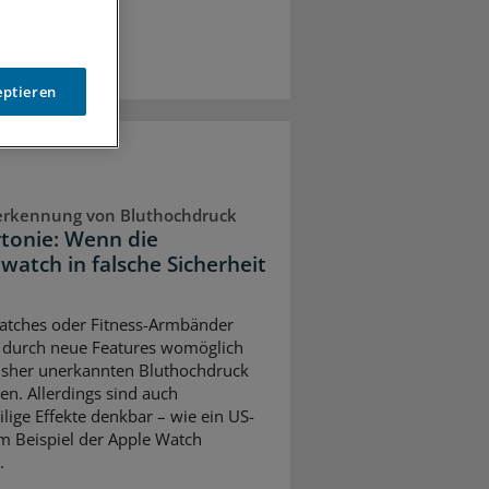
eptieren
erkennung von Bluthochdruck
tonie: Wenn die
watch in falsche Sicherheit
tches oder Fitness-Armbänder
durch neue Features womöglich
isher unerkannten Bluthochdruck
en. Allerdings sind auch
ilige Effekte denkbar – wie ein US-
 Beispiel der Apple Watch
.