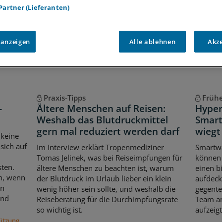
 Partner (Lieferanten)
Voraussetzungen für den Zugang
 anzeigen
Alle ablehnen
Akz
Praxis-Tipps
Früh
-
Ältere Menschen auf Reisen:
Hyper
Weshalb das Blutdruckmittel
Smart
gern mal reduziert werden darf
wiegt
 keine
sich auf
Im Interview erklärt Tropenmediziner
Smartwa
Tomas Jelinek, was bei Reiseimpfungen für
können 
sten.
ältere Menschen zu beachten ist, warum
einen b
ch, wenn
der Blutdruck im Urlaub lieber ein klein
aufdeck
en
wenig höher sein sollte, und weshalb die
gegente
und
Reiseberatung für die Durchimpfungsrate
Team am
so wichtig ist.
aufzeigt
tützung