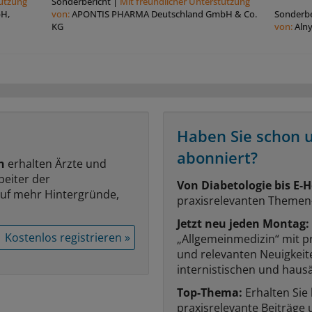
tützung
Sonderbericht
|
Mit freundlicher Unterstützung
bH,
von:
APONTIS PHARMA Deutschland GmbH & Co.
Sonderbe
KG
von:
Aln
Haben Sie schon 
abonniert?
n
erhalten Ärzte und
beiter der
Von Diabetologie bis E-H
auf mehr Hintergründe,
praxisrelevanten Themen
Jetzt neu jeden Montag:
Kostenlos registrieren »
„Allgemeinmedizin“ mit p
und relevanten Neuigkei
internistischen und hausä
Top-Thema:
Erhalten Sie
praxisrelevante Beiträge 