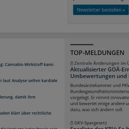
Newsletter bestellen »
TOP-MELDUNGEN
Zentrale Änderungen im Ü
g: Cannabis-Wirkstoff kann
Aktualisierter GOÄ-En
Umbewertungen und 
laut Analyse selten kardiale
Bundesärztekammer und PK
Bundesgesundheitsministeri
erung, damit ihre
vorgelegt. Er nimmt innovati
und bewertet einige andere u
dazu, was sich ändern soll.
faden klärt über rechtliche
GKV-Spargesetz
Sparliste der KBV: So