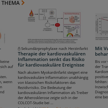
 THEMA
-
Mit Vu
Sekundärprophylaxe nach Herzinfarkt
Therapie der kardiovaskulären
beha
Inflammation senkt das Risiko
 keine
Bis vor
für kardiovaskuläre Ereignisse
sich auf
der Tra
Kardiom
Nach akutem Myokardinfarkt steigert eine
sten.
positiv
kardiovaskuläre Inflammation unabhängig
ch, wenn
fehlten
von klassischen Risikofaktoren das
en
Inzwisc
Rezidivrisiko. Die Bedeutung der
und
Diagnos
kardiovaskulären Inflammation als Treiber
eine be
der Atherosklerose zeigte sich in der
COLCOT-Studie bei ...