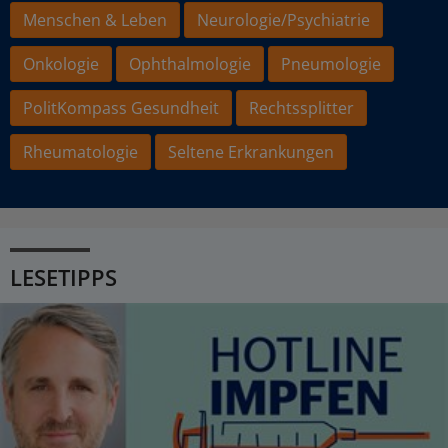
Menschen & Leben
Neurologie/Psychiatrie
Onkologie
Ophthalmologie
Pneumologie
PolitKompass Gesundheit
Rechtssplitter
Rheumatologie
Seltene Erkrankungen
LESETIPPS