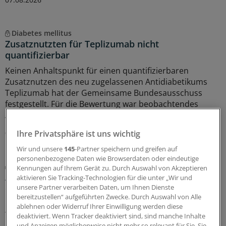
Diabetes mellitus
Zusatznutzten für Teplizumab nicht
quantifizierbar
Keinen Anhaltspunkt für einen quantifizierbaren
Zusatznutzen des neu zugelassenen Antidiabetikums
Teplizumab hat der Gemeinsame Bundesausschuss
festgestellt. Für die Bewertung war beobachtendes
Abwarten vorgegeben worden.
06.08.2026
Ihre Privatsphäre ist uns wichtig
Wir und unsere
145
-Partner speichern und greifen auf
personenbezogene Daten wie Browserdaten oder eindeutige
Diabetische Retinopathie
Kennungen auf Ihrem Gerät zu. Durch Auswahl von Akzeptieren
Auch seltene, milde Hypoglykämien gefährden
aktivieren Sie Tracking-Technologien für die unter „Wir und
die Netzhaut
unsere Partner verarbeiten Daten, um Ihnen Dienste
bereitzustellen“ aufgeführten Zwecke. Durch Auswahl von Alle
Eine gute Blutzuckerkontrolle senkt bei Menschen mit
ablehnen oder Widerruf Ihrer Einwilligung werden diese
Typ-2-Diabetes das Risiko für eine diabetische
deaktiviert. Wenn Tracker deaktiviert sind, sind manche Inhalte
und Anzeigen möglicherweise nicht mehr so relevant für Sie. Sie