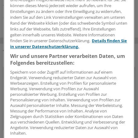
Retinopathie. Dabei zählt mehr als der HbA
-Wert.
1c
können dieses Menü jederzeit wieder aufrufen, um Ihre
Wichtig ist auch, Unterzuckerungen zu vermeiden.
Einstellungen zu ändern oder Ihre Einwilligung zu widerrufen,
indem Sie auf den Link Voreinstellungen verwalten am unteren
06.08.2026
Rand der Webseite klicken [oder das schwebende Symbol unten
links auf der Webseite, falls zutreffend]. Ihre Einstellungen
gelten innerhalb unseres Website. Weitere Informationen
finden Sie in unserer Datenschutzerklärung.
Details finden Sie
in unserer Datenschutzerklärung.
Wir und unsere Partner verarbeiten Daten, um
DAS KÖNNTE SIE AUCH INTERESSIEREN
Folgendes bereitzustellen:
Speichern von oder Zugriff auf Informationen auf einem
Endgerät. Verwendung reduzierter Daten zur Auswahl von
Werbeanzeigen. Erstellung von Profilen für personalisierte
Werbung. Verwendung von Profilen zur Auswahl
personalisierter Werbung. Erstellung von Profilen zur
Personalisierung von Inhalten. Verwendung von Profilen zur
Auswahl personalisierter Inhalte. Messung der Werbeleistung.
Messung der Performance von Inhalten. Analyse von
Zielgruppen durch Statistiken oder Kombinationen von Daten
aus verschiedenen Quellen. Entwicklung und Verbesserung der
Angebote. Verwendung reduzierter Daten zur Auswahl von
Inhalten.
Fatal verkannt