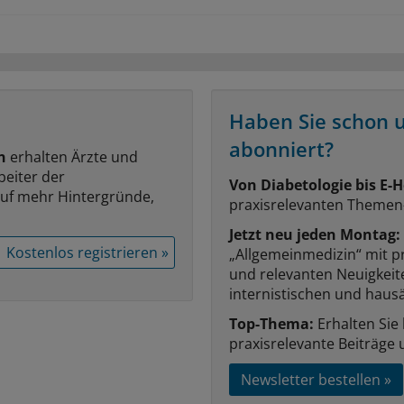
Haben Sie schon 
abonniert?
n
erhalten Ärzte und
beiter der
Von Diabetologie bis E-H
auf mehr Hintergründe,
praxisrelevanten Themen
Jetzt neu jeden Montag:
Kostenlos registrieren »
„Allgemeinmedizin“ mit p
und relevanten Neuigkei
internistischen und hausä
Top-Thema:
Erhalten Sie
praxisrelevante Beiträge 
Newsletter bestellen »