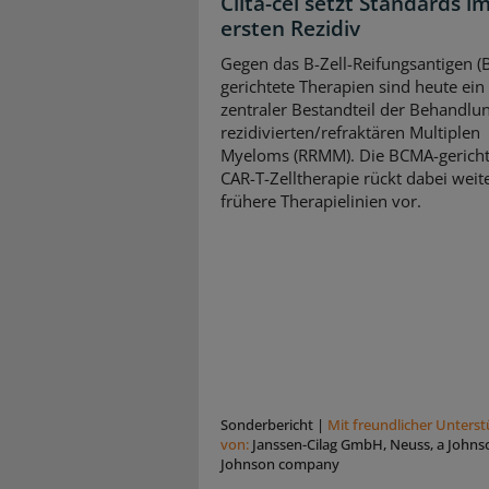
Cilta-cel setzt Standards i
ersten Rezidiv
Gegen das B-Zell-Reifungsantigen 
gerichtete Therapien sind heute ein
zentraler Bestandteil der Behandlu
rezidivierten/refraktären Multiplen
Myeloms (RRMM). Die BCMA-gericht
CAR-T-Zelltherapie rückt dabei weite
frühere Therapielinien vor.
Sonderbericht
|
Mit freundlicher Unters
von:
Janssen-Cilag GmbH, Neuss, a Johns
Johnson company