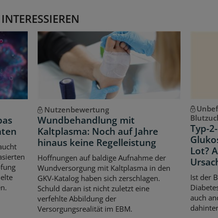
 INTERESSIEREN
Unbef
Nutzenbewertung
Blutzuc
pas
Wundbehandlung mit
Typ-2-
hten
Kaltplasma: Noch auf Jahre
Gluko
hinaus keine Regelleistung
aucht
Lot? 
asierten
Hoffnungen auf baldige Aufnahme der
Ursac
pfung
Wundversorgung mit Kaltplasma in den
elte
Ist der 
GKV-Katalog haben sich zerschlagen.
n.
Diabetes
Schuld daran ist nicht zuletzt eine
auch an
verfehlte Abbildung der
dahinter
Versorgungsrealität im EBM.