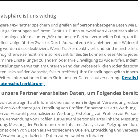
vatsphäre ist uns wichtig
 Leserin, lieber Leser,
nsere
145
-Partner speichern und greifen auf personenbezogene Daten wie 
utige Kennungen auf Ihrem Gerät zu. Durch Auswahl von Akzeptieren aktivi
tändigen Beitrag können Sie lesen, sobald Sie sich eingelogg
echnologien für die unter „Wir und unsere Partner verarbeiten Daten, um I
ellen“ aufgeführten Zwecke. Durch Auswahl von Alle ablehnen oder Widerruf
ng werden diese deaktiviert. Wenn Tracker deaktiviert sind, sind manche Inh
Jetzt anmelden »
Kostenlos registriere
öglicherweise nicht mehr so relevant für Sie. Sie können dieses Menü jeder
um Ihre Einstellungen zu ändern oder Ihre Einwilligung zu widerrufen, indem
 vergessen?
nstellungen verwalten am unteren Rand der Webseite klicken [oder das sc
es Problem beim Login?
en links auf der Webseite, falls zutreffend]. Ihre Einstellungen gelten inner
eitere Informationen finden Sie in unserer Datenschutzerklärung.
Details 
dung ist mit wenigen Klicks erledigt und kostenlos.
Datenschutzerklärung.
teile des kostenlosen Login:
 unsere Partner verarbeiten Daten, um Folgendes bereit
r
Analysen, Hintergründe und Infografiken
von oder Zugriff auf Informationen auf einem Endgerät. Verwendung reduzi
l von Werbeanzeigen. Erstellung von Profilen für personalisierte Werbung
usive
Interviews und Praxis-Tipps
en zur Auswahl personalisierter Werbung. Erstellung von Profilen zur Person
iff auf alle
medizinischen Berichte und Kommentare
en. Verwendung von Profilen zur Auswahl personalisierter Inhalte. Messung
ung. Messung der Performance von Inhalten. Analyse von Zielgruppen durch
Voraussetzungen für den Zugang
inationen von Daten aus verschiedenen Quellen. Entwicklung und Verbess
 Verwendung reduzierter Daten zur Auswahl von Inhalten.