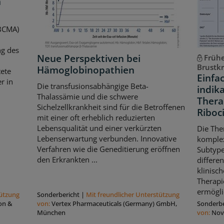
m
(BCMA)
ng des
Neue Perspektiven bei
Frühe
Brustk
Hämoglobinopathien
ete
Einfa
r in
Die transfusionsabhängige Beta-
indik
Thalassämie und die schwere
Thera
Sichelzellkrankheit sind für die Betroffenen
Riboci
mit einer oft erheblich reduzierten
Lebensqualität und einer verkürzten
Die The
Lebenserwartung verbunden. Innovative
komple
Verfahren wie die Geneditierung eröffnen
Subtype
den Erkrankten ...
differe
klinisch
Therapi
ermögli
tützung
Sonderbericht
|
Mit freundlicher Unterstützung
on &
von:
Vertex Pharmaceuticals (Germany) GmbH,
Sonderbe
München
von:
Nov