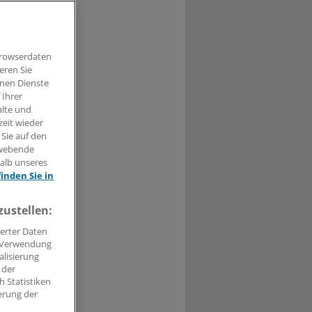
Browserdaten
eren Sie
t haben.
hnen Dienste
 Ihrer
alte und
n »
zeit wieder
 Sie auf den
hwebende
halb unseres
finden Sie in
zustellen:
erter Daten
. Verwendung
alisierung
 der
 Statistiken
erung der