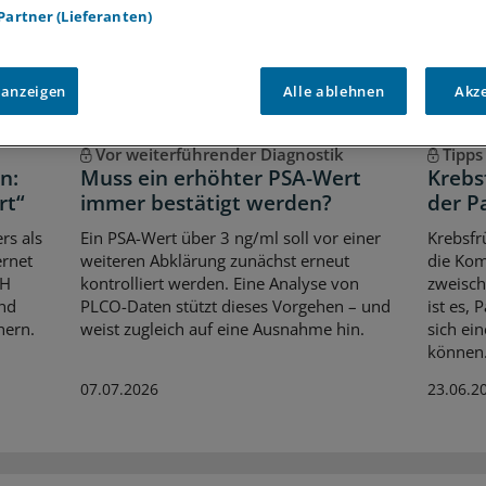
 Partner (Lieferanten)
 anzeigen
Alle ablehnen
Akz
Vor weiterführender Diagnostik
Tipps
n:
Muss ein erhöhter PSA-Wert
Krebs
rt“
immer bestätigt werden?
der P
rs als
Ein PSA-Wert über 3 ng/ml soll vor einer
Krebsf
ernet
weiteren Abklärung zunächst erneut
die Kom
bH
kontrolliert werden. Eine Analyse von
zweisch
und
PLCO-Daten stützt dieses Vorgehen – und
ist es, 
hern.
weist zugleich auf eine Ausnahme hin.
sich ei
können. 
07.07.2026
23.06.2