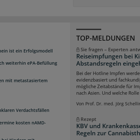
TOP-MELDUNGEN
Sie fragen – Experten ant
ein ist ein Erfolgsmodell
Reiseimpfungen bei K
Abstandsregeln einge
sch weiterhin ePA-Befüllung
Bei der Hotline Impfen werde
evidenzbasiert und fachkundi
uen mit metastasiertem
mögliche Zeitabstände für Im
nach Asien. Und welche Rolle s
Von Prof. Dr. med. Jörg Schelli
unklaren Verdachtsfällen
Rezept
Termine kosten nAMD-
KBV und Krankenkasse
Regeln zur Cannabist