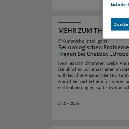
Liste der
Zwecke
MEHR ZUM THEMA
Künstliche Intelligenz
Bei urologischen Probleme
Fragen Sie Chatbot „Urobe
Nein, es ist nicht immer Krebs: Ande
die üblichen Suchmaschinen im Int
will das Chat-Angebot der Uro-Gm
Nordrhein sachlicher informieren 
erstmal beruhigen statt zu verunsic
31.07.2026