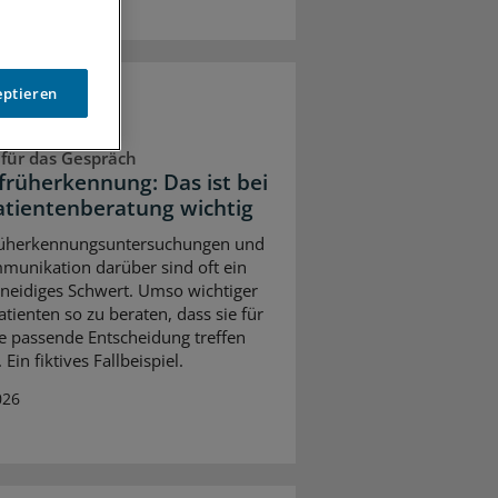
eptieren
 für das Gespräch
früherkennung: Das ist bei
atientenberatung wichtig
rüherkennungsuntersuchungen und
munikation darüber sind oft ein
neidiges Schwert. Umso wichtiger
Patienten so zu beraten, dass sie für
ne passende Entscheidung treffen
Ein fiktives Fallbeispiel.
026