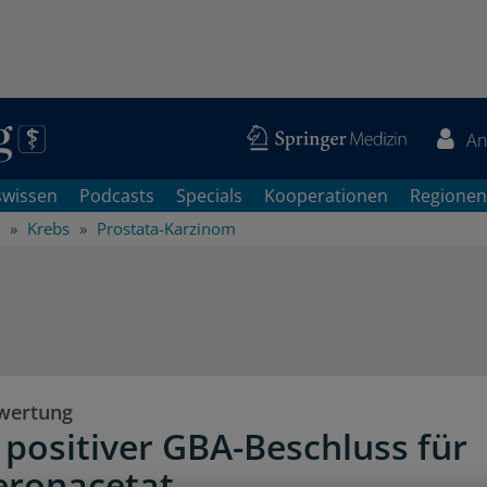
An
swissen
Podcasts
Specials
Kooperationen
Regionen
Krebs
Prostata-Karzinom
wertung
 positiver GBA-Beschluss für
eronacetat