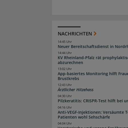
NACHRICHTEN
14:45 Uhr
Neuer Bereitschaftsdienst in Nordrh
14:44 Uhr
KV Rheinland-Pfalz rät prophylakti
abzurechnen
13:02 Uhr
App-basiertes Monitoring hilft Fra
Brustkrebs
12:43 Uhr
Ärztlicher Hitzehass
04:30 Uhr
Pilzkeratitis: CRISPR-Test hilft bei 
04:16 Uhr
Anti-VEGF-Injektionen: Versäumte 
Patienten wohl Sehschärfe
04:04 Uhr