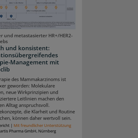
r und metastasierter HR+/HER2-
rebs
ch und konsistent:
ationsübergreifendes
pie-Management mit
clib
rapie des Mammakarzinoms ist
xer geworden: Molekulare
n, neue Wirkprinzipien und
nziertere Leitlinien machen den
en Alltag anspruchsvoll.
ekonzepte, die Klarheit und Routine
chen, können daher wertvoll sein.
richt
|
Mit freundlicher Unterstützung
artis Pharma GmbH, Nürnberg