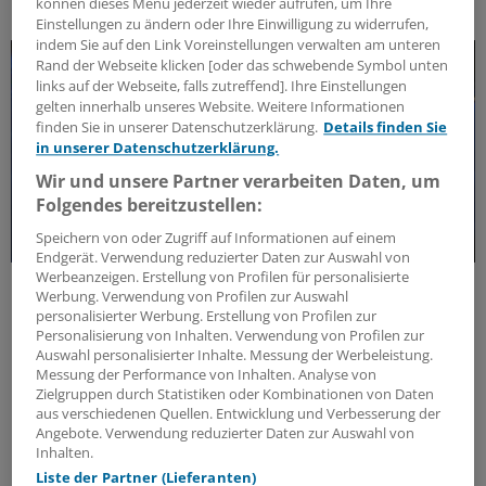
können dieses Menü jederzeit wieder aufrufen, um Ihre
DAS KÖNNTE SIE AUCH INTERESSIEREN
Einstellungen zu ändern oder Ihre Einwilligung zu widerrufen,
indem Sie auf den Link Voreinstellungen verwalten am unteren
Rand der Webseite klicken [oder das schwebende Symbol unten
links auf der Webseite, falls zutreffend]. Ihre Einstellungen
gelten innerhalb unseres Website. Weitere Informationen
finden Sie in unserer Datenschutzerklärung.
Details finden Sie
in unserer Datenschutzerklärung.
Wir und unsere Partner verarbeiten Daten, um
Folgendes bereitzustellen:
Speichern von oder Zugriff auf Informationen auf einem
Endgerät. Verwendung reduzierter Daten zur Auswahl von
Werbeanzeigen. Erstellung von Profilen für personalisierte
Forschungs-Update
Werbung. Verwendung von Profilen zur Auswahl
Neue Antibiotika-Studie entschlüsselt
personalisierter Werbung. Erstellung von Profilen zur
besonderen Wirkmechanismus
Personalisierung von Inhalten. Verwendung von Profilen zur
Auswahl personalisierter Inhalte. Messung der Werbeleistung.
Für die Langzeitprophylaxe von Harnwegsinfektionen
Messung der Performance von Inhalten. Analyse von
sind geringe Resistenzraten und gute Verträglichkeit
Zielgruppen durch Statistiken oder Kombinationen von Daten
entscheidend. Eine neue Studie zeigt, warum dieses
aus verschiedenen Quellen. Entwicklung und Verbesserung der
Angebote. Verwendung reduzierter Daten zur Auswahl von
Antibiotikum beides erfüllt.
Inhalten.
ANZEIGE
|
MIP Pharma GmbH
Liste der Partner (Lieferanten)