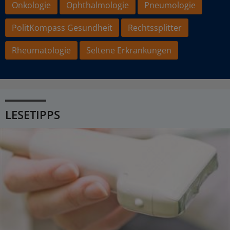
Onkologie
Ophthalmologie
Pneumologie
PolitKompass Gesundheit
Rechtssplitter
Rheumatologie
Seltene Erkrankungen
LESETIPPS