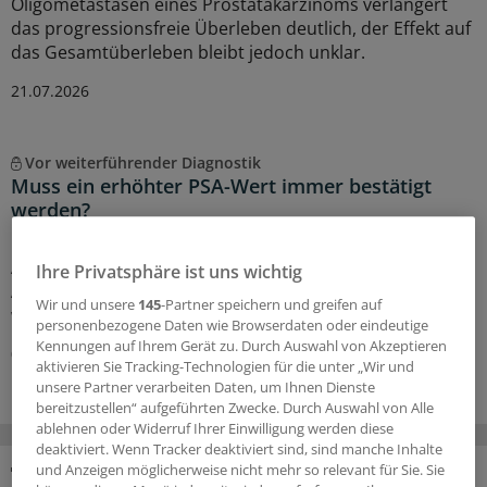
Oligometastasen eines Prostatakarzinoms verlängert
das progressionsfreie Überleben deutlich, der Effekt auf
das Gesamtüberleben bleibt jedoch unklar.
21.07.2026
Vor weiterführender Diagnostik
Muss ein erhöhter PSA-Wert immer bestätigt
werden?
Ein PSA-Wert über 3 ng/ml soll vor einer weiteren
Abklärung zunächst erneut kontrolliert werden. Eine
Ihre Privatsphäre ist uns wichtig
Analyse von PLCO-Daten stützt dieses Vorgehen – und
Wir und unsere
145
-Partner speichern und greifen auf
weist zugleich auf eine Ausnahme hin.
personenbezogene Daten wie Browserdaten oder eindeutige
Kennungen auf Ihrem Gerät zu. Durch Auswahl von Akzeptieren
07.07.2026
aktivieren Sie Tracking-Technologien für die unter „Wir und
unsere Partner verarbeiten Daten, um Ihnen Dienste
bereitzustellen“ aufgeführten Zwecke. Durch Auswahl von Alle
ablehnen oder Widerruf Ihrer Einwilligung werden diese
deaktiviert. Wenn Tracker deaktiviert sind, sind manche Inhalte
und Anzeigen möglicherweise nicht mehr so relevant für Sie. Sie