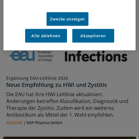
Zwecke anzeigen
Alle ablehnen
Akzeptieren
Ergänzung EAU-Leitlinie 2026
Neue Empfehlung zu HWI und Zystitis
Die EAU hat ihre HWI-Leitlinie aktualisiert.
Änderungen betreffen Klassifikation, Diagnostik und
Therapie der Zystitis. Zudem wird ein weiteres
Antibiotikum als Mittel der 1. Wahl empfohlen.
ANZEIGE
|
MIP Pharma GmbH