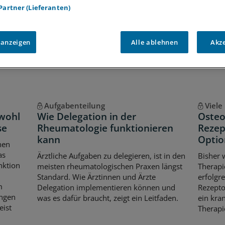
 Partner (Lieferanten)
Voraussetzungen für den Zugang
 anzeigen
Alle ablehnen
Akz
Aufgabenteilung
Viele
 wohl
Wie Delegation in der
Osteo
se
Rheumatologie funktionieren
Rezep
kann
Optio
hen
as
Ärztliche Aufgaben zu delegieren, ist in den
Bisher 
nktion
meisten rheumatologischen Praxen längst
Therapi
Standard. Wie Ärztinnen und Ärzte
erfolgr
m
Delegation implementieren können und
Rezepto
ungen
was es dafür braucht, zeigt ein Leitfaden.
ein kra
eist
Therapi