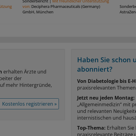
Sonderbericht
|
Mit freundlicher Unterstützung
tützung
von:
Deciphera Pharmaceuticals (Germany)
Sonderbe
GmbH, München
AstraZe
Haben Sie schon 
abonniert?
n
erhalten Ärzte und
beiter der
Von Diabetologie bis E-H
auf mehr Hintergründe,
praxisrelevanten Themen
Jetzt neu jeden Montag:
Kostenlos registrieren »
„Allgemeinmedizin“ mit p
und relevanten Neuigkei
internistischen und hausä
Top-Thema:
Erhalten Sie
praxisrelevante Beiträge 