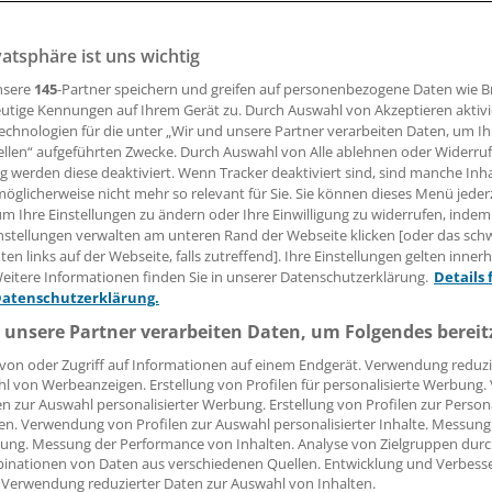
vatsphäre ist uns wichtig
on Bisphosphonaten bei Arthrose des Kniegelenks ist umstr
e könnten die Osteoporosemittel zum Gelenkerhalt beitrag
nsere
145
-Partner speichern und greifen auf personenbezogene Daten wie 
utige Kennungen auf Ihrem Gerät zu. Durch Auswahl von Akzeptieren aktivi
echnologien für die unter „Wir und unsere Partner verarbeiten Daten, um I
ellen“ aufgeführten Zwecke. Durch Auswahl von Alle ablehnen oder Widerruf
 Leserin, lieber Leser,
ng werden diese deaktiviert. Wenn Tracker deaktiviert sind, sind manche Inh
öglicherweise nicht mehr so relevant für Sie. Sie können dieses Menü jeder
tändigen Beitrag können Sie lesen, sobald Sie sich eingelogg
um Ihre Einstellungen zu ändern oder Ihre Einwilligung zu widerrufen, indem
nstellungen verwalten am unteren Rand der Webseite klicken [oder das sc
Jetzt anmelden »
Kostenlos registriere
en links auf der Webseite, falls zutreffend]. Ihre Einstellungen gelten inner
eitere Informationen finden Sie in unserer Datenschutzerklärung.
Details 
 vergessen?
Datenschutzerklärung.
es Problem beim Login?
 unsere Partner verarbeiten Daten, um Folgendes bereit
dung ist mit wenigen Klicks erledigt und kostenlos.
von oder Zugriff auf Informationen auf einem Endgerät. Verwendung reduzi
l von Werbeanzeigen. Erstellung von Profilen für personalisierte Werbung
teile des kostenlosen Login:
en zur Auswahl personalisierter Werbung. Erstellung von Profilen zur Person
en. Verwendung von Profilen zur Auswahl personalisierter Inhalte. Messung
r
Analysen, Hintergründe und Infografiken
ung. Messung der Performance von Inhalten. Analyse von Zielgruppen durch
usive
Interviews und Praxis-Tipps
inationen von Daten aus verschiedenen Quellen. Entwicklung und Verbess
 Verwendung reduzierter Daten zur Auswahl von Inhalten.
iff auf alle
medizinischen Berichte und Kommentare