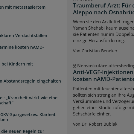
Traumberuf Arzt: Für 
uen mit metastasiertem
Aleppo nach Osnabrü
Wenn sie den Arztkittel trage
Yaman Shehabi kaum auseina
sie Patienten nur im Doppelpa
unklaren Verdachtsfällen
einzige Herausforderung.
Termine kosten nAMD-
Von Christian Beneker
 bei Kindern mit
Neovaskuläre altersbedi
Anti-VEGF-Injektione
kosten nAMD-Patiente
n Abstandsregeln eingehalten
Patienten mit feuchter alter
sollten sich streng an ihre A
l: „Krankheit wirkt wie eine
Versäumnisse und Verzögerun
schaft“
gehen einer Studie zufolge mi
Sehschärfe einher.
 GKV-Spargesetzes: Klarheit
eben
Von Dr. Robert Bublak
 die neuen Regeln zur