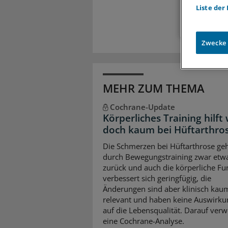
Liste der
Zwecke
MEHR ZUM THEMA
Cochrane-Update
Körperliches Training hilft
doch kaum bei Hüftarthro
Die Schmerzen bei Hüftarthrose ge
durch Bewegungstraining zwar etw
zurück und auch die körperliche Fu
verbessert sich geringfügig, die
Änderungen sind aber klinisch kau
relevant und haben keine Auswirk
auf die Lebensqualität. Darauf verw
eine Cochrane-Analyse.