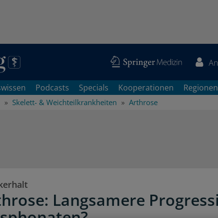
An
swissen
Podcasts
Specials
Kooperationen
Regionen
Skelett- & Weichteilkrankheiten
Arthrose
kerhalt
hrose: Langsamere Progress
osphonaten?