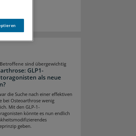
eptieren
 Betroffene sind übergewichtig
arthrose: GLP1-
toragonisten als neue
n?
war die Suche nach einer effektiven
e bei Osteoarthrose wenig
eich. Mit den GLP-1-
ragonisten könnte es nun endlich
nkheitsmodifizierendes
eprinzip geben.