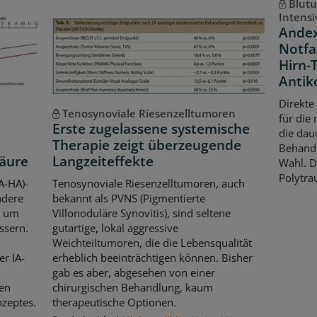
Blut
Intens
Andex
Notfa
Hirn-
Antik
Direkte
Tenosynoviale Riesenzelltumoren
für die
Erste zugelassene systemische
die dau
Therapie zeigt überzeugende
Behandl
säure
Langzeiteffekte
Wahl. D
Polytra
A-HA)-
Tenosynoviale Riesenzelltumoren, auch
ndere
bekannt als PVNS (Pigmentierte
, um
Villonoduläre Synovitis), sind seltene
ssern.
gutartige, lokal aggressive
Weichteiltumoren, die die Lebensqualität
er IA-
erheblich beeinträchtigen können. Bisher
gab es aber, abgesehen von einer
en
chirurgischen Behandlung, kaum
zeptes.
therapeutische Optionen.