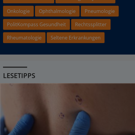
Onkologie
Ophthalmologie
Pneumologie
PolitKompass Gesundheit
Rechtssplitter
Rheumatologie
Seltene Erkrankungen
LESETIPPS