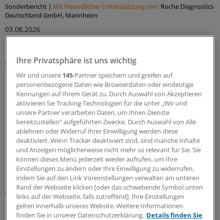
Sonderbericht
|
Mit freundlicher Unterstützung von:
Roche Diagnostics
Deutschland GmbH, Mannheim
03.08.2026
Ihre Privatsphäre ist uns wichtig
Praxis-Tipps
Ältere Menschen auf Reisen: Weshalb das
Wir und unsere
145
-Partner speichern und greifen auf
Blutdruckmittel gern mal reduziert werden darf
personenbezogene Daten wie Browserdaten oder eindeutige
Kennungen auf Ihrem Gerät zu. Durch Auswahl von Akzeptieren
Im Interview erklärt Tropenmediziner Tomas Jelinek, was
aktivieren Sie Tracking-Technologien für die unter „Wir und
bei Reiseimpfungen für ältere Menschen zu beachten ist,
unsere Partner verarbeiten Daten, um Ihnen Dienste
warum der Blutdruck im Urlaub lieber ein klein wenig
bereitzustellen“ aufgeführten Zwecke. Durch Auswahl von Alle
höher sein sollte, und weshalb die Reiseberatung für die
ablehnen oder Widerruf Ihrer Einwilligung werden diese
Durchimpfungsrate so wichtig ist.
deaktiviert. Wenn Tracker deaktiviert sind, sind manche Inhalte
und Anzeigen möglicherweise nicht mehr so relevant für Sie. Sie
24.07.2026
können dieses Menü jederzeit wieder aufrufen, um Ihre
Einstellungen zu ändern oder Ihre Einwilligung zu widerrufen,
indem Sie auf den Link Voreinstellungen verwalten am unteren
Rand der Webseite klicken [oder das schwebende Symbol unten
Früherkennung von Bluthochdruck
links auf der Webseite, falls zutreffend]. Ihre Einstellungen
Hypertonie: Wenn die Smartwatch in falsche
gelten innerhalb unseres Website. Weitere Informationen
Sicherheit wiegt
finden Sie in unserer Datenschutzerklärung.
Details finden Sie