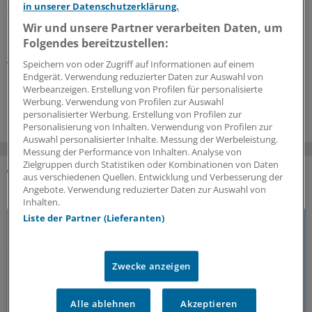
in unserer Datenschutzerklärung.
Smartwatches oder Fitness-Armbänder können durch
neue Features womöglich einen bisher unerkannten
Wir und unsere Partner verarbeiten Daten, um
Bluthochdruck aufdecken. Allerdings sind auch
Folgendes bereitzustellen:
gegenteilige Effekte denkbar – wie ein US-Team am
Speichern von oder Zugriff auf Informationen auf einem
Beispiel der Apple Watch aufzeigt.
Endgerät. Verwendung reduzierter Daten zur Auswahl von
Werbeanzeigen. Erstellung von Profilen für personalisierte
16.07.2026
Werbung. Verwendung von Profilen zur Auswahl
personalisierter Werbung. Erstellung von Profilen zur
Personalisierung von Inhalten. Verwendung von Profilen zur
Auswahl personalisierter Inhalte. Messung der Werbeleistung.
Messung der Performance von Inhalten. Analyse von
Zielgruppen durch Statistiken oder Kombinationen von Daten
aus verschiedenen Quellen. Entwicklung und Verbesserung der
DAS KÖNNTE SIE AUCH INTERESSIEREN
Angebote. Verwendung reduzierter Daten zur Auswahl von
Inhalten.
Liste der Partner (Lieferanten)
Zwecke anzeigen
Alle ablehnen
Akzeptieren