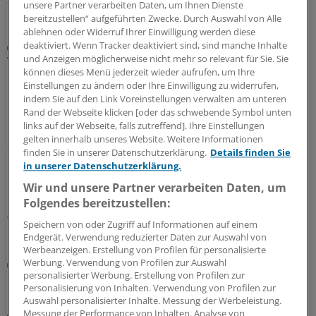
unsere Partner verarbeiten Daten, um Ihnen Dienste
bereitzustellen“ aufgeführten Zwecke. Durch Auswahl von Alle
ablehnen oder Widerruf Ihrer Einwilligung werden diese
deaktiviert. Wenn Tracker deaktiviert sind, sind manche Inhalte
Galenus-Kandidat 2026
und Anzeigen möglicherweise nicht mehr so relevant für Sie. Sie
Weniger Herzinsuffizienz-Ereignisse bei
können dieses Menü jederzeit wieder aufrufen, um Ihre
HFpEF/HFmrEF
Einstellungen zu ändern oder Ihre Einwilligung zu widerrufen,
Herzinsuffizienz (HF) mit erhaltener (HFpEF) und mäßig
indem Sie auf den Link Voreinstellungen verwalten am unteren
Rand der Webseite klicken [oder das schwebende Symbol unten
reduzierter (HFmrEF) Auswurfleistung tritt bei etwa der
links auf der Webseite, falls zutreffend]. Ihre Einstellungen
Hälfte aller HF-Betroffenen auf. Unter dem nicht
gelten innerhalb unseres Website. Weitere Informationen
steroidalen Mineralokortikoidrezeptor-Antagonisten
finden Sie in unserer Datenschutzerklärung.
Details finden Sie
Finerenon trat in der Studie FINEARTS-HF der
in unserer Datenschutzerklärung.
kombinierte kardiovaskuläre Endpunkt seltener ein als
Wir und unsere Partner verarbeiten Daten, um
unter Placebo.
Folgendes bereitzustellen:
07.07.2026
Speichern von oder Zugriff auf Informationen auf einem
Endgerät. Verwendung reduzierter Daten zur Auswahl von
Werbeanzeigen. Erstellung von Profilen für personalisierte
Werbung. Verwendung von Profilen zur Auswahl
Britische Studie
personalisierter Werbung. Erstellung von Profilen zur
Herzinsuffizienz-Diagnostik: Sollte für adipöse
Personalisierung von Inhalten. Verwendung von Profilen zur
Menschen eine niedrigere NT-proBNP-Schwelle
Auswahl personalisierter Inhalte. Messung der Werbeleistung.
gelten?
Messung der Performance von Inhalten. Analyse von