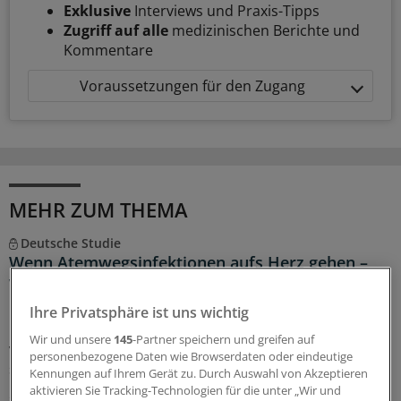
Exklusive
Interviews und Praxis-Tipps
Zugriff auf alle
medizinischen Berichte und
Kommentare
Voraussetzungen für den Zugang
MEHR ZUM THEMA
Deutsche Studie
Wenn Atemwegsinfektionen aufs Herz gehen –
was tun?
Eine deutsche Studie zeigt den Zusammenhang von
Ihre Privatsphäre ist uns wichtig
Infektionswellen und der Gesamtsterblichkeit in den
Wir und unsere
145
-Partner speichern und greifen auf
vergangenen 14 Jahren. Welche Empfehlungen lassen
personenbezogene Daten wie Browserdaten oder eindeutige
sich daraus ableiten?
Kennungen auf Ihrem Gerät zu. Durch Auswahl von Akzeptieren
aktivieren Sie Tracking-Technologien für die unter „Wir und
31.07.2026