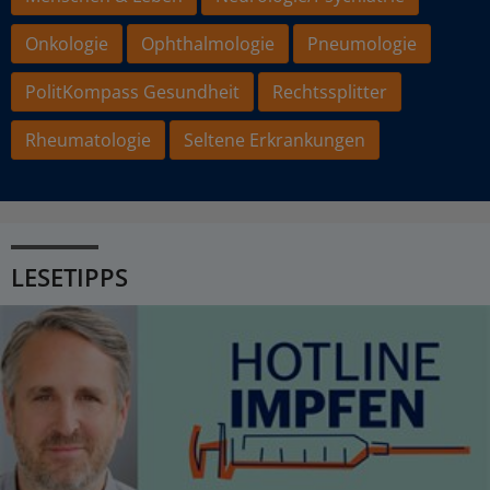
Onkologie
Ophthalmologie
Pneumologie
PolitKompass Gesundheit
Rechtssplitter
Rheumatologie
Seltene Erkrankungen
LESETIPPS