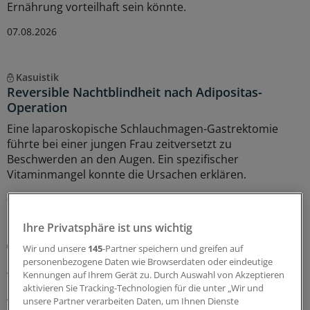
Ernährung vorteilhaft sein könnte.
07.08.2026
Kasuistik
Reversible Nachtblindheit nach Adipositas-
Operation
Eine laparoskopische Schlauchmagen-Gastrektomie
führte bei einer jungen Frau zeitversetzt zu
Beschwerden an den Augen. Ein spezifischer
Vitaminmangel konnte die Ursachen erklären.
06.08.2026
Ihre Privatsphäre ist uns wichtig
Klug entscheiden
Wir und unsere
145
-Partner speichern und greifen auf
Neue Empfehlung zur Erfassung und Therapie
personenbezogene Daten wie Browserdaten oder eindeutige
von Mangelernährung bei Tumorerkrankungen
Kennungen auf Ihrem Gerät zu. Durch Auswahl von Akzeptieren
aktivieren Sie Tracking-Technologien für die unter „Wir und
Ab der Diagnose einer Tumorerkrankung soll der
unsere Partner verarbeiten Daten, um Ihnen Dienste