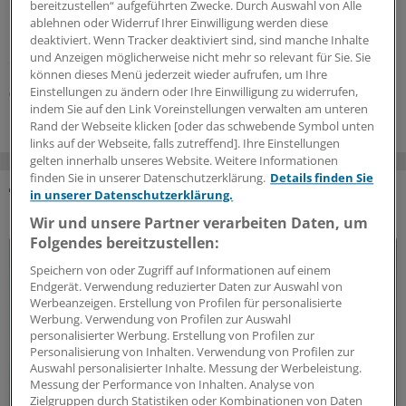
Ernährungsstatus mit validierten Assessment-Tools
bereitzustellen“ aufgeführten Zwecke. Durch Auswahl von Alle
regelmäßig erfasst werden und bei einer
ablehnen oder Widerruf Ihrer Einwilligung werden diese
deaktiviert. Wenn Tracker deaktiviert sind, sind manche Inhalte
Mangelernährung eine Ernährungsintervention
und Anzeigen möglicherweise nicht mehr so relevant für Sie. Sie
empfohlen werden.
können dieses Menü jederzeit wieder aufrufen, um Ihre
Einstellungen zu ändern oder Ihre Einwilligung zu widerrufen,
01.08.2026
indem Sie auf den Link Voreinstellungen verwalten am unteren
Rand der Webseite klicken [oder das schwebende Symbol unten
links auf der Webseite, falls zutreffend]. Ihre Einstellungen
gelten innerhalb unseres Website. Weitere Informationen
finden Sie in unserer Datenschutzerklärung.
Details finden Sie
in unserer Datenschutzerklärung.
DAS KÖNNTE SIE AUCH INTERESSIEREN
Wir und unsere Partner verarbeiten Daten, um
Folgendes bereitzustellen:
Speichern von oder Zugriff auf Informationen auf einem
Endgerät. Verwendung reduzierter Daten zur Auswahl von
Werbeanzeigen. Erstellung von Profilen für personalisierte
Werbung. Verwendung von Profilen zur Auswahl
personalisierter Werbung. Erstellung von Profilen zur
Personalisierung von Inhalten. Verwendung von Profilen zur
Auswahl personalisierter Inhalte. Messung der Werbeleistung.
Messung der Performance von Inhalten. Analyse von
Zielgruppen durch Statistiken oder Kombinationen von Daten