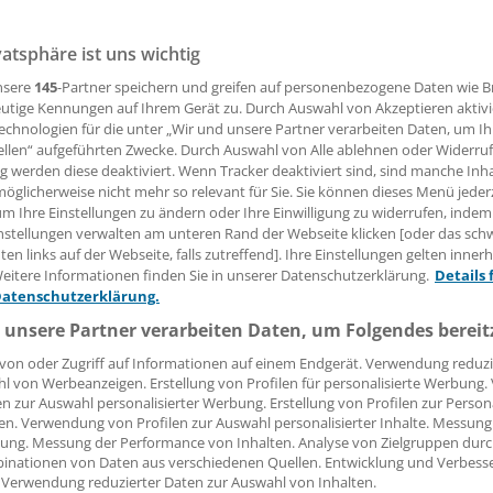
vatsphäre ist uns wichtig
 Leserin, lieber Leser,
nsere
145
-Partner speichern und greifen auf personenbezogene Daten wie 
utige Kennungen auf Ihrem Gerät zu. Durch Auswahl von Akzeptieren aktivi
echnologien für die unter „Wir und unsere Partner verarbeiten Daten, um I
tändigen Beitrag können Sie lesen, sobald Sie sich eingelogg
ellen“ aufgeführten Zwecke. Durch Auswahl von Alle ablehnen oder Widerruf
ng werden diese deaktiviert. Wenn Tracker deaktiviert sind, sind manche Inh
Jetzt anmelden »
Kostenlos registriere
öglicherweise nicht mehr so relevant für Sie. Sie können dieses Menü jeder
um Ihre Einstellungen zu ändern oder Ihre Einwilligung zu widerrufen, indem
 vergessen?
nstellungen verwalten am unteren Rand der Webseite klicken [oder das sc
es Problem beim Login?
en links auf der Webseite, falls zutreffend]. Ihre Einstellungen gelten inner
eitere Informationen finden Sie in unserer Datenschutzerklärung.
Details 
dung ist mit wenigen Klicks erledigt und kostenlos.
Datenschutzerklärung.
teile des kostenlosen Login:
 unsere Partner verarbeiten Daten, um Folgendes bereit
r
Analysen, Hintergründe und Infografiken
von oder Zugriff auf Informationen auf einem Endgerät. Verwendung reduzi
l von Werbeanzeigen. Erstellung von Profilen für personalisierte Werbung
usive
Interviews und Praxis-Tipps
en zur Auswahl personalisierter Werbung. Erstellung von Profilen zur Person
iff auf alle
medizinischen Berichte und Kommentare
en. Verwendung von Profilen zur Auswahl personalisierter Inhalte. Messung
ung. Messung der Performance von Inhalten. Analyse von Zielgruppen durch
Voraussetzungen für den Zugang
inationen von Daten aus verschiedenen Quellen. Entwicklung und Verbess
 Verwendung reduzierter Daten zur Auswahl von Inhalten.