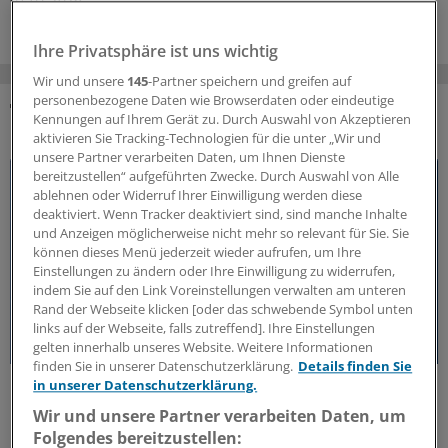
Ihre Privatsphäre ist uns wichtig
Wir und unsere
145
-Partner speichern und greifen auf
personenbezogene Daten wie Browserdaten oder eindeutige
Kennungen auf Ihrem Gerät zu. Durch Auswahl von Akzeptieren
DAS KÖNNTE SIE AUCH INTERESSIEREN
aktivieren Sie Tracking-Technologien für die unter „Wir und
unsere Partner verarbeiten Daten, um Ihnen Dienste
bereitzustellen“ aufgeführten Zwecke. Durch Auswahl von Alle
ablehnen oder Widerruf Ihrer Einwilligung werden diese
deaktiviert. Wenn Tracker deaktiviert sind, sind manche Inhalte
und Anzeigen möglicherweise nicht mehr so relevant für Sie. Sie
können dieses Menü jederzeit wieder aufrufen, um Ihre
Einstellungen zu ändern oder Ihre Einwilligung zu widerrufen,
indem Sie auf den Link Voreinstellungen verwalten am unteren
Rand der Webseite klicken [oder das schwebende Symbol unten
links auf der Webseite, falls zutreffend]. Ihre Einstellungen
gelten innerhalb unseres Website. Weitere Informationen
finden Sie in unserer Datenschutzerklärung.
Details finden Sie
50 Jahre Jung-Preis
in unserer Datenschutzerklärung.
Freiheit als Voraussetzung für medizinischen
Wir und unsere Partner verarbeiten Daten, um
Fortschritt
Folgendes bereitzustellen: