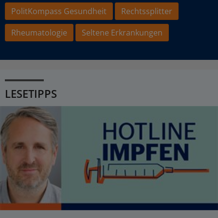
PolitKompass Gesundheit
Rechtssplitter
Rheumatologie
Seltene Erkrankungen
LESETIPPS