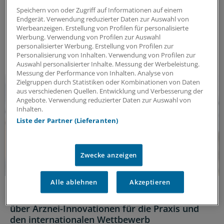
Seit 50 Jahren zeichnet die Jung-Stiftung Forschung
Speichern von oder Zugriff auf Informationen auf einem
aus, die neue Wege in der Medizin eröffnet. Warum
Endgerät. Verwendung reduzierter Daten zur Auswahl von
wissenschaftliche Freiheit eine zentrale Rolle spielt –
Werbeanzeigen. Erstellung von Profilen für personalisierte
Werbung. Verwendung von Profilen zur Auswahl
und welche Arbeiten ausgezeichnet werden.
personalisierter Werbung. Erstellung von Profilen zur
ANZEIGE
|
Jung-Stiftung für Wissenschaft und Forschung
Personalisierung von Inhalten. Verwendung von Profilen zur
Auswahl personalisierter Inhalte. Messung der Werbeleistung.
Messung der Performance von Inhalten. Analyse von
Zielgruppen durch Statistiken oder Kombinationen von Daten
aus verschiedenen Quellen. Entwicklung und Verbesserung der
Angebote. Verwendung reduzierter Daten zur Auswahl von
Inhalten.
Liste der Partner (Lieferanten)
Zwecke anzeigen
Alle ablehnen
Akzeptieren
Therapieoptionen und ihre Verfügbarkeit
„Welle an Neuerungen“: vfa-Präsident Steutel
über Arznei-Innovationen für die Praxis und
den internationalen Wettbewerb