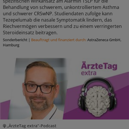
spezifischen Wirkansatz am Alarmin TSLP für die
Behandlung von schwerem, unkontrolliertem Asthma
und schwerer CRSwNP. Studiendaten zufolge kann
Tezepelumab die nasale Symptomatik lindern, das
Riechvermögen verbessern und zu einem verringerten
Steroideinsatz beitragen.
Sonderbericht
|
Beauftragt und ﬁnanziert durch:
AstraZeneca GmbH,
Hamburg
„ÄrzteTag extra“-Podcast