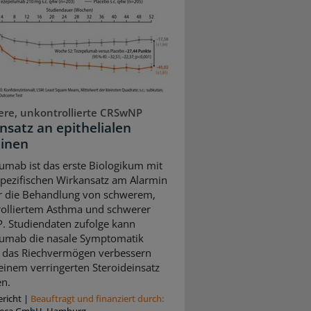
re, unkontrollierte CRSwNP
nsatz an epithelialen
inen
umab ist das erste Biologikum mit
pezifischen Wirkansatz am Alarmin
r die Behandlung von schwerem,
olliertem Asthma und schwerer
 Studiendaten zufolge kann
umab die nasale Symptomatik
, das Riechvermögen verbessern
einem verringerten Steroideinsatz
en.
richt
|
Beauftragt und ﬁnanziert durch: