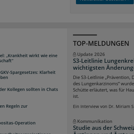
TOP-MELDUNGEN
Update 2026
l: „Krankheit wirkt wie eine
S3-Leitlinie Lungenkre
schaft“
wichtigsten Änderun
 GKV-Spargesetzes: Klarheit
Die S3-Leitlinie „Prävention,
eben
des Lungenkarzinoms“ wurde a
der Kollegen sollten in Chats
Schütte erläutert, was für Ha
ist.
en Regeln zur
Ein Interview von Dr. Miriam 
Kommunikation
positas-Operation
Studie aus der Schwei