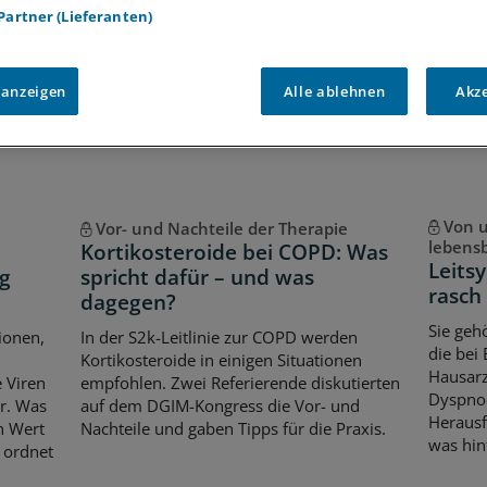
 Partner (Lieferanten)
Voraussetzungen für den Zugang
 anzeigen
Alle ablehnen
Akz
Von u
Vor- und Nachteile der Therapie
lebens
Kortikosteroide bei COPD: Was
Leits
g
spricht dafür – und was
rasch
dagegen?
Sie geh
ionen,
In der S2k-Leitlinie zur COPD werden
die bei
Kortikosteroide in einigen Situationen
Hausarz
 Viren
empfohlen. Zwei Referierende diskutierten
Dyspnoe
r. Was
auf dem DGIM-Kongress die Vor- und
Herausf
n Wert
Nachteile und gaben Tipps für die Praxis.
was hin
 ordnet