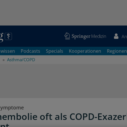
An
swissen
Podcasts
Specials
Kooperationen
Regionen
Asthma/COPD
 Symptome
embolie oft als COPD-Exazer
nt