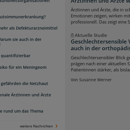
Ärztinnen und Ärzte 
esundheitsorganisationen
Ärztinnen und Ärzte, die in s
Emotionen zeigen, wirken mi
e Autoimmunerkrankung?
professionell. Das zeigt eine 
mehr als Defekturarzneimittel
Aktuelle Studie
arum sie auch in der
Geschlechtersensible
d
auch in der orthopädi
quantifizierbar
Geschlechtersensibler Blick 
prägen nach einer aktuellen S
isiko für ein Meningeom
Patientinnen stärker, als bi
Von Susanne Werner
 gefährden die Netzhaut
ionale Ärztinnen und Ärzte
zte rund um das Thema
weitere Nachrichten