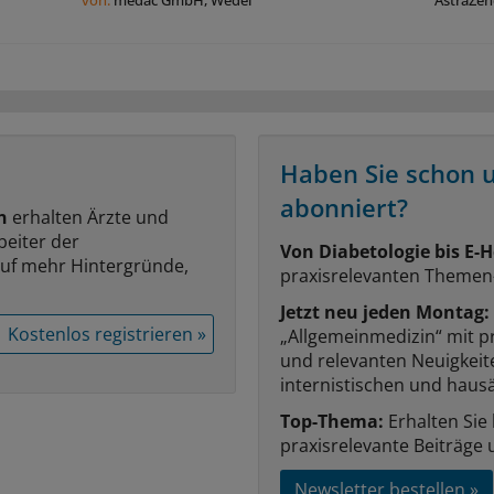
von:
medac GmbH, Wedel
AstraZe
Haben Sie schon 
abonniert?
n
erhalten Ärzte und
beiter der
Von Diabetologie bis E-H
auf mehr Hintergründe,
praxisrelevanten Themen
Jetzt neu jeden Montag:
Kostenlos registrieren »
„Allgemeinmedizin“ mit p
und relevanten Neuigkei
internistischen und hausä
Top-Thema:
Erhalten Sie
praxisrelevante Beiträge 
Newsletter bestellen »