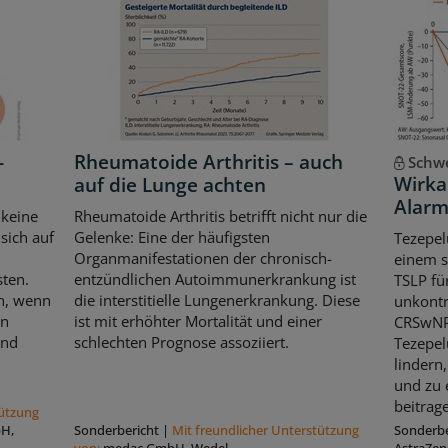
-
Rheumatoide Arthritis – auch
Schwe
Wirka
auf die Lunge achten
Alarm
 keine
Rheumatoide Arthritis betrifft nicht nur die
sich auf
Gelenke: Eine der häufigsten
Tezepel
Organmanifestationen der chronisch-
einem s
sten.
entzündlichen Autoimmunerkrankung ist
TSLP fü
ch, wenn
die interstitielle Lungenerkrankung. Diese
unkontr
en
ist mit erhöhter Mortalität und einer
CRSwNP.
und
schlechten Prognose assoziiert.
Tezepel
lindern
und zu 
beitrag
tützung
bH,
Sonderbericht
|
Mit freundlicher Unterstützung
Sonderbe