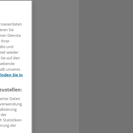
klichkeit
Browserdaten
eren Sie
hnen Dienste
 Ihrer
alte und
zeit wieder
t haben.
 Sie auf den
hwebende
n »
halb unseres
finden Sie in
zustellen:
erter Daten
. Verwendung
alisierung
 der
 Statistiken
erung der