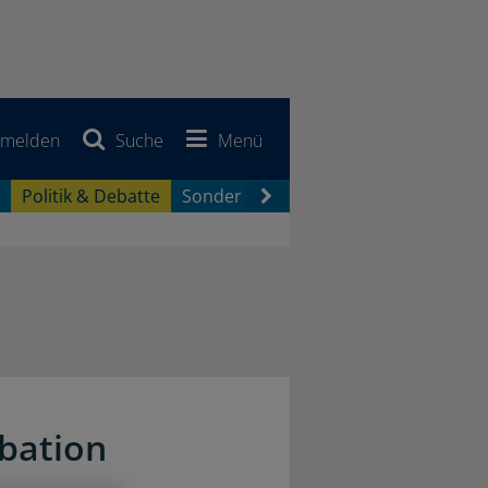
melden
Suche
Menü
Politik & Debatte
Sonderberichte
Newsletter
Jobb
bation