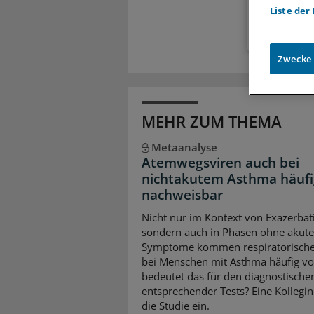
Liste der
Zwecke
MEHR ZUM THEMA
Metaanalyse
Atemwegsviren auch bei
nichtakutem Asthma häufi
nachweisbar
Nicht nur im Kontext von Exazerbat
sondern auch in Phasen ohne akute
Symptome kommen respiratorische
bei Menschen mit Asthma häufig vo
bedeutet das für den diagnostische
entsprechender Tests? Eine Kollegin
die Studie ein.