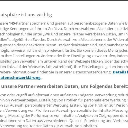
vatsphäre ist uns wichtig
mptomen einer scheinbaren COPD-Exazerbation kann in Wir
bolie stecken. Wichtigste Regel: Dran denken!
nsere
145
-Partner speichern und greifen auf personenbezogene Daten wie 
utige Kennungen auf Ihrem Gerät zu. Durch Auswahl von Akzeptieren aktivi
echnologien für die unter „Wir und unsere Partner verarbeiten Daten, um I
ellen“ aufgeführten Zwecke. Durch Auswahl von Alle ablehnen oder Widerruf
 Leserin, lieber Leser,
ng werden diese deaktiviert. Wenn Tracker deaktiviert sind, sind manche Inh
öglicherweise nicht mehr so relevant für Sie. Sie können dieses Menü jeder
tändigen Beitrag können Sie lesen, sobald Sie sich eingelogg
um Ihre Einstellungen zu ändern oder Ihre Einwilligung zu widerrufen, indem
nstellungen verwalten am unteren Rand der Webseite klicken [oder das sc
Jetzt anmelden »
Kostenlos registriere
en links auf der Webseite, falls zutreffend]. Ihre Einstellungen gelten inner
eitere Informationen finden Sie in unserer Datenschutzerklärung.
Details 
 vergessen?
Datenschutzerklärung.
es Problem beim Login?
 unsere Partner verarbeiten Daten, um Folgendes bereit
dung ist mit wenigen Klicks erledigt und kostenlos.
von oder Zugriff auf Informationen auf einem Endgerät. Verwendung reduzi
l von Werbeanzeigen. Erstellung von Profilen für personalisierte Werbung
teile des kostenlosen Login:
en zur Auswahl personalisierter Werbung. Erstellung von Profilen zur Person
en. Verwendung von Profilen zur Auswahl personalisierter Inhalte. Messung
r
Analysen, Hintergründe und Infografiken
ung. Messung der Performance von Inhalten. Analyse von Zielgruppen durch
usive
Interviews und Praxis-Tipps
inationen von Daten aus verschiedenen Quellen. Entwicklung und Verbess
 Verwendung reduzierter Daten zur Auswahl von Inhalten.
iff auf alle
medizinischen Berichte und Kommentare