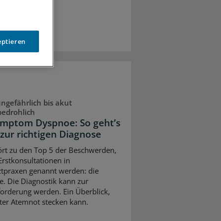
eptieren
ngefährlich bis akut
bedrohlich
ymptom Dyspnoe: So geht’s
 zur richtigen Diagnose
ört zu den Top 5 der Beschwerden,
 Erstkonsultationen in
tpraxen genannt werden: die
. Die Diagnostik kann zur
orderung werden. Ein Überblick,
ter Atemnot stecken kann.