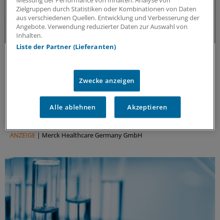
Messung der Performance von Inhalten. Analyse von
Zielgruppen durch Statistiken oder Kombinationen von Daten
aus verschiedenen Quellen. Entwicklung und Verbesserung der
Angebote. Verwendung reduzierter Daten zur Auswahl von
Inhalten.
Liste der Partner (Lieferanten)
Update MS
Update Multiple Sklerose: Aktuelle
Erkenntnisse und Entwicklungen
Zwecke anzeigen
Multiple Sklerose (MS) kann weitreichende
Auswirkungen auf körperliche und kognitive
Alle ablehnen
Akzeptieren
Fähigkeiten haben. Aktuelle Erkenntnisse eröffnen
neue Perspektiven auf die Versorgung der Patienten.
ANZEIGE
|
Merck Healthcare Germany GmbH