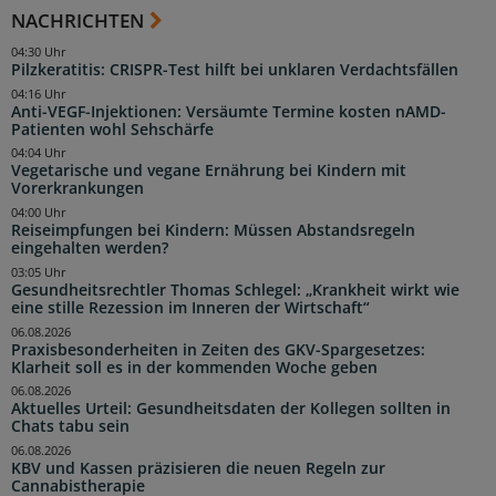
NACHRICHTEN
04:30 Uhr
Pilzkeratitis: CRISPR-Test hilft bei unklaren Verdachtsfällen
04:16 Uhr
Anti-VEGF-Injektionen: Versäumte Termine kosten nAMD-
Patienten wohl Sehschärfe
04:04 Uhr
Vegetarische und vegane Ernährung bei Kindern mit
Vorerkrankungen
04:00 Uhr
Reiseimpfungen bei Kindern: Müssen Abstandsregeln
eingehalten werden?
03:05 Uhr
Gesundheitsrechtler Thomas Schlegel: „Krankheit wirkt wie
eine stille Rezession im Inneren der Wirtschaft“
06.08.2026
Praxisbesonderheiten in Zeiten des GKV-Spargesetzes:
Klarheit soll es in der kommenden Woche geben
06.08.2026
Aktuelles Urteil: Gesundheitsdaten der Kollegen sollten in
Chats tabu sein
06.08.2026
KBV und Kassen präzisieren die neuen Regeln zur
Cannabistherapie