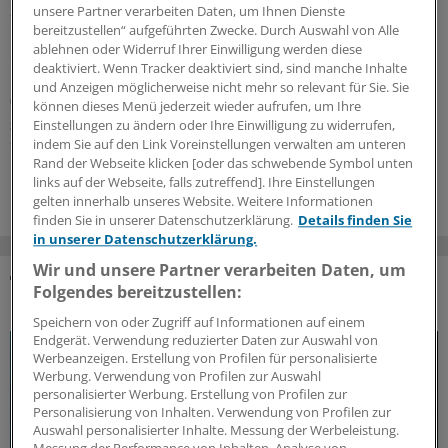
anhaltende Wirksamkeit und ein günstiges Nutzen-
unsere Partner verarbeiten Daten, um Ihnen Dienste
bereitzustellen“ aufgeführten Zwecke. Durch Auswahl von Alle
Risiko-Profil gezeigt – sowohl bei kürzlich
ablehnen oder Widerruf Ihrer Einwilligung werden diese
diagnostizierten, therapienaiven Patientinnen und
deaktiviert. Wenn Tracker deaktiviert sind, sind manche Inhalte
Patienten mit aktiver schubförmiger Multipler Sklerose
und Anzeigen möglicherweise nicht mehr so relevant für Sie. Sie
(RMS) als auch in der Gesamtpopulation.
können dieses Menü jederzeit wieder aufrufen, um Ihre
Einstellungen zu ändern oder Ihre Einwilligung zu widerrufen,
Sonderbericht
|
Mit freundlicher Unterstützung von:
Novartis Pharma
GmbH, Nürnberg
indem Sie auf den Link Voreinstellungen verwalten am unteren
Rand der Webseite klicken [oder das schwebende Symbol unten
17.06.2026
links auf der Webseite, falls zutreffend]. Ihre Einstellungen
gelten innerhalb unseres Website. Weitere Informationen
finden Sie in unserer Datenschutzerklärung.
Details finden Sie
in unserer Datenschutzerklärung.
Wir und unsere Partner verarbeiten Daten, um
Folgendes bereitzustellen:
DAS KÖNNTE SIE AUCH INTERESSIEREN
Speichern von oder Zugriff auf Informationen auf einem
Endgerät. Verwendung reduzierter Daten zur Auswahl von
Werbeanzeigen. Erstellung von Profilen für personalisierte
Werbung. Verwendung von Profilen zur Auswahl
personalisierter Werbung. Erstellung von Profilen zur
Personalisierung von Inhalten. Verwendung von Profilen zur
Auswahl personalisierter Inhalte. Messung der Werbeleistung.