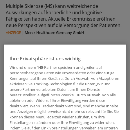
Multiple Sklerose (MS) kann weitreichende
Auswirkungen auf körperliche und kognitive
Fähigkeiten haben. Aktuelle Erkenntnisse eröffnen
neue Perspektiven auf die Versorgung der Patienten.
ANZEIGE
|
Merck Healthcare Germany GmbH
Ihre Privatsphäre ist uns wichtig
Wir und unsere
145
-Partner speichern und greifen auf
personenbezogene Daten wie Browserdaten oder eindeutige
Kennungen auf Ihrem Gerät zu. Durch Auswahl von Akzeptieren
aktivieren Sie Tracking-Technologien für die unter „Wir und
unsere Partner verarbeiten Daten, um Ihnen Dienste
bereitzustellen“ aufgeführten Zwecke. Durch Auswahl von Alle
ablehnen oder Widerruf Ihrer Einwilligung werden diese
deaktiviert. Wenn Tracker deaktiviert sind, sind manche Inhalte
Intrathekale Entzündung
und Anzeigen möglicherweise nicht mehr so relevant für Sie. Sie
Einfluss der MS-Therapie auf Immunzellen im
können dieses Menü jederzeit wieder aufrufen, um Ihre
Einstellungen zu ändern oder Ihre Einwilligung zu widerrufen,
Liquor
indem Sie auf den Link Voreinstellungen verwalten am unteren