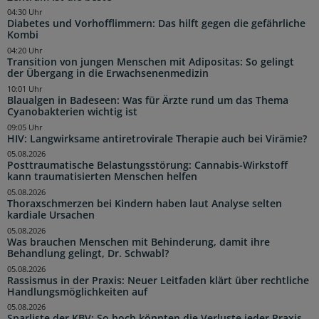
04:30 Uhr
Diabetes und Vorhofflimmern: Das hilft gegen die gefährliche
Kombi
04:20 Uhr
Transition von jungen Menschen mit Adipositas: So gelingt
der Übergang in die Erwachsenenmedizin
10:01 Uhr
Blaualgen in Badeseen: Was für Ärzte rund um das Thema
Cyanobakterien wichtig ist
09:05 Uhr
HIV: Langwirksame antiretrovirale Therapie auch bei Virämie?
05.08.2026
Posttraumatische Belastungsstörung: Cannabis-Wirkstoff
kann traumatisierten Menschen helfen
05.08.2026
Thoraxschmerzen bei Kindern haben laut Analyse selten
kardiale Ursachen
05.08.2026
Was brauchen Menschen mit Behinderung, damit ihre
Behandlung gelingt, Dr. Schwabl?
05.08.2026
Rassismus in der Praxis: Neuer Leitfaden klärt über rechtliche
Handlungsmöglichkeiten auf
05.08.2026
Sparliste der KBV: So hoch könnten die Verluste jeder Praxis