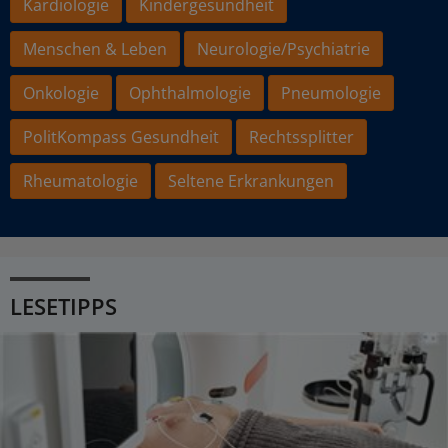
Kardiologie
Kindergesundheit
Menschen & Leben
Neurologie/Psychiatrie
Onkologie
Ophthalmologie
Pneumologie
PolitKompass Gesundheit
Rechtssplitter
Rheumatologie
Seltene Erkrankungen
LESETIPPS