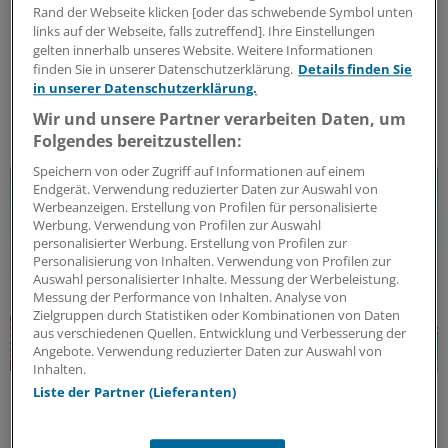
Eine aktuelle Publikation beleuchtet
Rand der Webseite klicken [oder das schwebende Symbol unten
Immunzellveränderungen im Liquor als Hinweis auf
links auf der Webseite, falls zutreffend]. Ihre Einstellungen
gelten innerhalb unseres Website. Weitere Informationen
kompartimentalisierte intrathekale
finden Sie in unserer Datenschutzerklärung.
Details finden Sie
Entzündungsprozesse. Was dies für die MS-Therapie
in unserer Datenschutzerklärung.
bedeuten könnte.
Wir und unsere Partner verarbeiten Daten, um
ANZEIGE
|
Merck Healthcare Germany GmbH
Folgendes bereitzustellen:
Speichern von oder Zugriff auf Informationen auf einem
Endgerät. Verwendung reduzierter Daten zur Auswahl von
Werbeanzeigen. Erstellung von Profilen für personalisierte
Werbung. Verwendung von Profilen zur Auswahl
personalisierter Werbung. Erstellung von Profilen zur
Personalisierung von Inhalten. Verwendung von Profilen zur
Auswahl personalisierter Inhalte. Messung der Werbeleistung.
Messung der Performance von Inhalten. Analyse von
Zielgruppen durch Statistiken oder Kombinationen von Daten
aus verschiedenen Quellen. Entwicklung und Verbesserung der
Angebote. Verwendung reduzierter Daten zur Auswahl von
Inhalten.
Therapiefreie Remission
Liste der Partner (Lieferanten)
Ein erreichbares Ziel bei MS?
MS-Therapieziele neu gedacht: Wie können