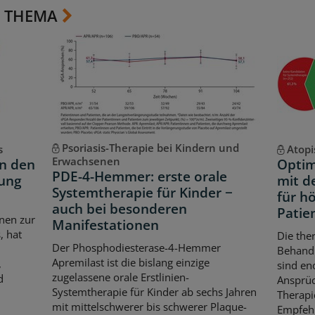
 THEMA
Psoriasis-Therapie bei Kindern und
s
Atopi
Erwachsenen
in den
Optim
PDE-4-Hemmer: erste orale
lung
mit d
Systemtherapie für Kinder −
für h
auch bei besonderen
Patie
nen zur
Manifestationen
, hat
Die the
Der Phosphodiesterase-4-Hemmer
Behandl
Apremilast ist die bislang einzige
,
sind en
zugelassene orale Erstlinien-
d
Ansprüc
Systemtherapie für Kinder ab sechs Jahren
Therapi
mit mittelschwerer bis schwerer Plaque-
Empfehl