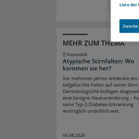
Liste der
Zwecke
MEHR ZUM THEMA
Kasuistik
Atypische Stirnfalten: Wo
kommen sie her?
Vor mehreren Jahren entdeckte ein 
tiefgefurchte Falten auf seiner Stirn.
Dermatologische Kollegen diagnosti
eine benigne Hautveränderung – für
seine Typ-2-Diabetes-Erkrankung
womöglich ursächlich war.
04.08.2026