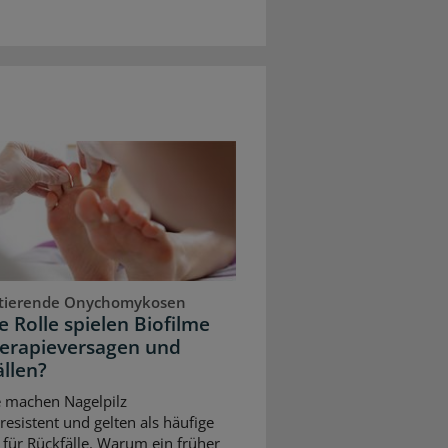
stierende Onychomykosen
 Rolle spielen Biofilme
herapieversagen und
llen?
e machen Nagelpilz
resistent und gelten als häufige
für Rückfälle. Warum ein früher