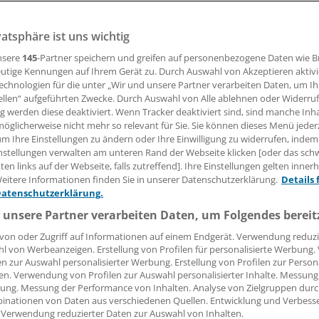
. November findet in Wiesbaden und am 27. und 28. Novemb
Update statt.
vatsphäre ist uns wichtig
nsere
145
-Partner speichern und greifen auf personenbezogene Daten wie 
utige Kennungen auf Ihrem Gerät zu. Durch Auswahl von Akzeptieren aktivi
 Leserin, lieber Leser,
echnologien für die unter „Wir und unsere Partner verarbeiten Daten, um I
ellen“ aufgeführten Zwecke. Durch Auswahl von Alle ablehnen oder Widerruf
tändigen Beitrag können Sie lesen, sobald Sie sich eingelogg
ng werden diese deaktiviert. Wenn Tracker deaktiviert sind, sind manche Inh
öglicherweise nicht mehr so relevant für Sie. Sie können dieses Menü jeder
Jetzt anmelden »
Kostenlos registriere
um Ihre Einstellungen zu ändern oder Ihre Einwilligung zu widerrufen, indem
nstellungen verwalten am unteren Rand der Webseite klicken [oder das sc
en links auf der Webseite, falls zutreffend]. Ihre Einstellungen gelten inner
 vergessen?
eitere Informationen finden Sie in unserer Datenschutzerklärung.
Details 
es Problem beim Login?
Datenschutzerklärung.
dung ist mit wenigen Klicks erledigt und kostenlos.
 unsere Partner verarbeiten Daten, um Folgendes bereit
teile des kostenlosen Login:
von oder Zugriff auf Informationen auf einem Endgerät. Verwendung reduzi
l von Werbeanzeigen. Erstellung von Profilen für personalisierte Werbung
r
Analysen, Hintergründe und Infografiken
en zur Auswahl personalisierter Werbung. Erstellung von Profilen zur Person
usive
Interviews und Praxis-Tipps
en. Verwendung von Profilen zur Auswahl personalisierter Inhalte. Messung
ung. Messung der Performance von Inhalten. Analyse von Zielgruppen durch
iff auf alle
medizinischen Berichte und Kommentare
inationen von Daten aus verschiedenen Quellen. Entwicklung und Verbess
 Verwendung reduzierter Daten zur Auswahl von Inhalten.