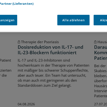
Voraussetzungen für den Zugang
 Partner (Lieferanten)
 anzeigen
Alle ablehnen
Akz
Therapie der Psoriasis
Hausä
Dosisreduktion von IL-17- und
Darauf
IL-23-Blockern funktioniert
Kommu
Patie
Patient
IL-17 und IL-23-Inhibitoren sind
hochwirksam in der Therapie von Patienten
Bei der
zierten
mit mäßiger bis schwerer Schuppenflechte,
Skabies 
 die
aber auch teuer. Ein Team hat untersucht,
bleiben
ob man auch mit geringeren als den
überfor
Standarddosen zum Ziel gelangt.
Hausär
Intervi
Patient
04.08.2026
27.07.2