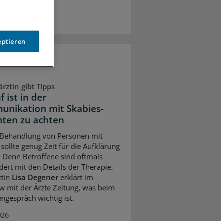
eptieren
rztin gibt Tipps
 ist in der
nikation mit Skabies-
nten zu achten
 Behandlung von Personen mit
sollte genug Zeit für die Aufklärung
. Denn Betroffene sind oftmals
dert mit den Details der Therapie.
ztin
Lisa Degener
erklärt im
ew mit der Ärzte Zeitung, was beim
engespräch wichtig ist.
026