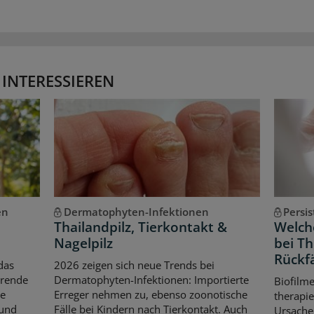
 INTERESSIEREN
en
Dermatophyten-Infektionen
Persi
Thailandpilz, Tierkontakt &
Welche
Nagelpilz
bei T
Rückfä
das
2026 zeigen sich neue Trends bei
erende
Dermatophyten-Infektionen: Importierte
Biofilm
le
Erreger nehmen zu, ebenso zoonotische
therapie
 und
Fälle bei Kindern nach Tierkontakt. Auch
Ursache 