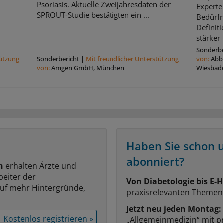
Psoriasis. Aktuelle Zweijahresdaten der
Experte
SPROUT-Studie bestätigten ein ...
Bedürfn
Definit
stärker 
Sonderbe
tützung
Sonderbericht
|
Mit freundlicher Unterstützung
von:
Abb
von:
Amgen GmbH, München
Wiesbad
Haben Sie schon 
abonniert?
n
erhalten Ärzte und
beiter der
Von Diabetologie bis E-H
auf mehr Hintergründe,
praxisrelevanten Themen
Jetzt neu jeden Montag:
Kostenlos registrieren »
„Allgemeinmedizin“ mit p