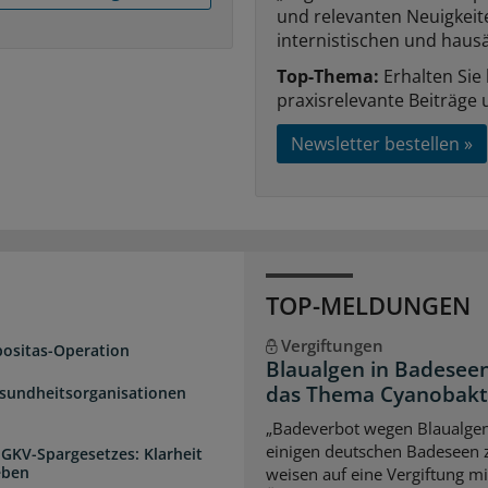
und relevanten Neuigkei
internistischen und hausä
Top-Thema:
Erhalten Sie
praxisrelevante Beiträge 
Newsletter bestellen »
TOP-MELDUNGEN
Vergiftungen
positas-Operation
Blaualgen in Badeseen
das Thema Cyanobakter
esundheitsorganisationen
„Badeverbot wegen Blaualgen
einigen deutschen Badeseen
 GKV-Spargesetzes: Klarheit
eben
weisen auf eine Vergiftung m