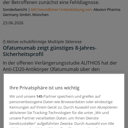
der Betroffenen zunächst eine Fehldiagnose.
Sonderbericht
|
Mit freundlicher Unterstützung von:
Alexion Pharma
Germany GmbH, München
23.06.2026
Aktive schubförmige Multiple Sklerose
Ofatumumab zeigt günstiges 8-Jahres-
Sicherheitsprofil
In der offenen Verlängerungsstudie ALITHIOS hat der
Anti-CD20-Antikörper Ofatumumab über den
Beobachtungszeitraum von bis zu sieben Jahren eine
anhaltende Wirksamkeit und ein günstiges Nutzen-
Ihre Privatsphäre ist uns wichtig
Risiko-Profil gezeigt – sowohl bei kürzlich
diagnostizierten, therapienaiven Patientinnen und
Wir und unsere
145
-Partner speichern und greifen auf
Patienten mit aktiver schubförmiger Multipler Sklerose
personenbezogene Daten wie Browserdaten oder eindeutige
(RMS) als auch in der Gesamtpopulation.
Kennungen auf Ihrem Gerät zu. Durch Auswahl von Akzeptieren
aktivieren Sie Tracking-Technologien für die unter „Wir und
Sonderbericht
|
Mit freundlicher Unterstützung von:
Novartis Pharma
unsere Partner verarbeiten Daten, um Ihnen Dienste
GmbH, Nürnberg
bereitzustellen“ aufgeführten Zwecke. Durch Auswahl von Alle
17.06.2026