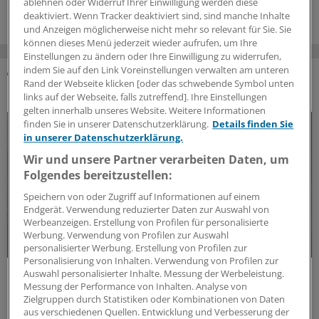
ablehnen oder Widerruf Ihrer Einwilligung werden diese
deaktiviert. Wenn Tracker deaktiviert sind, sind manche Inhalte
und Anzeigen möglicherweise nicht mehr so relevant für Sie. Sie
können dieses Menü jederzeit wieder aufrufen, um Ihre
Einstellungen zu ändern oder Ihre Einwilligung zu widerrufen,
indem Sie auf den Link Voreinstellungen verwalten am unteren
Rand der Webseite klicken [oder das schwebende Symbol unten
DAS KÖNNTE SIE AUCH INTERESSIEREN
links auf der Webseite, falls zutreffend]. Ihre Einstellungen
gelten innerhalb unseres Website. Weitere Informationen
finden Sie in unserer Datenschutzerklärung.
Details finden Sie
in unserer Datenschutzerklärung.
Wir und unsere Partner verarbeiten Daten, um
Folgendes bereitzustellen:
Speichern von oder Zugriff auf Informationen auf einem
Endgerät. Verwendung reduzierter Daten zur Auswahl von
Werbeanzeigen. Erstellung von Profilen für personalisierte
Werbung. Verwendung von Profilen zur Auswahl
personalisierter Werbung. Erstellung von Profilen zur
Personalisierung von Inhalten. Verwendung von Profilen zur
Update MS
Auswahl personalisierter Inhalte. Messung der Werbeleistung.
Update Multiple Sklerose: Aktuelle
Messung der Performance von Inhalten. Analyse von
Zielgruppen durch Statistiken oder Kombinationen von Daten
Erkenntnisse und Entwicklungen
aus verschiedenen Quellen. Entwicklung und Verbesserung der