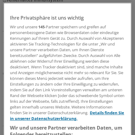
So unterscheiden sich primäre und sekundäre
Immundefekte
Ihre Privatsphäre ist uns wichtig
Bei einem Immundefekt ist das Immunsystem
Wir und unsere
145
-Partner speichern und greifen auf
geschwächt oder in seiner Funktionsweise gestört. Wie
personenbezogene Daten wie Browserdaten oder eindeutige
unterscheiden sich die primäre und die sekundäre Form
Kennungen auf Ihrem Gerät zu. Durch Auswahl von Akzeptieren
– und welche Differenzialdiagnosen gibt es?
aktivieren Sie Tracking-Technologien für die unter „Wir und
unsere Partner verarbeiten Daten, um Ihnen Dienste
17.07.2026
bereitzustellen“ aufgeführten Zwecke. Durch Auswahl von Alle
ablehnen oder Widerruf Ihrer Einwilligung werden diese
deaktiviert. Wenn Tracker deaktiviert sind, sind manche Inhalte
Möglicher Ansatz für Screening
und Anzeigen möglicherweise nicht mehr so relevant für Sie. Sie
Schützt IgE im Serum vor einer CLL?
können dieses Menü jederzeit wieder aufrufen, um Ihre
Einstellungen zu ändern oder Ihre Einwilligung zu widerrufen,
Über eine Assoziation zwischen einem niedrigen IgE-
indem Sie auf den Link Voreinstellungen verwalten am unteren
Spiegel und einem erhöhten Risiko für eine chronische
Rand der Webseite klicken [oder das schwebende Symbol unten
leukämische Leukämie (CLL) wurde schon länger
links auf der Webseite, falls zutreffend]. Ihre Einstellungen
gelten innerhalb unseres Website. Weitere Informationen
spekuliert. Nun stützt eine größere Studie die These
finden Sie in unserer Datenschutzerklärung.
Details finden Sie
deutlich.
in unserer Datenschutzerklärung.
08.07.2026
Wir und unsere Partner verarbeiten Daten, um
Folgendes bereitzustellen: