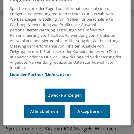
Speichern von oder Zugriff auf Informationen auf einem
Endgerät. Verwendung reduzierter Daten zur Auswahl von
Werbeanzeigen. Erstellung von Profilen für personalisierte
Werbung. Verwendung von Profilen zur Auswahl
DAS KÖNNTE SIE AUCH INTERESSIEREN
personalisierter Werbung. Erstellung von Profilen zur
Personalisierung von Inhalten. Verwendung von Profilen zur
Auswahl personalisierter Inhalte. Messung der Werbeleistung.
Messung der Performance von Inhalten. Analyse von
Zielgruppen durch Statistiken oder Kombinationen von Daten
aus verschiedenen Quellen. Entwicklung und Verbesserung der
Angebote. Verwendung reduzierter Daten zur Auswahl von
Inhalten.
Liste der Partner (Lieferanten)
Zwecke anzeigen
Fatal verkannt
Alle ablehnen
Akzeptieren
Vitamin-B12-Mangel frühzeitig behandeln!
Müdigkeit und Erschöpfung sind meist die ersten
Symptome eines Vitamin-B12-Mangels. Wird nicht