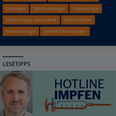
Onkologie
Ophthalmologie
Pneumologie
PolitKompass Gesundheit
Rechtssplitter
Rheumatologie
Seltene Erkrankungen
LESETIPPS