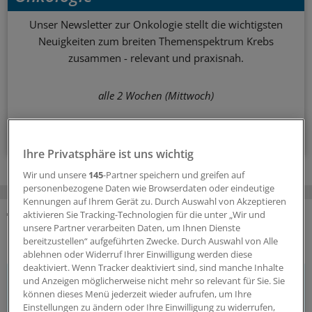
Unser Newsletter zur Onkologie stellt die wichtigsten
Neuigkeiten zum breiten Themenspektrum Krebs
zusammen - relevant und praxisnah.
alle 2 Wochen (Mittwoch)
Zum Abonnieren bitte anmelden
Ihre Privatsphäre ist uns wichtig
Wir und unsere
145
-Partner speichern und greifen auf
personenbezogene Daten wie Browserdaten oder eindeutige
Kennungen auf Ihrem Gerät zu. Durch Auswahl von Akzeptieren
aktivieren Sie Tracking-Technologien für die unter „Wir und
unsere Partner verarbeiten Daten, um Ihnen Dienste
KOMMENTARE
bereitzustellen“ aufgeführten Zwecke. Durch Auswahl von Alle
ablehnen oder Widerruf Ihrer Einwilligung werden diese
deaktiviert. Wenn Tracker deaktiviert sind, sind manche Inhalte
Sie müssen angemeldet sein, um einen Kommentar
und Anzeigen möglicherweise nicht mehr so relevant für Sie. Sie
können dieses Menü jederzeit wieder aufrufen, um Ihre
verfassen zu können.
Einstellungen zu ändern oder Ihre Einwilligung zu widerrufen,