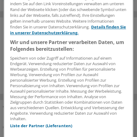
indem Sie auf den Link Voreinstellungen verwalten am unteren
Rand der Webseite klicken [oder das schwebende Symbol unten
links auf der Webseite, falls zutreffend]. Ihre Einstellungen
gelten innerhalb unseres Website. Weitere Informationen
finden Sie in unserer Datenschutzerklärung.
Details finden Sie
in unserer Datenschutzerklärung.
Wir und unsere Partner verarbeiten Daten, um
Folgendes bereitzustellen:
Speichern von oder Zugriff auf Informationen auf einem
Endgerät. Verwendung reduzierter Daten zur Auswahl von
Werbeanzeigen. Erstellung von Profilen für personalisierte
Werbung. Verwendung von Profilen zur Auswahl
personalisierter Werbung. Erstellung von Profilen zur
Personalisierung von Inhalten. Verwendung von Profilen zur
Auswahl personalisierter Inhalte. Messung der Werbeleistung.
Messung der Performance von Inhalten. Analyse von
Zielgruppen durch Statistiken oder Kombinationen von Daten
aus verschiedenen Quellen. Entwicklung und Verbesserung der
SONDERBERICHTE ZUM THEMA
Angebote. Verwendung reduzierter Daten zur Auswahl von
Inhalten.
Liste der Partner (Lieferanten)
BCMA-gerichtete CAR-T-Zelltherapie rückt nach vorn
Cilta-cel setzt Standards im ersten Rezidiv