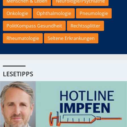
Menschen & Leben
Neurologie/Psychiatrie
Onkologie
Ophthalmologie
Pneumologie
PolitKompass Gesundheit
Rechtssplitter
Rheumatologie
Seltene Erkrankungen
LESETIPPS