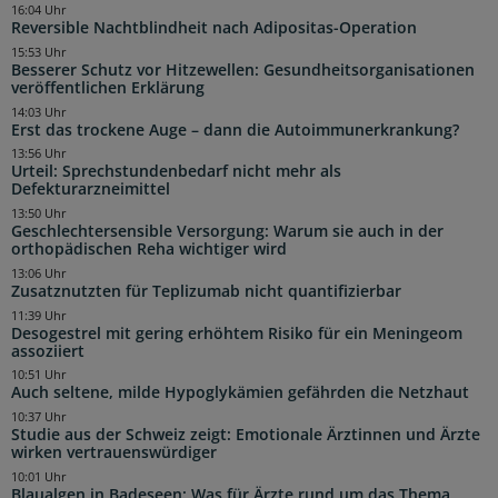
16:04 Uhr
Reversible Nachtblindheit nach Adipositas-Operation
15:53 Uhr
Besserer Schutz vor Hitzewellen: Gesundheitsorganisationen
veröffentlichen Erklärung
14:03 Uhr
Erst das trockene Auge – dann die Autoimmunerkrankung?
13:56 Uhr
Urteil: Sprechstundenbedarf nicht mehr als
Defekturarzneimittel
13:50 Uhr
Geschlechtersensible Versorgung: Warum sie auch in der
orthopädischen Reha wichtiger wird
13:06 Uhr
Zusatznutzten für Teplizumab nicht quantifizierbar
11:39 Uhr
Desogestrel mit gering erhöhtem Risiko für ein Meningeom
assoziiert
10:51 Uhr
Auch seltene, milde Hypoglykämien gefährden die Netzhaut
10:37 Uhr
Studie aus der Schweiz zeigt: Emotionale Ärztinnen und Ärzte
wirken vertrauenswürdiger
10:01 Uhr
Blaualgen in Badeseen: Was für Ärzte rund um das Thema