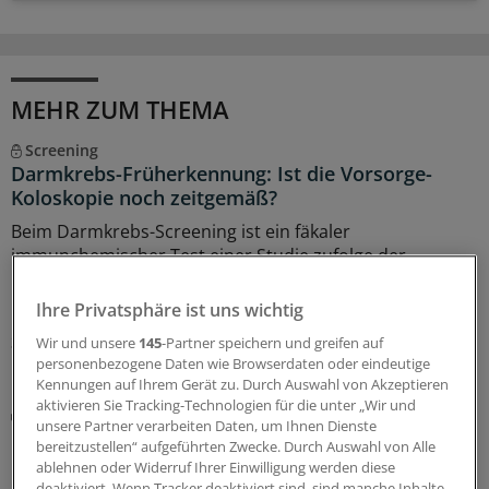
MEHR ZUM THEMA
Screening
Darmkrebs-Früherkennung: Ist die Vorsorge-
Koloskopie noch zeitgemäß?
Beim Darmkrebs-Screening ist ein fäkaler
immunchemischer Test einer Studie zufolge der
Koloskopie nicht unterlegen. Doch ausgedient hat die
Darmspiegelung deshalb noch lange nicht.
Ihre Privatsphäre ist uns wichtig
30.07.2026
Wir und unsere
145
-Partner speichern und greifen auf
personenbezogene Daten wie Browserdaten oder eindeutige
Kennungen auf Ihrem Gerät zu. Durch Auswahl von Akzeptieren
aktivieren Sie Tracking-Technologien für die unter „Wir und
Ergebnisse einer Vergleichsstudie
unsere Partner verarbeiten Daten, um Ihnen Dienste
CT-Kolonografie oder FIT: Welches Verfahren
bereitzustellen“ aufgeführten Zwecke. Durch Auswahl von Alle
Darmkrebs früher aufspürt
ablehnen oder Widerruf Ihrer Einwilligung werden diese
deaktiviert. Wenn Tracker deaktiviert sind, sind manche Inhalte