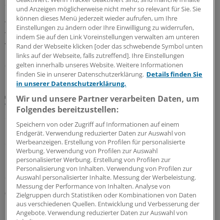
Sollte beim Darmkrebs-Screening auf die CT-
und Anzeigen möglicherweise nicht mehr so relevant für Sie. Sie
Kolonografie oder auf den fäkalen immunochemischen
können dieses Menü jederzeit wieder aufrufen, um Ihre
Test auf okkultes Blut gesetzt werden? Ein italienisches
Einstellungen zu ändern oder Ihre Einwilligung zu widerrufen,
Team hat die diagnostischen Fähigkeiten der beiden
indem Sie auf den Link Voreinstellungen verwalten am unteren
Verfahren verglichen.
Rand der Webseite klicken [oder das schwebende Symbol unten
links auf der Webseite, falls zutreffend]. Ihre Einstellungen
28.07.2026
gelten innerhalb unseres Website. Weitere Informationen
finden Sie in unserer Datenschutzerklärung.
Details finden Sie
in unserer Datenschutzerklärung.
Daten nach 23 Jahren Follow-up
Wir und unsere Partner verarbeiten Daten, um
Wie wirksam ist eine Darmkrebsvorsorge mittels
Folgendes bereitzustellen:
einmaliger Sigmoidoskopie?
Speichern von oder Zugriff auf Informationen auf einem
Ein Screeningprogramm, für das Personen zu einer
Endgerät. Verwendung reduzierter Daten zur Auswahl von
Werbeanzeigen. Erstellung von Profilen für personalisierte
einmaligen Sigmoidoskopie eingeladen werden, kann die
Werbung. Verwendung von Profilen zur Auswahl
Darmkrebsinzidenz senken. Dafür sprechen
personalisierter Werbung. Erstellung von Profilen zur
Langzeitdaten aus Norwegen. Was bedeutet das für das
Personalisierung von Inhalten. Verwendung von Profilen zur
Screening hierzulande?
Auswahl personalisierter Inhalte. Messung der Werbeleistung.
Messung der Performance von Inhalten. Analyse von
08.07.2026
Zielgruppen durch Statistiken oder Kombinationen von Daten
aus verschiedenen Quellen. Entwicklung und Verbesserung der
Angebote. Verwendung reduzierter Daten zur Auswahl von