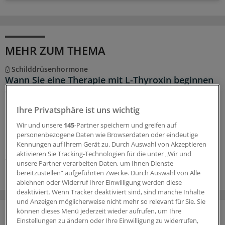
MEHR ZUM THEMA
Schilddrüsenhormone
Wann Sie eine Therapie mit L-Thyroxin beginnen
– und wann überdenken sollten
L-Thyroxin ist eines der am häufigsten verordneten
Ihre Privatsphäre ist uns wichtig
Medikamente – nicht immer zu Recht. Wann eine
Wir und unsere
145
-Partner speichern und greifen auf
Behandlung mit Schilddrüsenhormonen indiziert ist,
personenbezogene Daten wie Browserdaten oder eindeutige
und in welchen Fällen eben nicht.
Kennungen auf Ihrem Gerät zu. Durch Auswahl von Akzeptieren
aktivieren Sie Tracking-Technologien für die unter „Wir und
30.07.2026
unsere Partner verarbeiten Daten, um Ihnen Dienste
bereitzustellen“ aufgeführten Zwecke. Durch Auswahl von Alle
ablehnen oder Widerruf Ihrer Einwilligung werden diese
deaktiviert. Wenn Tracker deaktiviert sind, sind manche Inhalte
und Anzeigen möglicherweise nicht mehr so relevant für Sie. Sie
können dieses Menü jederzeit wieder aufrufen, um Ihre
Einstellungen zu ändern oder Ihre Einwilligung zu widerrufen,