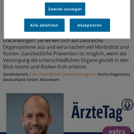
Zwecke anzeigen
Biomarker gegen Diabetes-Folgen
Alle ablehnen
Akzeptieren
Typ-2-Diabetes und Adipositas sind keine isolierten
Erkrankungen: Sie wirken sich auf zahlreiche
Organsysteme aus und verursachen viel Morbidität und
Kosten. Ganzheitliche Prävention ist möglich, wenn die
Versorgung die unterschiedlichen Organe gezielt in den
Blick nimmt und Risiken früh erkennt.
Sonderbericht
|
Mit freundlicher Unterstützung von:
Roche Diagnostics
Deutschland GmbH, Mannheim