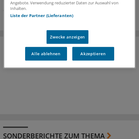
Angebote. Verwendung reduzierter Daten zur Auswahl von
Inhalten.
08.07.2026
Liste der Partner (Lieferanten)
Zwecke anzeigen
Alle ablehnen
Akzeptieren
SONDERBERICHTE ZUM THEMA