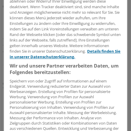
ablehnen oder Widerruf Ihrer Einwilligung werden diese
Ergebnisse einer Vergleichsstudie
deaktiviert. Wenn Tracker deaktiviert sind, sind manche Inhalte
CT-Kolonografie oder FIT: Welches Verfahren
und Anzeigen möglicherweise nicht mehr so relevant für Sie. Sie
Darmkrebs früher aufspürt
können dieses Menü jederzeit wieder aufrufen, um Ihre
Einstellungen zu ändern oder Ihre Einwilligung zu widerrufen,
Sollte beim Darmkrebs-Screening auf die CT-
indem Sie auf den Link Voreinstellungen verwalten am unteren
Kolonografie oder auf den fäkalen immunochemischen
Rand der Webseite klicken [oder das schwebende Symbol unten
Test auf okkultes Blut gesetzt werden? Ein italienisches
links auf der Webseite, falls zutreffend]. Ihre Einstellungen
gelten innerhalb unseres Website. Weitere Informationen
Team hat die diagnostischen Fähigkeiten der beiden
finden Sie in unserer Datenschutzerklärung.
Details finden Sie
Verfahren verglichen.
in unserer Datenschutzerklärung.
28.07.2026
Wir und unsere Partner verarbeiten Daten, um
Folgendes bereitzustellen:
Speichern von oder Zugriff auf Informationen auf einem
Daten nach 23 Jahren Follow-up
Endgerät. Verwendung reduzierter Daten zur Auswahl von
Wie wirksam ist eine Darmkrebsvorsorge mittels
Werbeanzeigen. Erstellung von Profilen für personalisierte
einmaliger Sigmoidoskopie?
Werbung. Verwendung von Profilen zur Auswahl
personalisierter Werbung. Erstellung von Profilen zur
Ein Screeningprogramm, für das Personen zu einer
Personalisierung von Inhalten. Verwendung von Profilen zur
einmaligen Sigmoidoskopie eingeladen werden, kann die
Auswahl personalisierter Inhalte. Messung der Werbeleistung.
Darmkrebsinzidenz senken. Dafür sprechen
Messung der Performance von Inhalten. Analyse von
Zielgruppen durch Statistiken oder Kombinationen von Daten
Langzeitdaten aus Norwegen. Was bedeutet das für das
aus verschiedenen Quellen. Entwicklung und Verbesserung der
Screening hierzulande?