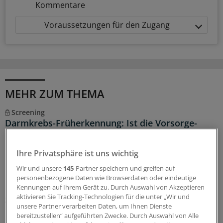
Kommentare
Voraussetzungen für den Zugang
MEHR ZUM THEMA
Screening
Darmkrebs-Früherkennung: Ist die Vorsorge-
Koloskopie noch zeitgemäß?
Beim Darmkrebs-Screening ist ein fäkaler
Ihre Privatsphäre ist uns wichtig
immunchemischer Test einer Studie zufolge der
Wir und unsere
145
-Partner speichern und greifen auf
Koloskopie nicht unterlegen. Doch ausgedient hat die
personenbezogene Daten wie Browserdaten oder eindeutige
Darmspiegelung deshalb noch lange nicht.
Kennungen auf Ihrem Gerät zu. Durch Auswahl von Akzeptieren
aktivieren Sie Tracking-Technologien für die unter „Wir und
30.07.2026
unsere Partner verarbeiten Daten, um Ihnen Dienste
bereitzustellen“ aufgeführten Zwecke. Durch Auswahl von Alle