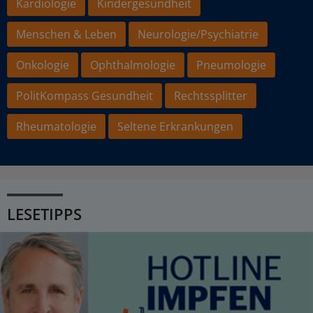
Kardiologie
Kindergesundheit
Menschen & Leben
Neurologie/Psychiatrie
Onkologie
Ophthalmologie
Pneumologie
PolitKompass Gesundheit
Rechtssplitter
Rheumatologie
Seltene Erkrankungen
LESETIPPS