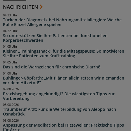
NACHRICHTEN
04:33 Uhr
Tücken der Diagnostik bei Nahrungsmittelallergien: Welche
Rolle Einzel-Allergene spielen
04:22 Uhr
So unterstützen Sie Ihre Patienten bei funktionellen
Körperbeschwerden
04:05 Uhr
Kleiner „Trainingssnack“ für die Mittagspause: So motivieren
Sie Ihre Patienten zum Krafttraining
04:05 Uhr
Das sind die Warnzeichen für chronische Diarrhö
04:00 Uhr
Buhlinger-Göpfarth: „Mit Plänen allein retten wir niemanden
vor dem Hitzetod!“
09.08.2026
Praxisbegehung angekündigt? Die wichtigsten Tipps zur
Vorbereitung
08.08.2026
Traumberuf Arzt: Für die Weiterbildung von Aleppo nach
Osnabrück
08.08.2026
Anpassung der Medikation bei Hitzewellen: Praktische Tipps
für Ärzte