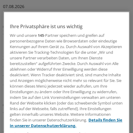
07.08.2026
Diabetes mellitus
Ihre Privatsphäre ist uns wichtig
Zusatznutzten für Teplizumab nicht
Wir und unsere
145
-Partner speichern und greifen auf
quantifizierbar
personenbezogene Daten wie Browserdaten oder eindeutige
Kennungen auf Ihrem Gerät zu. Durch Auswahl von Akzeptieren
Keinen Anhaltspunkt für einen quantifizierbaren
aktivieren Sie Tracking-Technologien für die unter „Wir und
Zusatznutzen des neu zugelassenen Antidiabetikums
unsere Partner verarbeiten Daten, um Ihnen Dienste
Teplizumab hat der Gemeinsame Bundesausschuss
bereitzustellen“ aufgeführten Zwecke. Durch Auswahl von Alle
festgestellt. Für die Bewertung war beobachtendes
ablehnen oder Widerruf Ihrer Einwilligung werden diese
Abwarten vorgegeben worden.
deaktiviert. Wenn Tracker deaktiviert sind, sind manche Inhalte
und Anzeigen möglicherweise nicht mehr so relevant für Sie. Sie
06.08.2026
können dieses Menü jederzeit wieder aufrufen, um Ihre
Einstellungen zu ändern oder Ihre Einwilligung zu widerrufen,
indem Sie auf den Link Voreinstellungen verwalten am unteren
Rand der Webseite klicken [oder das schwebende Symbol unten
Diabetische Retinopathie
links auf der Webseite, falls zutreffend]. Ihre Einstellungen
Auch seltene, milde Hypoglykämien gefährden
gelten innerhalb unseres Website. Weitere Informationen
die Netzhaut
finden Sie in unserer Datenschutzerklärung.
Details finden Sie
in unserer Datenschutzerklärung.
Eine gute Blutzuckerkontrolle senkt bei Menschen mit