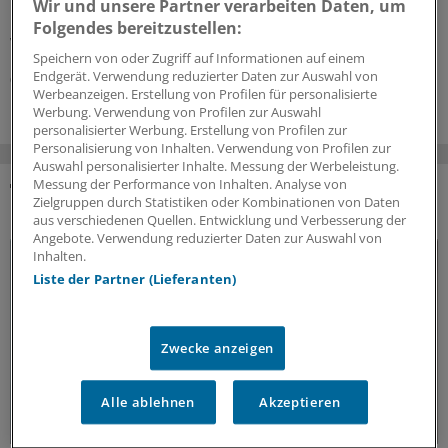
Typ-2-Diabetes das Risiko für eine diabetische
Wir und unsere Partner verarbeiten Daten, um
Retinopathie. Dabei zählt mehr als der HbA
-Wert.
Folgendes bereitzustellen:
1c
Wichtig ist auch, Unterzuckerungen zu vermeiden.
Speichern von oder Zugriff auf Informationen auf einem
Endgerät. Verwendung reduzierter Daten zur Auswahl von
06.08.2026
Werbeanzeigen. Erstellung von Profilen für personalisierte
Werbung. Verwendung von Profilen zur Auswahl
personalisierter Werbung. Erstellung von Profilen zur
Personalisierung von Inhalten. Verwendung von Profilen zur
Auswahl personalisierter Inhalte. Messung der Werbeleistung.
Messung der Performance von Inhalten. Analyse von
Zielgruppen durch Statistiken oder Kombinationen von Daten
DAS KÖNNTE SIE AUCH INTERESSIEREN
aus verschiedenen Quellen. Entwicklung und Verbesserung der
Angebote. Verwendung reduzierter Daten zur Auswahl von
Inhalten.
Liste der Partner (Lieferanten)
Zwecke anzeigen
Alle ablehnen
Akzeptieren