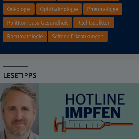
Onkologie
Ophthalmologie
Pneumologie
PolitKompass Gesundheit
Rechtssplitter
Rheumatologie
Seltene Erkrankungen
LESETIPPS