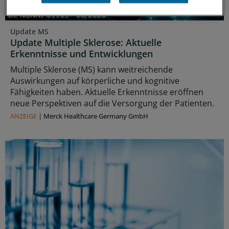
Update MS
Update Multiple Sklerose: Aktuelle
Erkenntnisse und Entwicklungen
Multiple Sklerose (MS) kann weitreichende
Auswirkungen auf körperliche und kognitive
Fähigkeiten haben. Aktuelle Erkenntnisse eröffnen
neue Perspektiven auf die Versorgung der Patienten.
ANZEIGE
|
Merck Healthcare Germany GmbH