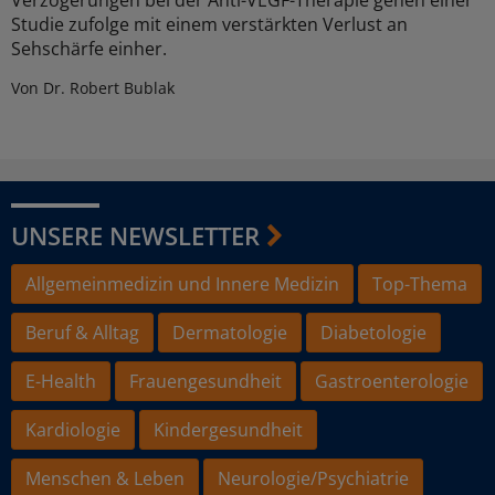
Verzögerungen bei der Anti-VEGF-Therapie gehen einer
Studie zufolge mit einem verstärkten Verlust an
Sehschärfe einher.
Von Dr. Robert Bublak
UNSERE NEWSLETTER
Allgemeinmedizin und Innere Medizin
Top-Thema
Beruf & Alltag
Dermatologie
Diabetologie
E-Health
Frauengesundheit
Gastroenterologie
Kardiologie
Kindergesundheit
Menschen & Leben
Neurologie/Psychiatrie