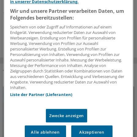
Ein Patient kommt mit Bewusstseinsstörungen in Ihre
in unserer Datenschutzerklärung.
Praxis: Was aus neurologischer Sicht abzuklären ist,
Wir und unsere Partner verarbeiten Daten, um
fasst ein Notfallmediziner zusammen – und erinnert an
Folgendes bereitzustellen:
den zweithäufigsten neurologischen Notfall nach dem
Schlaganfall.
Speichern von oder Zugriff auf Informationen auf einem
Endgerät. Verwendung reduzierter Daten zur Auswahl von
12.06.2026
Werbeanzeigen. Erstellung von Profilen für personalisierte
Werbung. Verwendung von Profilen zur Auswahl
personalisierter Werbung. Erstellung von Profilen zur
Personalisierung von Inhalten. Verwendung von Profilen zur
Auswahl personalisierter Inhalte. Messung der Werbeleistung.
Messung der Performance von Inhalten. Analyse von
Zielgruppen durch Statistiken oder Kombinationen von Daten
aus verschiedenen Quellen. Entwicklung und Verbesserung der
DAS KÖNNTE SIE AUCH INTERESSIEREN
Angebote. Verwendung reduzierter Daten zur Auswahl von
Inhalten.
Liste der Partner (Lieferanten)
Zwecke anzeigen
Alle ablehnen
Akzeptieren