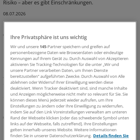
Risiko – aber es gibt Einschränkungen.
08.07.2026
Akuter ischämischer Insult oder TIA
Ihre Privatsphäre ist uns wichtig
Schützt GLP-1-Rezeptoragonist vor frühen
Wir und unsere
145
-Partner speichern und greifen auf
Schlaganfall-Rezidiven?
personenbezogene Daten wie Browserdaten oder eindeutige
Das hohe Rezidivrisiko von Typ-2-Diabetes-Patienten mit
Kennungen auf Ihrem Gerät zu. Durch Auswahl von Akzeptieren
leichtem ischämischem Schlaganfall oder TIA kann laut
aktivieren Sie Tracking-Technologien für die unter „Wir und
unsere Partner verarbeiten Daten, um Ihnen Dienste
einer randomisierten Studie durch Liraglutid gesenkt
bereitzustellen“ aufgeführten Zwecke. Durch Auswahl von Alle
werden. Veränderungen in der Sekundärprävention sind
ablehnen oder Widerruf Ihrer Einwilligung werden diese
trotzdem erst einmal nicht zu erwarten.
deaktiviert. Wenn Tracker deaktiviert sind, sind manche Inhalte
und Anzeigen möglicherweise nicht mehr so relevant für Sie. Sie
29.06.2026
können dieses Menü jederzeit wieder aufrufen, um Ihre
Einstellungen zu ändern oder Ihre Einwilligung zu widerrufen,
indem Sie auf den Link Voreinstellungen verwalten am unteren
Neurologischer Notfall
Rand der Webseite klicken [oder das schwebende Symbol unten
Bewusstseinsstörungen: Was sind die ersten
links auf der Webseite, falls zutreffend]. Ihre Einstellungen
Schritte zur richtigen Diagnose?
gelten innerhalb unseres Website. Weitere Informationen
finden Sie in unserer Datenschutzerklärung.
Details finden Sie