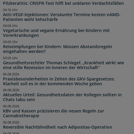
Pilzkeratitis: CRISPR-Test hilft bei unklaren Verdachtsfällen
04:16 Uhr
Anti-VEGF-Injektionen: Versäumte Termine kosten nAMD-
Patienten wohl Sehschärfe
04:04 Uhr
Vegetarische und vegane Ernährung bei Kindern mit
Vorerkrankungen
04:00 Uhr
Reiseimpfungen bei Kindern: Müssen Abstandsregeln
eingehalten werden?
03:05 Uhr
Gesundheitsrechtler Thomas Schlegel: „Krankheit wirkt wie
eine stille Rezession im Inneren der Wirtschaft“
06.08.2026
Praxisbesonderheiten in Zeiten des GKV-Spargesetzes:
Klarheit soll es in der kommenden Woche geben
06.08.2026
Aktuelles Urteil: Gesundheitsdaten der Kollegen sollten in
Chats tabu sein
06.08.2026
KBV und Kassen präzisieren die neuen Regeln zur
Cannabistherapie
06.08.2026
Reversible Nachtblindheit nach Adipositas-Operation
06.08.2026