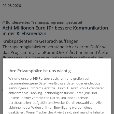
02.08.2026
Bundesweites Trainingsprogramm gestartet
Acht Millionen Euro für bessere Kommunikation
in der Krebsmedizin
Krebspatienten im Gespräch auffangen,
Therapiemöglichkeiten verständlich erklären: Dafür will
das Programm „TrainKommOnko“ Ärztinnen und Ärzte
fit machen. Als Kommunikationstrainer sollen sie ihr
Wissen dann an Kollegen weitergeben.
Ihre Privatsphäre ist uns wichtig
29.07.2026
Wir und unsere
145
-Partner speichern und greifen auf
personenbezogene Daten wie Browserdaten oder eindeutige
Kennungen auf Ihrem Gerät zu. Durch Auswahl von Akzeptieren
Vertragsanpassung
aktivieren Sie Tracking-Technologien für die unter „Wir und
Hausarztzentrierte Versorgung in Bayern: BKK
unsere Partner verarbeiten Daten, um Ihnen Dienste
und Hausärzteverband nehmen Honorar für
bereitzustellen“ aufgeführten Zwecke. Durch Auswahl von Alle
PCM-Einsatz auf
ablehnen oder Widerruf Ihrer Einwilligung werden diese
deaktiviert. Wenn Tracker deaktiviert sind, sind manche Inhalte