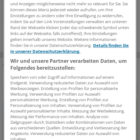
Auch in den HZV-Verträgen mit dem bayerischen BKK-
und Anzeigen möglicherweise nicht mehr so relevant für Sie. Sie
Landesverband gibt es jetzt ein Honorar für den Einsatz
können dieses Menü jederzeit wieder aufrufen, um Ihre
von Primary Care Managern. Zusätzlich wurde eine
Einstellungen zu ändern oder Ihre Einwilligung zu widerrufen,
Anhebung der Vergütung vereinbart.
indem Sie auf den Link Voreinstellungen verwalten am unteren
Rand der Webseite klicken [oder das schwebende Symbol unten
23.07.2026
links auf der Webseite, falls zutreffend]. Ihre Einstellungen
gelten innerhalb unseres Website. Weitere Informationen
finden Sie in unserer Datenschutzerklärung.
Details finden Sie
in unserer Datenschutzerklärung.
Wir und unsere Partner verarbeiten Daten, um
Folgendes bereitzustellen:
DAS KÖNNTE SIE AUCH INTERESSIEREN
Speichern von oder Zugriff auf Informationen auf einem
Endgerät. Verwendung reduzierter Daten zur Auswahl von
Werbeanzeigen. Erstellung von Profilen für personalisierte
Werbung. Verwendung von Profilen zur Auswahl
personalisierter Werbung. Erstellung von Profilen zur
Personalisierung von Inhalten. Verwendung von Profilen zur
Auswahl personalisierter Inhalte. Messung der Werbeleistung.
Messung der Performance von Inhalten. Analyse von
Zielgruppen durch Statistiken oder Kombinationen von Daten
aus verschiedenen Quellen. Entwicklung und Verbesserung der
Angebote. Verwendung reduzierter Daten zur Auswahl von
Inhalten.