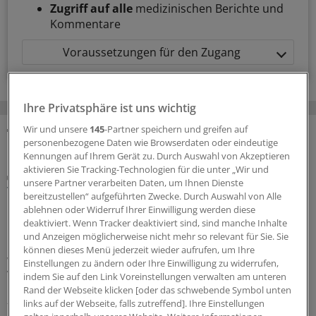
Zugriff auf alle
medizinischen Berichte und
Kommentare
Voraussetzungen für den Zugang
Ihre Privatsphäre ist uns wichtig
Wir und unsere
145
-Partner speichern und greifen auf
personenbezogene Daten wie Browserdaten oder eindeutige
MEHR ZUM THEMA
Kennungen auf Ihrem Gerät zu. Durch Auswahl von Akzeptieren
aktivieren Sie Tracking-Technologien für die unter „Wir und
NeTKoH-Studie in Vorpommern
unsere Partner verarbeiten Daten, um Ihnen Dienste
Telekonsil bei neurologischen Beschwerden hilft
bereitzustellen“ aufgeführten Zwecke. Durch Auswahl von Alle
Patienten und schont die Ressourcen
ablehnen oder Widerruf Ihrer Einwilligung werden diese
deaktiviert. Wenn Tracker deaktiviert sind, sind manche Inhalte
Patienten mit neurologischen Beschwerden kann in
und Anzeigen möglicherweise nicht mehr so relevant für Sie. Sie
Hausarztpraxen per Telekonsil schnell weitergeholfen
können dieses Menü jederzeit wieder aufrufen, um Ihre
werden. Ein Ergebnis eines Innovationsfondsprojektes in
Einstellungen zu ändern oder Ihre Einwilligung zu widerrufen,
Vorpommern überraschte.
indem Sie auf den Link Voreinstellungen verwalten am unteren
Rand der Webseite klicken [oder das schwebende Symbol unten
23.07.2026
links auf der Webseite, falls zutreffend]. Ihre Einstellungen