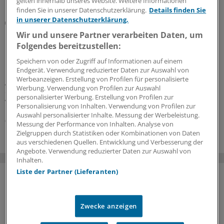
gelten innerhalb unseres Website. Weitere Informationen
finden Sie in unserer Datenschutzerklärung.
Details finden Sie
in unserer Datenschutzerklärung.
Techniker Krankenkasse unterstützt Projekt
Hausbesuche neu gedacht: Auch Laien können als
Wir und unsere Partner verarbeiten Daten, um
DIHVA die Praxen entlasten
Folgendes bereitzustellen:
DIHVA heißt ein neues Projekt, das Hausärzte und MFA
Speichern von oder Zugriff auf Informationen auf einem
in den Praxen entlasten soll. Die Idee: Medizinische Laien
Endgerät. Verwendung reduzierter Daten zur Auswahl von
Werbeanzeigen. Erstellung von Profilen für personalisierte
gehen auf Hausbesuch und untersuchen, angeleitet
Werbung. Verwendung von Profilen zur Auswahl
durch eine KI, die Patienten. In NRW und Mecklenburg-
personalisierter Werbung. Erstellung von Profilen zur
Vorpommern wird schon eifrig getestet.
Personalisierung von Inhalten. Verwendung von Profilen zur
Auswahl personalisierter Inhalte. Messung der Werbeleistung.
02.07.2026
Messung der Performance von Inhalten. Analyse von
Zielgruppen durch Statistiken oder Kombinationen von Daten
aus verschiedenen Quellen. Entwicklung und Verbesserung der
Angebote. Verwendung reduzierter Daten zur Auswahl von
Inhalten.
Liste der Partner (Lieferanten)
Zwecke anzeigen