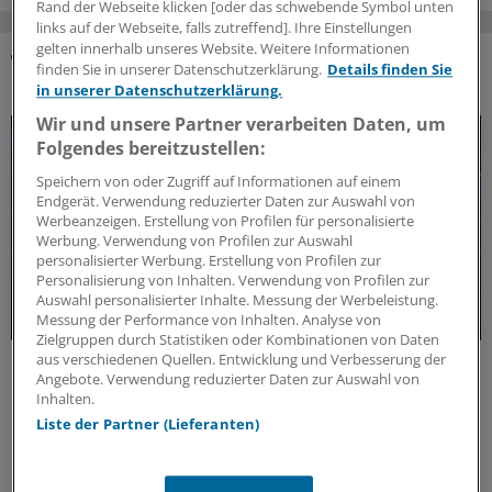
Rand der Webseite klicken [oder das schwebende Symbol unten
links auf der Webseite, falls zutreffend]. Ihre Einstellungen
gelten innerhalb unseres Website. Weitere Informationen
finden Sie in unserer Datenschutzerklärung.
Details finden Sie
DAS KÖNNTE SIE AUCH INTERESSIEREN
in unserer Datenschutzerklärung.
Wir und unsere Partner verarbeiten Daten, um
Folgendes bereitzustellen:
Speichern von oder Zugriff auf Informationen auf einem
Endgerät. Verwendung reduzierter Daten zur Auswahl von
Werbeanzeigen. Erstellung von Profilen für personalisierte
Werbung. Verwendung von Profilen zur Auswahl
personalisierter Werbung. Erstellung von Profilen zur
Personalisierung von Inhalten. Verwendung von Profilen zur
Auswahl personalisierter Inhalte. Messung der Werbeleistung.
Messung der Performance von Inhalten. Analyse von
Zielgruppen durch Statistiken oder Kombinationen von Daten
aus verschiedenen Quellen. Entwicklung und Verbesserung der
Forschungs-Update
Angebote. Verwendung reduzierter Daten zur Auswahl von
Neue Antibiotika-Studie entschlüsselt
Inhalten.
besonderen Wirkmechanismus
Liste der Partner (Lieferanten)
Für die Langzeitprophylaxe von Harnwegsinfektionen
sind geringe Resistenzraten und gute Verträglichkeit