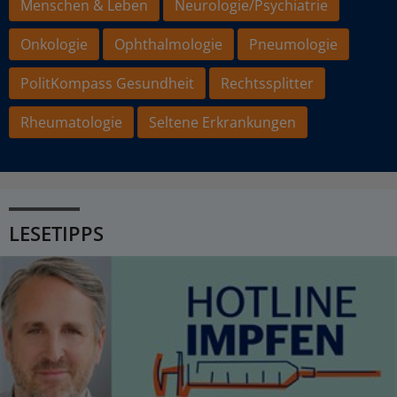
Menschen & Leben
Neurologie/Psychiatrie
Onkologie
Ophthalmologie
Pneumologie
PolitKompass Gesundheit
Rechtssplitter
Rheumatologie
Seltene Erkrankungen
LESETIPPS