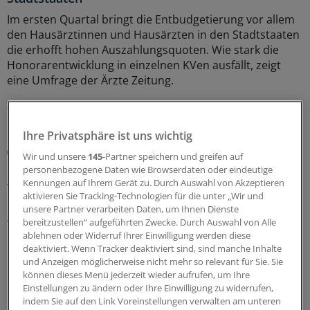
Im ersten Quartal bringt die Entbudgetierung vor allem
den Hausärztinnen und Hausärzten in den Stadtstaaten
die erhofft hohen Auszahlungsquoten. Wie stark die
Honorarentwicklung in einzelnen KVen ausfällt, zeigt
eine Umfrage der Ärzte Zeitung.
22.07.2026
Ihre Privatsphäre ist uns wichtig
Hochwasser
Wir und unsere
145
-Partner speichern und greifen auf
Fünf Jahre nach der Flutkatastrophe im Ahrtal:
personenbezogene Daten wie Browserdaten oder eindeutige
Arztpraxen lassen sich nicht unterkriegen
Kennungen auf Ihrem Gerät zu. Durch Auswahl von Akzeptieren
aktivieren Sie Tracking-Technologien für die unter „Wir und
Im Juli 2021 zerstörte das Hochwasser Kliniken und
unsere Partner verarbeiten Daten, um Ihnen Dienste
Arztpraxen in Nordrhein-Westfalen und Rheinland-Pfalz.
bereitzustellen“ aufgeführten Zwecke. Durch Auswahl von Alle
Die meisten Ärztinnen und Ärzte praktizieren weiter –
ablehnen oder Widerruf Ihrer Einwilligung werden diese
Unterstützung gab es auch von Hilfsorganisationen.
deaktiviert. Wenn Tracker deaktiviert sind, sind manche Inhalte
und Anzeigen möglicherweise nicht mehr so relevant für Sie. Sie
14.07.2026
können dieses Menü jederzeit wieder aufrufen, um Ihre
Einstellungen zu ändern oder Ihre Einwilligung zu widerrufen,
indem Sie auf den Link Voreinstellungen verwalten am unteren