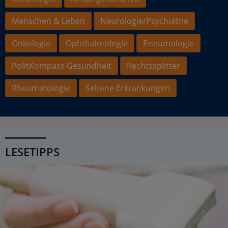
Menschen & Leben
Neurologie/Psychiatrie
Onkologie
Ophthalmologie
Pneumologie
PolitKompass Gesundheit
Rechtssplitter
Rheumatologie
Seltene Erkrankungen
LESETIPPS