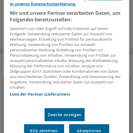
ausgezeichneten QuATRoNetzen. Thomas Schang hat
in unserer Datenschutzerklärung.
das Netz 2003 mitgegründet. Im Interview erklärt er, wie
Netzarbeit den Praxisalltag unterstützt.
Wir und unsere Partner verarbeiten Daten, um
Folgendes bereitzustellen:
Kooperation
|
In Kooperation mit:
AOK-Bundesverband
Speichern von oder Zugriff auf Informationen auf einem
25.06.2026
Endgerät. Verwendung reduzierter Daten zur Auswahl von
Werbeanzeigen. Erstellung von Profilen für personalisierte
Werbung. Verwendung von Profilen zur Auswahl
personalisierter Werbung. Erstellung von Profilen zur
Personalisierung von Inhalten. Verwendung von Profilen zur
Auswahl personalisierter Inhalte. Messung der Werbeleistung.
Messung der Performance von Inhalten. Analyse von
DAS KÖNNTE SIE AUCH INTERESSIEREN
Zielgruppen durch Statistiken oder Kombinationen von Daten
aus verschiedenen Quellen. Entwicklung und Verbesserung der
Angebote. Verwendung reduzierter Daten zur Auswahl von
Inhalten.
Liste der Partner (Lieferanten)
Zwecke anzeigen
Alle ablehnen
Akzeptieren