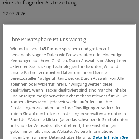
eine Umfrage der Ärzte Zeitung.
22.07.2026
Positive Geschäftszahlen
Ihre Privatsphäre ist uns wichtig
Ärztegenossenschaft Nord überrascht mit hohem
Gewinn
Wir und unsere
145
-Partner speichern und greifen auf
personenbezogene Daten wie Browserdaten oder eindeutige
Die Ärztegenossenschaft Nord macht höhere Gewinne
Kennungen auf Ihrem Gerät zu. Durch Auswahl von Akzeptieren
als geplant. Ausgetretene Mitglieder können nun auf
aktivieren Sie Tracking-Technologien für die unter „Wir und
Auszahlung ihrer Anteile hoffen.
unsere Partner verarbeiten Daten, um Ihnen Dienste
bereitzustellen“ aufgeführten Zwecke. Durch Auswahl von Alle
25.06.2026
ablehnen oder Widerruf Ihrer Einwilligung werden diese
deaktiviert. Wenn Tracker deaktiviert sind, sind manche Inhalte
und Anzeigen möglicherweise nicht mehr so relevant für Sie. Sie
können dieses Menü jederzeit wieder aufrufen, um Ihre
Ausgezeichnetes Netzwerk
Einstellungen zu ändern oder Ihre Einwilligung zu widerrufen,
Ärztenetz Eutin-Malente: Warum
indem Sie auf den Link Voreinstellungen verwalten am unteren
Qualitätsindikatoren für die Zusammenarbeit so
Rand der Webseite klicken [oder das schwebende Symbol unten
wichtig sind
links auf der Webseite, falls zutreffend]. Ihre Einstellungen
gelten innerhalb unseres Website. Weitere Informationen
Das Ärztenetz Eutin-Malente gehört zu den
finden Sie in unserer Datenschutzerklärung.
Details finden Sie