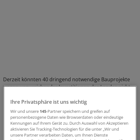
Derzeit könnten 40 dringend notwendige Bauprojekte
wegen unzureichender Investitionen des Landes nicht
umgesetzt werden, kritisiert die NKG. Ein konkreter
Baustart sei nicht absehbar. Der Investitionsstau im
Ihre Privatsphäre ist uns wichtig
Krankenhausbau sei mit 2,2 Milliarden Euro so hoch wie
Wir und unsere
145
-Partner speichern und greifen auf
nie zuvor.
personenbezogene Daten wie Browserdaten oder eindeutige
Kennungen auf Ihrem Gerät zu. Durch Auswahl von Akzeptieren
aktivieren Sie Tracking-Technologien für die unter „Wir und
Laut Landeskrankenhausgesellschaft reichen die
unsere Partner verarbeiten Daten, um Ihnen Dienste
Fördermittel für dieses Jahr lediglich aus, um bereits