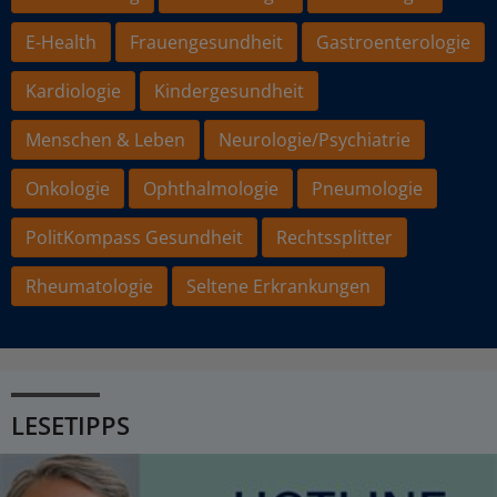
E-Health
Frauengesundheit
Gastroenterologie
Kardiologie
Kindergesundheit
Menschen & Leben
Neurologie/Psychiatrie
Onkologie
Ophthalmologie
Pneumologie
PolitKompass Gesundheit
Rechtssplitter
Rheumatologie
Seltene Erkrankungen
LESETIPPS