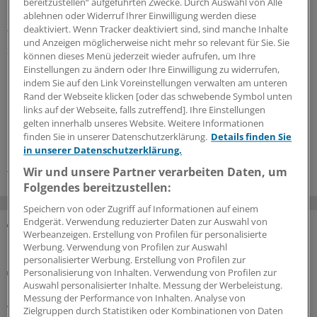
bereitzustellen“ aufgeführten Zwecke. Durch Auswahl von Alle
begonnene Baumaßnahmen fortzuführen. Die
ablehnen oder Widerruf Ihrer Einwilligung werden diese
deaktiviert. Wenn Tracker deaktiviert sind, sind manche Inhalte
fehlenden Investitionen gefährdeten mittelfristig eine
und Anzeigen möglicherweise nicht mehr so relevant für Sie. Sie
stationäre Versorgung auf hohem Niveau, warnt die
können dieses Menü jederzeit wieder aufrufen, um Ihre
NKG.
(chb)
Einstellungen zu ändern oder Ihre Einwilligung zu widerrufen,
indem Sie auf den Link Voreinstellungen verwalten am unteren
Rand der Webseite klicken [oder das schwebende Symbol unten
0
links auf der Webseite, falls zutreffend]. Ihre Einstellungen
gelten innerhalb unseres Website. Weitere Informationen
finden Sie in unserer Datenschutzerklärung.
Details finden Sie
Schlagworte:
in unserer Datenschutzerklärung.
Niedersachsen
Klinik-Management
Finanzen/Steuern
Wir und unsere Partner verarbeiten Daten, um
Folgendes bereitzustellen:
Speichern von oder Zugriff auf Informationen auf einem
Endgerät. Verwendung reduzierter Daten zur Auswahl von
Werbeanzeigen. Erstellung von Profilen für personalisierte
MEHR ZUM THEMA
Werbung. Verwendung von Profilen zur Auswahl
personalisierter Werbung. Erstellung von Profilen zur
Umfrage unter KVen
Personalisierung von Inhalten. Verwendung von Profilen zur
Erstes Quartal mit Entbudgetierung:
Auswahl personalisierter Inhalte. Messung der Werbeleistung.
Messung der Performance von Inhalten. Analyse von
Auszahlungsquoten steigen – besonders in den
Zielgruppen durch Statistiken oder Kombinationen von Daten