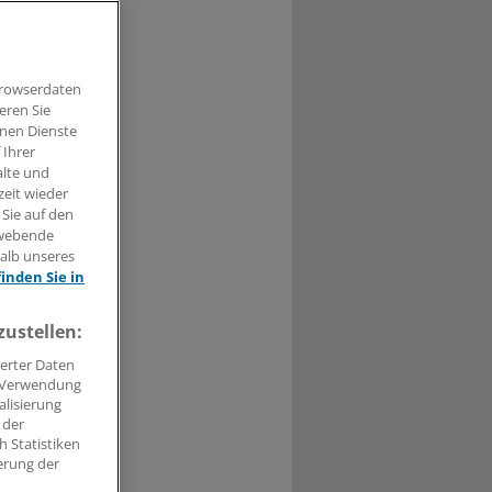
0
Browserdaten
eren Sie
hnen Dienste
 Ihrer
alte und
orden, die
zeit wieder
 Sie auf den
hwebende
halb unseres
finden Sie in
zustellen:
erter Daten
. Verwendung
alisierung
 der
 Statistiken
erung der