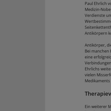
Paul Ehrlich 
Medizin-Nobel
Verdienste um
Wertbestimmun
Seitenkettenth
Antikörpern k
Antikörper, d
Bei manchen I
eine erfolgre
Verbindungen,
Ehrlichs weite
vielen Misser
Medikaments g
Therapiev
Ein weiterer 