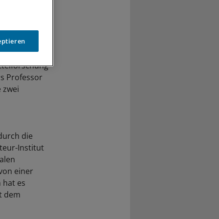
eptieren
el für die
ttelforschung
rs Professor
 zwei
durch die
eur-Institut
ralen
von einer
 hat es
it dem