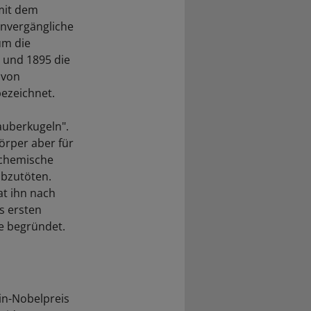
 mit dem
unvergängliche
um die
 und 1895 die
 von
ezeichnet.
Zauberkugeln".
örper aber für
 chemische
abzutöten.
at ihn nach
s ersten
e begründet.
in-Nobelpreis