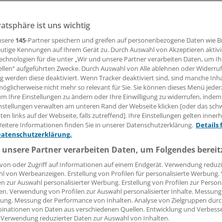
vatsphäre ist uns wichtig
nsere
145
-Partner speichern und greifen auf personenbezogene Daten wie 
utige Kennungen auf Ihrem Gerät zu. Durch Auswahl von Akzeptieren aktivi
echnologien für die unter „Wir und unsere Partner verarbeiten Daten, um I
ellen“ aufgeführten Zwecke. Durch Auswahl von Alle ablehnen oder Widerruf
ng werden diese deaktiviert. Wenn Tracker deaktiviert sind, sind manche Inh
preis für Medizin sind sehr oft Entdeckungen gewürdigt w
öglicherweise nicht mehr so relevant für Sie. Sie können dieses Menü jeder
 für die Entwicklung innovativer Arzneimittel waren.
um Ihre Einstellungen zu ändern oder Ihre Einwilligung zu widerrufen, indem
nstellungen verwalten am unteren Rand der Webseite klicken [oder das sc
en links auf der Webseite, falls zutreffend]. Ihre Einstellungen gelten inner
eitere Informationen finden Sie in unserer Datenschutzerklärung.
Details 
Datenschutzerklärung.
 unsere Partner verarbeiten Daten, um Folgendes bereit
von oder Zugriff auf Informationen auf einem Endgerät. Verwendung reduzi
l von Werbeanzeigen. Erstellung von Profilen für personalisierte Werbung
en zur Auswahl personalisierter Werbung. Erstellung von Profilen zur Person
en. Verwendung von Profilen zur Auswahl personalisierter Inhalte. Messung
ung. Messung der Performance von Inhalten. Analyse von Zielgruppen durch
inationen von Daten aus verschiedenen Quellen. Entwicklung und Verbess
 Verwendung reduzierter Daten zur Auswahl von Inhalten.