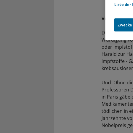
Liste der
Von Peter Lei
Zwecke
Der Nobelpreis
Würdigung von
oder Impfstof
Harald zur Ha
Impfstoffe - G
krebsauslösen
Und: Ohne die
Professoren D
in Paris gäbe 
Medikamenten,
tödlichen in 
Jahrzehnte vo
Nobelpreis ge