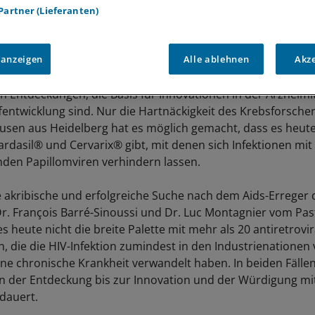
 Partner (Lieferanten)
ner
 anzeigen
Alle ablehnen
Akz
 für Physiologie oder Medizin 2008 ist ein sehr gutes Beispi
 Entdeckungen, die Basis für Innovationen in der Arzneimi
fentwicklung sind. Nur die Hartnäckigkeit des Krebsforsche
usen aus Heidelberg hat es möglich gemacht, dass es heute
ardasil® und Cervarix® gibt, mit denen sich Infektionen mit
den Papillomviren verhindern lassen.
 akribische und erfolgreiche Suche nach dem Aids-Erreger 
r. François Barré-Sinoussi und Dr. Luc Montagnier vom Past
es heute nicht die breite Palette mit mehr als 20 antiretrovi
 die die HIV-Infektion zumindest in den Industrienationen 
eine chronische Krankheit verwandelt haben. In beiden Fällen
n der Entdeckung bis zur Innovation und der Würdigung m
dauert.