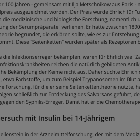
vor 100 Jahren - gemeinsam mit Ilja Metschnikow aus Paris -
preis ausgezeichnet worden. Der Preis wurde Ehrlich für "
 die medizinische und biologische Forschung, namentlich 
g der Serumpräparate" verliehen. Er hatte zwischen 1890
eorie begründet, die erklären sollte, wie es zur Entstehung
ommt. Diese "Seitenketten" wurden später als Rezeptoren b
ie die Infektionserreger bekämpfen, waren für Ehrlich wie "
nfektionskrankheiten reichen die natürlich gebildeten Antik
iche Bekämpfung der Keime nicht aus. Daher suchte Ehrlich
 etwa Farbstoffe, um zum Beispiel Trypanosomen im Blut 
re Forschung, für die er seine Seitenkettentheorie nutzte, h
folgen schließlich zur Entdeckung des Salvarsans geführt, de
egen den Syphilis-Erreger. Damit hat er die Chemotherapi
ersuch mit Insulin bei 14-Jährigem
Meilenstein in der Arzneimittelforschung, der mit dem Mediz