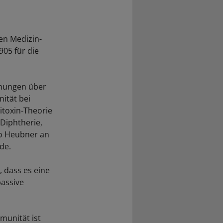
en Medizin-
905 für die
chungen über
ität bei
itoxin-Theorie
Diphtherie,
to Heubner an
de.
, dass es eine
passive
munität ist