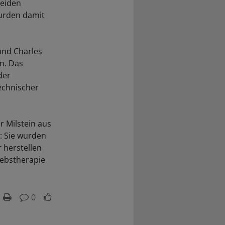
beiden
wurden damit
 und Charles
en. Das
der
technischer
r Milstein aus
: Sie wurden
 herstellen
rebstherapie
0