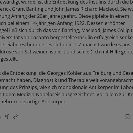
gewürdigt wurde, ist die Entdeckung des Insulins durch die 
erick Grant Banting und John James Richard Macleod. Sie 
hung Anfang der 20er Jahre geehrt. Diese gipfelte in einem
ch bei einem 14-Jährigen Anfang 1922. Dessen erhöhter
egel ließ sich durch das von Banting, Macleod, James Collip
iversität von Toronto hergestellte Insulin erfolgreich senk
e Diabetestherapie revolutioniert. Zunächst wurde es aus 
drüse von Schweinen isoliert und schließlich mit Hilfe gen
estellt.
at die Entdeckung, die Georges Köhler aus Freiburg und Césa
emacht haben, Diagnostik und Therapie weit vorangebracht
ärung des Prinzips, wie sich monoklonale Antikörper im Labor
mit dem Medizin-Nobelpreis ausgezeichnet. Vor allem zur K
 mehrere derartige Antikörper.