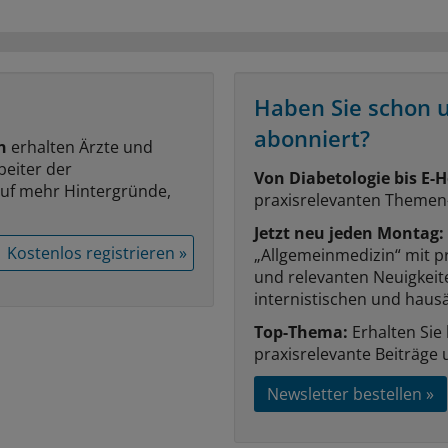
Haben Sie schon 
abonniert?
n
erhalten Ärzte und
beiter der
Von Diabetologie bis E-H
auf mehr Hintergründe,
praxisrelevanten Themen
Jetzt neu jeden Montag:
Kostenlos registrieren »
„Allgemeinmedizin“ mit p
und relevanten Neuigkei
internistischen und hausä
Top-Thema:
Erhalten Sie
praxisrelevante Beiträge 
Newsletter bestellen »