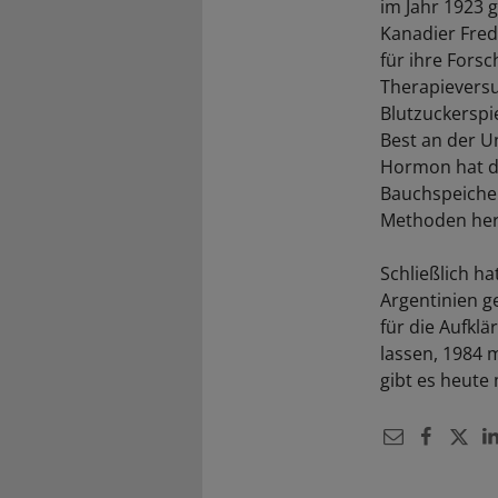
im Jahr 1923 
Kanadier Fred
für ihre Forsc
Therapieversu
Blutzuckerspi
Best an der Un
Hormon hat di
Bauchspeichel
Methoden herg
Schließlich h
Argentinien g
für die Aufkl
lassen, 1984 
gibt es heute