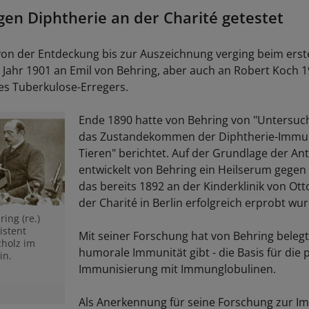
en Diphtherie an der Charité getestet
von der Entdeckung bis zur Auszeichnung verging beim erst
 Jahr 1901 an Emil von Behring, aber auch an Robert Koch 1
s Tuberkulose-Erregers.
Ende 1890 hatte von Behring von "Untersu
das Zustandekommen der Diphtherie-Immun
Tieren" berichtet. Auf der Grundlage der Ant
entwickelt von Behring ein Heilserum gegen 
das bereits 1892 an der Kinderklinik von Ot
der Charité in Berlin erfolgreich erprobt wur
ing (re.)
istent
Mit seiner Forschung hat von Behring belegt
holz im
humorale Immunität gibt - die Basis für die 
in.
Immunisierung mit Immunglobulinen.
Als Anerkennung für seine Forschung zur Im