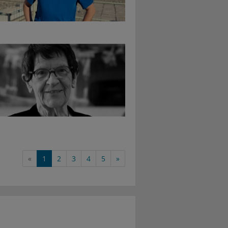
«
1
2
3
4
5
»