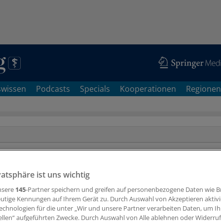
swissen
Podcasts
Specials
Kooperationen
Regionen
1468
Suchergebnisse im Schlagwort: »
Personalien
«
vatsphäre ist uns wichtig
nsere
145
-Partner speichern und greifen auf personenbezogene Daten wie 
utige Kennungen auf Ihrem Gerät zu. Durch Auswahl von Akzeptieren aktivi
echnologien für die unter „Wir und unsere Partner verarbeiten Daten, um I
ellen“ aufgeführten Zwecke. Durch Auswahl von Alle ablehnen oder Widerruf