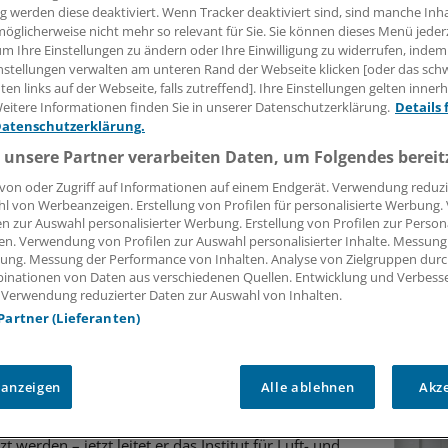
ng werden diese deaktiviert. Wenn Tracker deaktiviert sind, sind manche Inh
öglicherweise nicht mehr so relevant für Sie. Sie können dieses Menü jeder
um Ihre Einstellungen zu ändern oder Ihre Einwilligung zu widerrufen, indem
nstellungen verwalten am unteren Rand der Webseite klicken [oder das sc
en links auf der Webseite, falls zutreffend]. Ihre Einstellungen gelten inner
eitere Informationen finden Sie in unserer Datenschutzerklärung.
Details 
Datenschutzerklärung.
 unsere Partner verarbeiten Daten, um Folgendes bereit
von oder Zugriff auf Informationen auf einem Endgerät. Verwendung reduzi
ng
l von Werbeanzeigen. Erstellung von Profilen für personalisierte Werbung
ugeborenen-Screening für
en zur Auswahl personalisierter Werbung. Erstellung von Profilen zur Person
en. Verwendung von Profilen zur Auswahl personalisierter Inhalte. Messung
ystrophie voran
ung. Messung der Performance von Inhalten. Analyse von Zielgruppen durch
inationen von Daten aus verschiedenen Quellen. Entwicklung und Verbess
eltene Erkrankung Metachromatische Leukodystrophie.
 Verwendung reduzierter Daten zur Auswahl von Inhalten.
e. Die Neurowissenschaftlerin arbeitet am Aufbau eines
 Partner (Lieferanten)
nings.
 anzeigen
Alle ablehnen
Akz
im Porträt
Weltall und Erde
t werden – jetzt leitet er das Institut für Luft- und