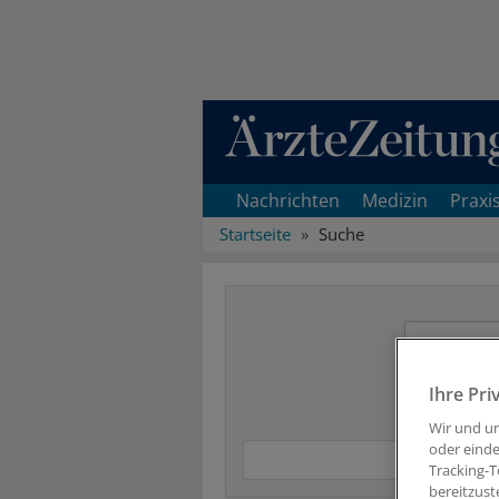
Direkt zum Inhaltsbereich
Nachrichten
Medizin
Praxi
Startseite
Suche
Ihre Pri
Wir und u
oder einde
Tracking-T
bereitzust