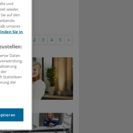
alte und
zeit wieder
 Sie auf den
hwebende
halb unseres
finden Sie in
«
1
2
3
4
5
»
zustellen:
erter Daten
. Verwendung
alisierung
 der
 Statistiken
erung der
eptieren