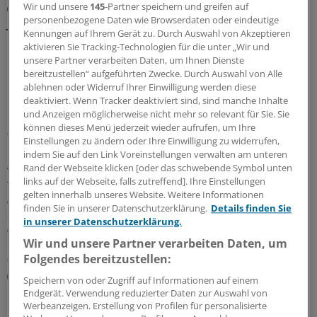
Wir und unsere
145
-Partner speichern und greifen auf
Oft spät diagnostiziert und verzögert behandelt
personenbezogene Daten wie Browserdaten oder eindeutige
Juvenile idiopathische Arthritis: Bereits Babys
Kennungen auf Ihrem Gerät zu. Durch Auswahl von Akzeptieren
können Rheuma bekommen
aktivieren Sie Tracking-Technologien für die unter „Wir und
Es geschieht äußerst selten, trotzdem können sich entzündlich-
unsere Partner verarbeiten Daten, um Ihnen Dienste
rheumatische Erkrankungen auch bei Säuglingen
bereitzustellen“ aufgeführten Zwecke. Durch Auswahl von Alle
manifestieren. Dabei ist besonders an monogenetische
ablehnen oder Widerruf Ihrer Einwilligung werden diese
deaktiviert. Wenn Tracker deaktiviert sind, sind manche Inhalte
Krankheitsbilder zu denken.
und Anzeigen möglicherweise nicht mehr so relevant für Sie. Sie
können dieses Menü jederzeit wieder aufrufen, um Ihre
06.08.2026 |
Mögliche frühe Manifestation
Einstellungen zu ändern oder Ihre Einwilligung zu widerrufen,
Erst das trockene Auge – dann die
indem Sie auf den Link Voreinstellungen verwalten am unteren
Autoimmunerkrankung?
Rand der Webseite klicken [oder das schwebende Symbol unten
links auf der Webseite, falls zutreffend]. Ihre Einstellungen
Trockene Augen können ein Hinweis auf eine entstehende
gelten innerhalb unseres Website. Weitere Informationen
Autoimmunerkrankung sein – etwa rheumatoide Arthritis oder
finden Sie in unserer Datenschutzerklärung.
Details finden Sie
Sjögren-Syndrom. In einer Studie aus Taiwan gingen die
in unserer Datenschutzerklärung.
Augenbeschwerden der Diagnose im Schnitt drei Jahre voraus.
Wir und unsere Partner verarbeiten Daten, um
Folgendes bereitzustellen:
04.08.2026 |
Kardiovaskuläres Risiko bei Rheumatoider Arthritis
Speichern von oder Zugriff auf Informationen auf einem
PREVENT-Score unterschätzt Gefahr für Herz und
Endgerät. Verwendung reduzierter Daten zur Auswahl von
Gefäße bei Rheuma
Werbeanzeigen. Erstellung von Profilen für personalisierte