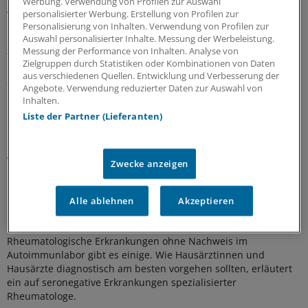
Werbung. Verwendung von Profilen zur Auswahl
Auch der neue Score „Predicting Risk of Cardiovascular Disease
personalisierter Werbung. Erstellung von Profilen zur
Events“ erfasst das kardiovaskuläre Risiko bei Rheuma nur
Personalisierung von Inhalten. Verwendung von Profilen zur
unzureichend. Den HbA1c-Wert hinzuzunehmen, macht ihn
Auswahl personalisierter Inhalte. Messung der Werbeleistung.
zumindest etwas treffsicherer.
Messung der Performance von Inhalten. Analyse von
Zielgruppen durch Statistiken oder Kombinationen von Daten
aus verschiedenen Quellen. Entwicklung und Verbesserung der
27.07.2026 |
Weltweit 55 Millionen Menschen betroffen
Angebote. Verwendung reduzierter Daten zur Auswahl von
Studie: Digoxin bei rheumatischer
Inhalten.
Herzerkrankung wirksam
Liste der Partner (Lieferanten)
Digoxin kann die Herzinsuffizienz bei rheumatischer
Herzerkrankung lindern. Die sichere und günstige Therapie ist
vor allem für Entwicklungsländer relevant.
Zwecke anzeigen
17.07.2026 |
Nicht so einfach zu diagnostizieren
Alle ablehnen
Akzeptieren
Rheuma: Erst der Entzündungsnachweis, dann
die Antikörper-Diagnostik
Rheumatologische Erkrankungen ohne Nachweis im
Autoimmunlabor gibt es einige. Wie Hausärztinnen und
Hausärzte diagnostisch am besten vorgehen sollten, erläutert
ein auf seronegative Erkrankungen spezialisierter
Rheumatologe.