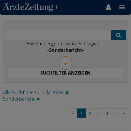
Direkt zum Inhaltsbereich
554
Suchergebnisse im Schlagwort:
»
Sonderbericht
«
Alle Suchfilter zurücksetzen
Sonderbericht
«
1
2
3
4
5
»