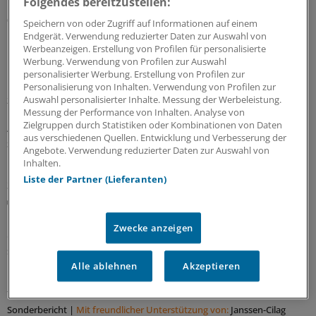
Folgendes bereitzustellen:
03.08.2026 |
Rett-Syndrom
Speichern von oder Zugriff auf Informationen auf einem
Diagnose und Verlauf einer herausfordernden
Endgerät. Verwendung reduzierter Daten zur Auswahl von
Werbeanzeigen. Erstellung von Profilen für personalisierte
Erkrankung
Werbung. Verwendung von Profilen zur Auswahl
Beim Rett-Syndrom schließen sich einer zunächst normalen
personalisierter Werbung. Erstellung von Profilen zur
Kindesentwicklung Phasen der Stagnation und der Regression
Personalisierung von Inhalten. Verwendung von Profilen zur
Auswahl personalisierter Inhalte. Messung der Werbeleistung.
zentraler Fähigkeiten wie Sprache und Handfunktion an. Für
Messung der Performance von Inhalten. Analyse von
Erkrankte und ihre Familien ist das Rett-Syndrom, das alle
Zielgruppen durch Statistiken oder Kombinationen von Daten
Aspekte des täglichen Lebens beeinträchtigen kann, eine große
aus verschiedenen Quellen. Entwicklung und Verbesserung der
Sonderbericht
|
Mit freundlicher Unterstützung von:
Acadia
Angebote. Verwendung reduzierter Daten zur Auswahl von
Pharmaceuticals (Germany) GmbH, München
Inhalten.
Liste der Partner (Lieferanten)
30.07.2026 |
BCMA-gerichtete CAR-T-Zelltherapie rückt nach vorn
Cilta-cel setzt Standards im ersten Rezidiv
Zwecke anzeigen
Gegen das B-Zell-Reifungsantigen (BCMA) gerichtete Therapien
sind heute ein zentraler Bestandteil der Behandlung des
rezidivierten/refraktären Multiplen Myeloms (RRMM). Die
Alle ablehnen
Akzeptieren
BCMA-gerichtete CAR-T-Zelltherapie rückt dabei weiter in
frühere Therapielinien vor.
Sonderbericht
|
Mit freundlicher Unterstützung von:
Janssen-Cilag