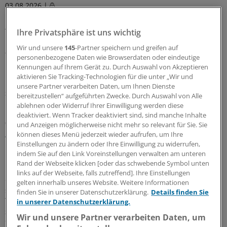
03.08.2026 |
Biomarker gegen Diabetes-Folgen
Typ-2-Diabetes und Adipositas sind keine isolierten
Ihre Privatsphäre ist uns wichtig
Erkrankungen: Sie wirken sich auf zahlreiche Organsysteme
Wir und unsere
145
-Partner speichern und greifen auf
aus und verursachen viel Morbidität und Kosten. Ganzheitliche
personenbezogene Daten wie Browserdaten oder eindeutige
Prävention ist möglich, wenn die Versorgung die
Kennungen auf Ihrem Gerät zu. Durch Auswahl von Akzeptieren
unterschiedlichen Organe gezielt in den Blick nimmt und
aktivieren Sie Tracking-Technologien für die unter „Wir und
Risiken früh erkennt.
unsere Partner verarbeiten Daten, um Ihnen Dienste
Sonderbericht
|
Mit freundlicher Unterstützung von:
Roche Diagnostics
bereitzustellen“ aufgeführten Zwecke. Durch Auswahl von Alle
Deutschland GmbH, Mannheim
ablehnen oder Widerruf Ihrer Einwilligung werden diese
deaktiviert. Wenn Tracker deaktiviert sind, sind manche Inhalte
03.08.2026 |
Osteoarthrose
und Anzeigen möglicherweise nicht mehr so relevant für Sie. Sie
Aktuelle Evidenz zur Wirksamkeit der
können dieses Menü jederzeit wieder aufrufen, um Ihre
intraartikulären Hyaluronsäure
Einstellungen zu ändern oder Ihre Einwilligung zu widerrufen,
indem Sie auf den Link Voreinstellungen verwalten am unteren
Die intraartikuläre Hyaluronsäure (IA-HA)-Therapie wird seit
Rand der Webseite klicken [oder das schwebende Symbol unten
langem, insbesondere bei Kniegelenksarthrose, eingesetzt, um
links auf der Webseite, falls zutreffend]. Ihre Einstellungen
Gelenkschmerz und -funktion zu bessern. Die aktuelle Evidenz
gelten innerhalb unseres Website. Weitere Informationen
spricht für die Wirksamkeit und Verträglichkeit einer IA-HA-
finden Sie in unserer Datenschutzerklärung.
Details finden Sie
Therapie und unterstützt deren differenzierte Anwendung
in unserer Datenschutzerklärung.
Sonderbericht
|
Mit freundlicher Unterstützung von:
Recordati Pharma
Wir und unsere Partner verarbeiten Daten, um
GmbH, Ulm