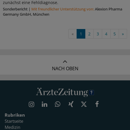
zunächst eine Fehldiagnose.
Sonderbericht
|
Mit freundlicher Unterstützung von:
Alexion Pharma
Germany GmbH, München
«
1
2
3
4
5
»
NACH OBEN
Rubriken
Startseite
Medizin