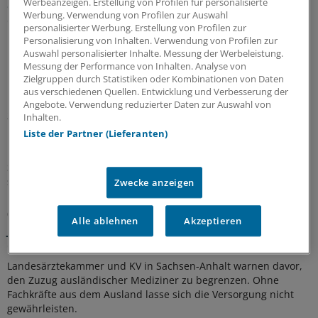
absolvieren Sprachprüfung – ein Drittel fällt
Werbeanzeigen. Erstellung von Profilen für personalisierte
Werbung. Verwendung von Profilen zur Auswahl
durch
personalisierter Werbung. Erstellung von Profilen zur
In Sachsen-Anhalt fehlen weiterhin Ärzte. Zuwanderung soll
Personalisierung von Inhalten. Verwendung von Profilen zur
Auswahl personalisierter Inhalte. Messung der Werbeleistung.
helfen. Nur: Zuletzt legten weniger ausländische Ärzte
Messung der Performance von Inhalten. Analyse von
hierzulande die notwendige Fachsprachenprüfung ab. Die
Zielgruppen durch Statistiken oder Kombinationen von Daten
Durchfallquote bleibt hoch.
aus verschiedenen Quellen. Entwicklung und Verbesserung der
Angebote. Verwendung reduzierter Daten zur Auswahl von
21.05.2026 |
Beschluss des Landtages
Inhalten.
Mehr Medizinstudenten ohne Einser-Abi:
Liste der Partner (Lieferanten)
Landarztquote in Sachsen-Anhalt wird erhöht
Sachsen-Anhalt erhöht die Landarztquote. Angewendet werden
soll sie schon ab dem kommenden Wintersemester.
Zwecke anzeigen
08.05.2026 |
Reaktion auf AfD-Wahlprogramm
Alle ablehnen
Akzeptieren
Jeder fünfte Arzt in Sachsen-Anhalt stammt aus
dem Ausland
Landesärztekammer und KV in Sachsen-Anhalt warnen davor,
den Zuzug ausländischer Mediziner zu begrenzen. Ohne
Fachkräfte aus dem Ausland lasse sich die Versorgung nicht
gewährleisten.