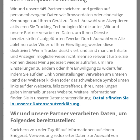
31.07.2026 |
Soziale Pflegeversicherung
Wir und unsere
145
-Partner speichern und greifen auf
„Diesem Weg werden wir nicht zustimmen“:
personenbezogene Daten wie Browserdaten oder eindeutige
Ostdeutsche Regierungschefs begehren gegen
Kennungen auf Ihrem Gerät zu. Durch Auswahl von Akzeptieren
Pflegereform auf
aktivieren Sie Tracking-Technologien für die unter „Wir und
unsere Partner verarbeiten Daten, um Ihnen Dienste
Klare Botschaft an den neuen Bundesgesundheitsminister
bereitzustellen“ aufgeführten Zwecke. Durch Auswahl von Alle
Carsten Linnemann: Die Ministerpräsidenten von Sachsen,
ablehnen oder Widerruf Ihrer Einwilligung werden diese
Sachsen-Anhalt und Thüringen fordern Korrekturen an der
deaktiviert. Wenn Tracker deaktiviert sind, sind manche Inhalte
geplanten Pflegereform. Ein Punkt stört sie besonders.
und Anzeigen möglicherweise nicht mehr so relevant für Sie. Sie
können dieses Menü jederzeit wieder aufrufen, um Ihre
16.07.2026 |
Innovationsfonds
Einstellungen zu ändern oder Ihre Einwilligung zu widerrufen,
Selektivvertrag zur Endometriose-Früherkennung
indem Sie auf den Link Voreinstellungen verwalten am unteren
startet in Baden-Württemberg und Sachsen-
Rand der Webseite klicken [oder das schwebende Symbol unten
Anhalt
links auf der Webseite, falls zutreffend]. Ihre Einstellungen
gelten innerhalb unseres Website. Weitere Informationen
In Baden-Württemberg und Sachsen-Anhalt können sich
finden Sie in unserer Datenschutzerklärung.
Details finden Sie
gynäkologische Fachpraxen für das Studienprojekt „ENDO-EVE“
in unserer Datenschutzerklärung.
einschreiben. Im Rekrutierungsfokus stehen Versicherte der
Wir und unsere Partner verarbeiten Daten, um
AOK, TK sowie diverser Betriebskrankenkassen.
Folgendes bereitzustellen:
16.06.2026 |
Deutschkenntnisse
Speichern von oder Zugriff auf Informationen auf einem
Sachsen-Anhalt: Weniger ausländische Ärzte
Endgerät. Verwendung reduzierter Daten zur Auswahl von