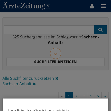
Direkt zum Inhaltsbereich
625
Suchergebnisse im Schlagwort: »
Sachsen-
Anhalt
«
Alle Suchfilter zurücksetzen
Sachsen-Anhalt
«
1
2
3
4
5
»
Ihre Privatsphäre ist uns wichtig