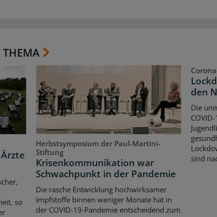
 THEMA
Corona
Lockd
den 
Die unm
COVID-1
Jugendl
gesundh
Herbstsymposium der Paul-Martini-
Lockdow
Stiftung
 Ärzte
sind nac
Krisenkommunikation war
Schwachpunkt in der Pandemie
scher,
Die rasche Entwicklung hochwirksamer
Impfstoffe binnen weniger Monate hat in
eit, so
der COVID-19-Pandemie entscheidend zum
er