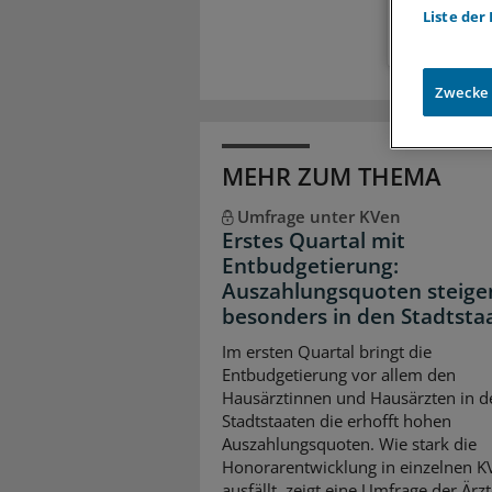
Liste der
Zwecke
MEHR ZUM THEMA
Umfrage unter KVen
Erstes Quartal mit
Entbudgetierung:
Auszahlungsquoten steige
besonders in den Stadtsta
Im ersten Quartal bringt die
Entbudgetierung vor allem den
Hausärztinnen und Hausärzten in d
Stadtstaaten die erhofft hohen
Auszahlungsquoten. Wie stark die
Honorarentwicklung in einzelnen K
ausfällt, zeigt eine Umfrage der Ärz