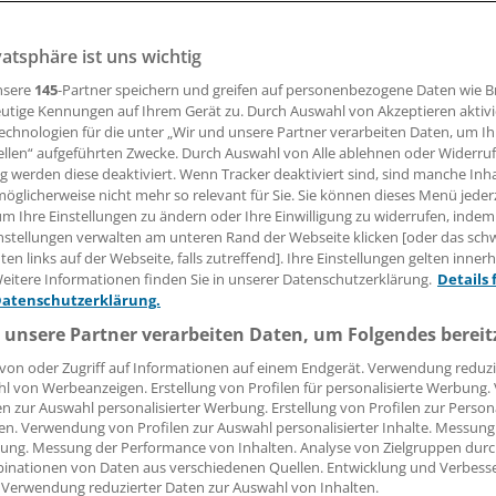
nd Bevölkerung wollen wissen, wie es mit den imland-Klinik
ernförde weitergeht. Doch klar ist: Eine so komplexe Ent
vatsphäre ist uns wichtig
nsere
145
-Partner speichern und greifen auf personenbezogene Daten wie 
utige Kennungen auf Ihrem Gerät zu. Durch Auswahl von Akzeptieren aktivi
echnologien für die unter „Wir und unsere Partner verarbeiten Daten, um I
 Leserin, lieber Leser,
ellen“ aufgeführten Zwecke. Durch Auswahl von Alle ablehnen oder Widerruf
ng werden diese deaktiviert. Wenn Tracker deaktiviert sind, sind manche Inh
tändigen Beitrag können Sie lesen, sobald Sie sich eingelogg
öglicherweise nicht mehr so relevant für Sie. Sie können dieses Menü jeder
um Ihre Einstellungen zu ändern oder Ihre Einwilligung zu widerrufen, indem
Jetzt anmelden »
Kostenlos registriere
nstellungen verwalten am unteren Rand der Webseite klicken [oder das sc
en links auf der Webseite, falls zutreffend]. Ihre Einstellungen gelten inner
eitere Informationen finden Sie in unserer Datenschutzerklärung.
Details 
 vergessen?
Datenschutzerklärung.
es Problem beim Login?
 unsere Partner verarbeiten Daten, um Folgendes bereit
dung ist mit wenigen Klicks erledigt und kostenlos.
von oder Zugriff auf Informationen auf einem Endgerät. Verwendung reduzi
teile des kostenlosen Login:
l von Werbeanzeigen. Erstellung von Profilen für personalisierte Werbung
en zur Auswahl personalisierter Werbung. Erstellung von Profilen zur Person
r
Analysen, Hintergründe und Infografiken
en. Verwendung von Profilen zur Auswahl personalisierter Inhalte. Messung
ung. Messung der Performance von Inhalten. Analyse von Zielgruppen durch
usive
Interviews und Praxis-Tipps
inationen von Daten aus verschiedenen Quellen. Entwicklung und Verbess
iff auf alle
medizinischen Berichte und Kommentare
 Verwendung reduzierter Daten zur Auswahl von Inhalten.