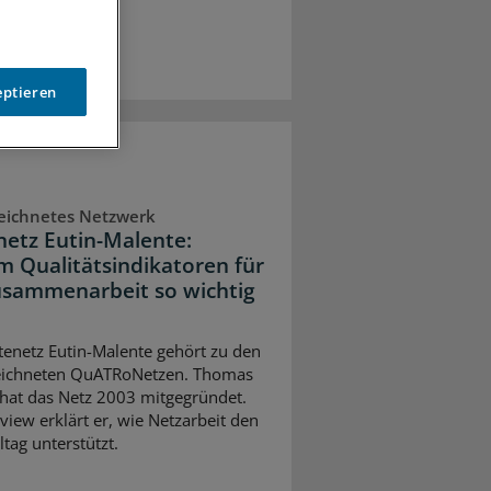
eptieren
eichnetes Netzwerk
netz Eutin-Malente:
 Qualitätsindikatoren für
usammenarbeit so wichtig
tenetz Eutin-Malente gehört zu den
eichneten QuATRoNetzen. Thomas
hat das Netz 2003 mitgegründet.
view erklärt er, wie Netzarbeit den
ltag unterstützt.