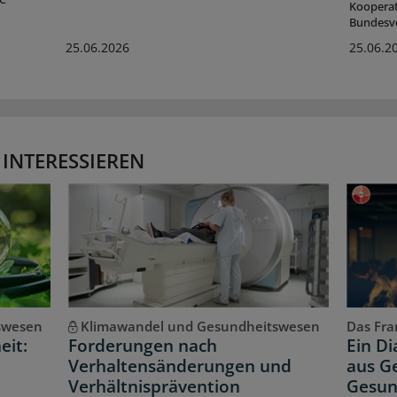
Koopera
Bundesv
25.06.2026
25.06.2
 INTERESSIEREN
swesen
Klimawandel und Gesundheitswesen
Das Fran
eit:
Forderungen nach
Ein D
Verhaltensänderungen und
aus Ge
Verhältnisprävention
Gesun