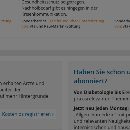
Gesundheitsschutz beigetragen.
Nachholbedarf gibt es hingegen in der
Krisenkommunikation.
tützung
Sonderbericht
|
Mit freundlicher Unterstützung
Sonderbe
von:
vfa und Paul-Martini-Stiftung
von:
vfa 
Haben Sie schon 
abonniert?
n
erhalten Ärzte und
beiter der
Von Diabetologie bis E-H
auf mehr Hintergründe,
praxisrelevanten Themen
Jetzt neu jeden Montag:
Kostenlos registrieren »
„Allgemeinmedizin“ mit p
und relevanten Neuigkei
internistischen und hausä