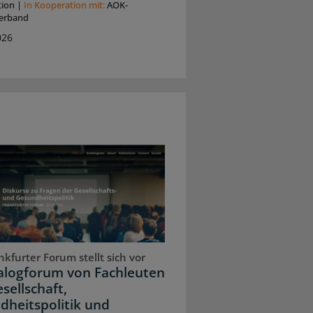
tion
|
In Kooperation mit:
AOK-
erband
026
kfurter Forum stellt sich vor
ialogforum von Fachleuten
sellschaft,
dheitspolitik und