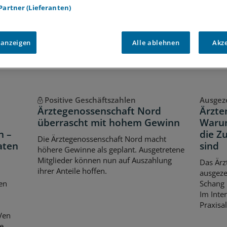
 Partner (Lieferanten)
Voraussetzungen für den Zugang
 anzeigen
Alle ablehnen
Akz
Positive Geschäftszahlen
Ausgez
Ärztegenossenschaft Nord
Ärzte
überrascht mit hohem Gewinn
Warum
n –
die Z
Die Ärztegenossenschaft Nord macht
aten
sind
höhere Gewinne als geplant. Ausgetretene
Mitglieder können nun auf Auszahlung
Das Ärz
ihrer Anteile hoffen.
ausgez
en
Schang 
Im Inter
Praxisal
Ven
te