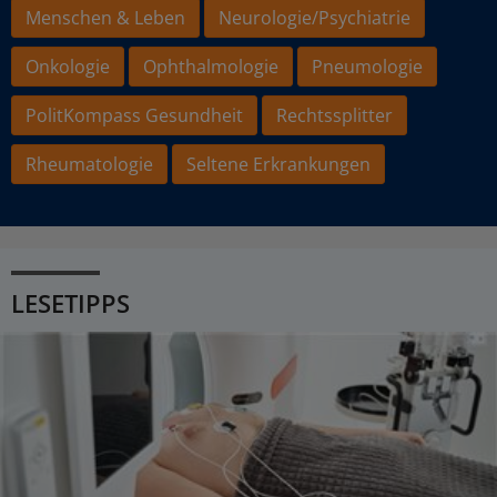
Menschen & Leben
Neurologie/Psychiatrie
Onkologie
Ophthalmologie
Pneumologie
PolitKompass Gesundheit
Rechtssplitter
Rheumatologie
Seltene Erkrankungen
LESETIPPS