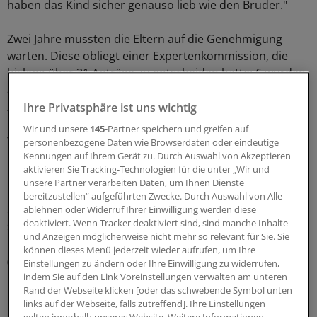
haben das Kind sicher genauso lieb wie den Bruder."
Zwei Jahre mussten die Eltern auf die Genehmigung
warten. Diese obliegt einer Expertenkommission, die
bislang über 31 Anträge zu entscheiden hatte: 6 wurden
abgelehnt, 8 genehmigt und in 17 Fällen wurden
zusätzliche Informationen angefordert. "Das Verfahren
Ihre Privatsphäre ist uns wichtig
ist ein großer wissenschaftlicher Fortschritt", sagte der
Wir und unsere
145
-Partner speichern und greifen auf
Vorsitzende der Internationalen Bioethikgesellschaft,
personenbezogene Daten wie Browserdaten oder eindeutige
Kennungen auf Ihrem Gerät zu. Durch Auswahl von Akzeptieren
Marcelo Palacios. Auch Kronprinz Felipe und Prinzessin
aktivieren Sie Tracking-Technologien für die unter „Wir und
Letizia ließen nach der Geburt ihrer ersten Tochter
unsere Partner verarbeiten Daten, um Ihnen Dienste
Leonor Stammzellen aus dem Nabelschnurblut bei einer
bereitzustellen“ aufgeführten Zwecke. Durch Auswahl von Alle
Spezialfirma in den USA lagern, um sie im Falle einer
ablehnen oder Widerruf Ihrer Einwilligung werden diese
deaktiviert. Wenn Tracker deaktiviert sind, sind manche Inhalte
schweren Krankheit parat zu haben.
und Anzeigen möglicherweise nicht mehr so relevant für Sie. Sie
können dieses Menü jederzeit wieder aufrufen, um Ihre
(dpa)
Einstellungen zu ändern oder Ihre Einwilligung zu widerrufen,
indem Sie auf den Link Voreinstellungen verwalten am unteren
Rand der Webseite klicken [oder das schwebende Symbol unten
0
links auf der Webseite, falls zutreffend]. Ihre Einstellungen