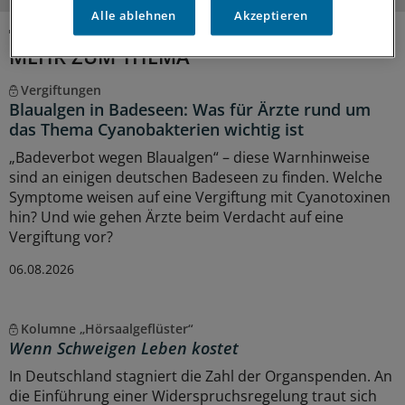
Alle ablehnen
Akzeptieren
MEHR ZUM THEMA
Vergiftungen
Blaualgen in Badeseen: Was für Ärzte rund um
das Thema Cyanobakterien wichtig ist
„Badeverbot wegen Blaualgen“ – diese Warnhinweise
sind an einigen deutschen Badeseen zu finden. Welche
Symptome weisen auf eine Vergiftung mit Cyanotoxinen
hin? Und wie gehen Ärzte beim Verdacht auf eine
Vergiftung vor?
06.08.2026
Kolumne „Hörsaalgeflüster“
Wenn Schweigen Leben kostet
In Deutschland stagniert die Zahl der Organspenden. An
die Einführung einer Widerspruchsregelung traut sich