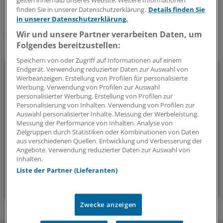
gelten innerhalb unseres Website. Weitere Informationen
finden Sie in unserer Datenschutzerklärung.
Details finden Sie
Schlagworte:
in unserer Datenschutzerklärung.
Gesellschaft
Gynäkologie
Wir und unsere Partner verarbeiten Daten, um
Folgendes bereitzustellen:
Ihr Newsletter zum Thema
Speichern von oder Zugriff auf Informationen auf einem
Menschen & Leben
Endgerät. Verwendung reduzierter Daten zur Auswahl von
Werbeanzeigen. Erstellung von Profilen für personalisierte
Werbung. Verwendung von Profilen zur Auswahl
Außergewöhnliche Menschen, beeindruckende
personalisierter Werbung. Erstellung von Profilen zur
Persönlichkeiten und Kolleginnen und Kollegen, die etwas
Personalisierung von Inhalten. Verwendung von Profilen zur
Auswahl personalisierter Inhalte. Messung der Werbeleistung.
Neues wagen: In diesem Newsletter erzählen wir
Messung der Performance von Inhalten. Analyse von
Geschichten aus dem (Arbeits-)Leben.
Zielgruppen durch Statistiken oder Kombinationen von Daten
aus verschiedenen Quellen. Entwicklung und Verbesserung der
Angebote. Verwendung reduzierter Daten zur Auswahl von
vier Mal im Jahr (Mittwoch)
Inhalten.
Liste der Partner (Lieferanten)
Zum Abonnieren bitte anmelden
Zwecke anzeigen