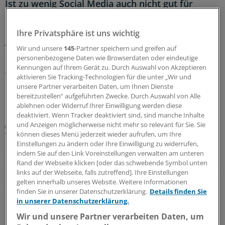
Ist zu wenig Social Media auch nicht gut für
Kinder und Jugendliche?
Die Ergebnisse einer Befragung von Kindern und
Ihre Privatsphäre ist uns wichtig
Jugendlichen legen nahe, dass nicht nur eine hohe
Wir und unsere
145
-Partner speichern und greifen auf
Social-Media-Nutzung das Wohlbefinden trüben kann –
personenbezogene Daten wie Browserdaten oder eindeutige
unter bestimmten Umständen ging auch eine
Kennungen auf Ihrem Gerät zu. Durch Auswahl von Akzeptieren
vollständige Abstinenz mit Nachteilen einher.
aktivieren Sie Tracking-Technologien für die unter „Wir und
unsere Partner verarbeiten Daten, um Ihnen Dienste
13.07.2026
bereitzustellen“ aufgeführten Zwecke. Durch Auswahl von Alle
ablehnen oder Widerruf Ihrer Einwilligung werden diese
deaktiviert. Wenn Tracker deaktiviert sind, sind manche Inhalte
und Anzeigen möglicherweise nicht mehr so relevant für Sie. Sie
Klimawandel und Gesundheit
können dieses Menü jederzeit wieder aufrufen, um Ihre
Warum Kinder und Jugendliche bei Hitze
Einstellungen zu ändern oder Ihre Einwilligung zu widerrufen,
besonders gefährdet sind – und wie man sie
indem Sie auf den Link Voreinstellungen verwalten am unteren
schützen kann
Rand der Webseite klicken [oder das schwebende Symbol unten
links auf der Webseite, falls zutreffend]. Ihre Einstellungen
Die Sommerferien stehen kurz bevor. Bei aller Vorfreude
gelten innerhalb unseres Website. Weitere Informationen
– Hitze stellt auch für Kinder und Jugendliche ein
finden Sie in unserer Datenschutzerklärung.
Details finden Sie
relevantes Gesundheitsrisiko dar. Was Ärzte
in unserer Datenschutzerklärung.
berücksichtigen sollten und wie sie Eltern beraten
Wir und unsere Partner verarbeiten Daten, um
können.