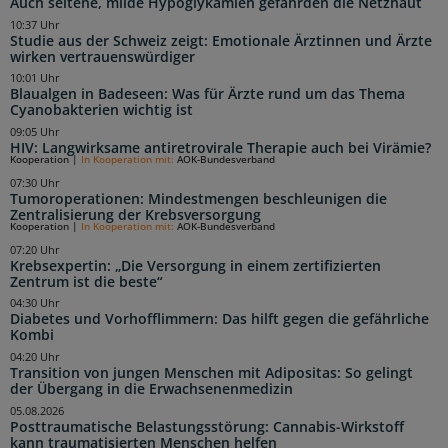
Auch seltene, milde Hypoglykämien gefährden die Netzhaut
10:37 Uhr
Studie aus der Schweiz zeigt: Emotionale Ärztinnen und Ärzte
wirken vertrauenswürdiger
10:01 Uhr
Blaualgen in Badeseen: Was für Ärzte rund um das Thema
Cyanobakterien wichtig ist
09:05 Uhr
HIV: Langwirksame antiretrovirale Therapie auch bei Virämie?
Kooperation
|
In Kooperation mit:
AOK-Bundesverband
07:30 Uhr
Tumoroperationen: Mindestmengen beschleunigen die
Zentralisierung der Krebsversorgung
Kooperation
|
In Kooperation mit:
AOK-Bundesverband
07:20 Uhr
Krebsexpertin: „Die Versorgung in einem zertifizierten
Zentrum ist die beste“
04:30 Uhr
Diabetes und Vorhofflimmern: Das hilft gegen die gefährliche
Kombi
04:20 Uhr
Transition von jungen Menschen mit Adipositas: So gelingt
der Übergang in die Erwachsenenmedizin
05.08.2026
Posttraumatische Belastungsstörung: Cannabis-Wirkstoff
kann traumatisierten Menschen helfen