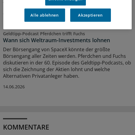
weiter sinnvoll und erfolgreich sind.
03.07.2026
Alle ablehnen
Akzeptieren
Geldtipp-Podcast Pferdchen trifft Fuchs
Wann sich Weltraum-Investments lohnen
Der Börsengang von SpaceX könnte der größte
Börsengang aller Zeiten werden. Pferdchen und Fuchs
diskutieren in der 60. Episode des Geldtipp-Podcasts, ob
sich die Zeichnung der Aktien lohnt und welche
Alternativen Privatanleger haben.
14.06.2026
KOMMENTARE