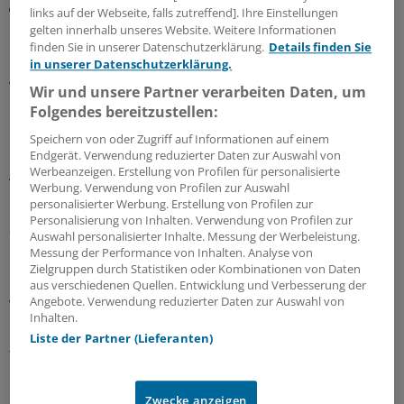
links auf der Webseite, falls zutreffend]. Ihre Einstellungen
MEHR ZUM THEMA
gelten innerhalb unseres Website. Weitere Informationen
finden Sie in unserer Datenschutzerklärung.
Details finden Sie
in unserer Datenschutzerklärung.
Geldtipp-Podcast Pferdchen trifft Fuchs
Was wir aus unseren Fehlern gelernt haben
Wir und unsere Partner verarbeiten Daten, um
Folgendes bereitzustellen:
In der 62. Folge des Geldtipp-Podcasts stellt sich der
neue Fuchs, Stefan Ziermann, vor. Pferdchen und Fuchs
Speichern von oder Zugriff auf Informationen auf einem
erinnern sich an Erfolg und Misserfolg ihrer
Endgerät. Verwendung reduzierter Daten zur Auswahl von
Werbeanzeigen. Erstellung von Profilen für personalisierte
Anlageentscheidungen und welche Konsequenzen und
Werbung. Verwendung von Profilen zur Auswahl
Lehren sie daraus gezogen haben.
personalisierter Werbung. Erstellung von Profilen zur
Personalisierung von Inhalten. Verwendung von Profilen zur
28.07.2026
Auswahl personalisierter Inhalte. Messung der Werbeleistung.
Messung der Performance von Inhalten. Analyse von
Zielgruppen durch Statistiken oder Kombinationen von Daten
aus verschiedenen Quellen. Entwicklung und Verbesserung der
Geldtipp-Podcast Pferdchen trifft Fuchs
Angebote. Verwendung reduzierter Daten zur Auswahl von
Wie sich nachhaltige Geldanlage verändert hat
Inhalten.
Durch die geopolitischen Krisen sind Investments in
Liste der Partner (Lieferanten)
fossile Energien und Rüstung attraktiv geworden. In der
61. Ausgabe des Geldtipp-Podcasts diskutieren
Pferdchen und Fuchs, wo Nachhaltigkeitskriterium auch
Zwecke anzeigen