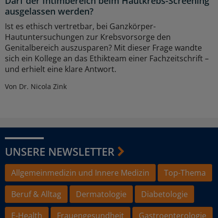
Darf der Intimbereich beim Hautkrebs-Screening
ausgelassen werden?
Ist es ethisch vertretbar, bei Ganzkörper-
Hautuntersuchungen zur Krebsvorsorge den
Genitalbereich auszusparen? Mit dieser Frage wandte
sich ein Kollege an das Ethikteam einer Fachzeitschrift –
und erhielt eine klare Antwort.
Von Dr. Nicola Zink
UNSERE NEWSLETTER
Allgemeinmedizin und Innere Medizin
Top-Thema
Beruf & Alltag
Dermatologie
Diabetologie
E-Health
Frauengesundheit
Gastroenterologie