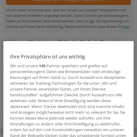
Ich bin damit einverstanden, dass mir Inhalte aus Sozialen Netzwerken und
von anderen Anbietern angezeigt werden. Damit können personenbezogene
Daten an Drittanbieter übermittelt werden. Dazu ist ggf. die Speicherung von
Cookies auf Ihrem Gerät notwendig. Weitere Information dazu finden Sie
hier
.
Geldtipp – Pferdchen trifft Fuchs.
Stefanie Burgmaier,
das Pferdchen und verantwortlich für das Wissensportal
Ihre Privatsphäre ist uns wichtig
springerprofessional.de, und Ralf Vielhaber, der Fuchs
und Herausgeber der Fuchsbriefe, sprechen über
Wir und unsere
145
-Partner speichern und greifen auf
wichtige Themen rund ums Geld.
personenbezogene Daten wie Browserdaten oder eindeutige
Kennungen auf Ihrem Gerät zu. Durch Auswahl von Akzeptieren
aktivieren Sie Tracking-Technologien für die unter „Wir und
0
unsere Partner verarbeiten Daten, um Ihnen Dienste
bereitzustellen“ aufgeführten Zwecke. Durch Auswahl von Alle
ablehnen oder Widerruf Ihrer Einwilligung werden diese
Schlagworte:
deaktiviert. Wenn Tracker deaktiviert sind, sind manche Inhalte
und Anzeigen möglicherweise nicht mehr so relevant für Sie. Sie
Pferdchen trifft Fuchs
Geld und Vermögen
können dieses Menü jederzeit wieder aufrufen, um Ihre
Einstellungen zu ändern oder Ihre Einwilligung zu widerrufen,
indem Sie auf den Link Voreinstellungen verwalten am unteren
Rand der Webseite klicken [oder das schwebende Symbol unten