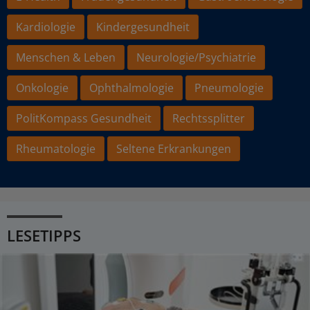
Kardiologie
Kindergesundheit
Menschen & Leben
Neurologie/Psychiatrie
Onkologie
Ophthalmologie
Pneumologie
PolitKompass Gesundheit
Rechtssplitter
Rheumatologie
Seltene Erkrankungen
LESETIPPS