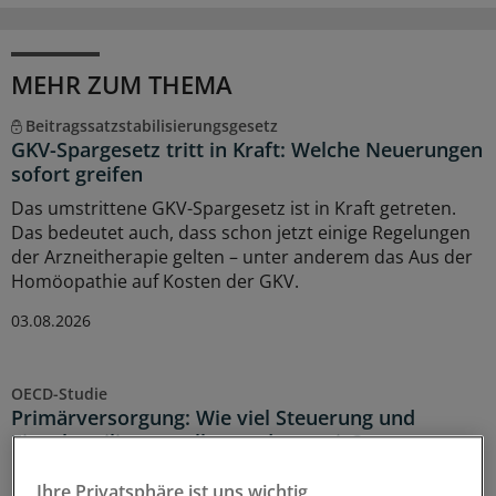
MEHR ZUM THEMA
Beitragssatzstabilisierungsgesetz
GKV-Spargesetz tritt in Kraft: Welche Neuerungen
sofort greifen
Das umstrittene GKV-Spargesetz ist in Kraft getreten.
Das bedeutet auch, dass schon jetzt einige Regelungen
der Arzneitherapie gelten – unter anderem das Aus der
Homöopathie auf Kosten der GKV.
03.08.2026
OECD-Studie
Primärversorgung: Wie viel Steuerung und
Eigenbeteiligung sollen es denn sein?
Für das geplante Primärversorgungssystem in
Ihre Privatsphäre ist uns wichtig