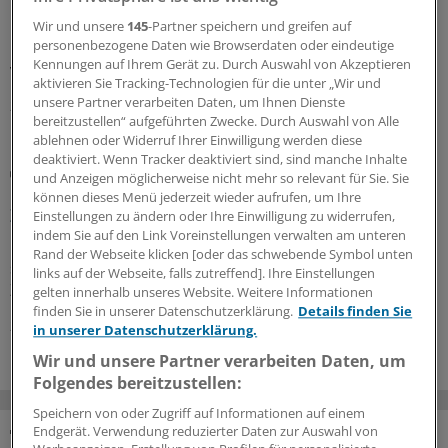
Deutschland gibt es viele Erfahrungen im Ausland. Ein
Ratschlag an die Koalition und den designierten
Wir und unsere
145
-Partner speichern und greifen auf
personenbezogene Daten wie Browserdaten oder eindeutige
Gesundheitsminister Carsten Linnemann lautet: Bitte
Kennungen auf Ihrem Gerät zu. Durch Auswahl von Akzeptieren
viel Zeit für die Umsetzung mitbringen!
aktivieren Sie Tracking-Technologien für die unter „Wir und
unsere Partner verarbeiten Daten, um Ihnen Dienste
28.07.2026
bereitzustellen“ aufgeführten Zwecke. Durch Auswahl von Alle
ablehnen oder Widerruf Ihrer Einwilligung werden diese
deaktiviert. Wenn Tracker deaktiviert sind, sind manche Inhalte
Lipidmanagement
und Anzeigen möglicherweise nicht mehr so relevant für Sie. Sie
LDL-Cholesterin: Neue US-Leitlinie führt wieder
können dieses Menü jederzeit wieder aufrufen, um Ihre
Zielwerte ein
Einstellungen zu ändern oder Ihre Einwilligung zu widerrufen,
indem Sie auf den Link Voreinstellungen verwalten am unteren
Die aktualisierte US-Leitlinie zur Dyslipidämie gleicht sich
Rand der Webseite klicken [oder das schwebende Symbol unten
stark der europäischen Leitlinie an: Die LDL-Cholesterin-
links auf der Webseite, falls zutreffend]. Ihre Einstellungen
Zielwerte stehen wieder im Fokus.
gelten innerhalb unseres Website. Weitere Informationen
finden Sie in unserer Datenschutzerklärung.
Details finden Sie
21.07.2026
in unserer Datenschutzerklärung.
Wir und unsere Partner verarbeiten Daten, um
Folgendes bereitzustellen:
Speichern von oder Zugriff auf Informationen auf einem
Endgerät. Verwendung reduzierter Daten zur Auswahl von