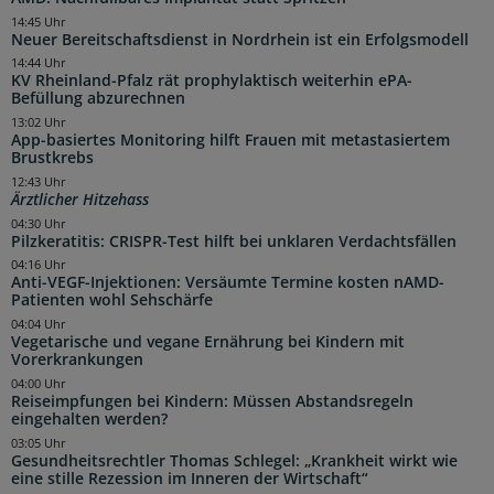
14:45 Uhr
Neuer Bereitschaftsdienst in Nordrhein ist ein Erfolgsmodell
14:44 Uhr
KV Rheinland-Pfalz rät prophylaktisch weiterhin ePA-
Befüllung abzurechnen
13:02 Uhr
App-basiertes Monitoring hilft Frauen mit metastasiertem
Brustkrebs
12:43 Uhr
Ärztlicher Hitzehass
04:30 Uhr
Pilzkeratitis: CRISPR-Test hilft bei unklaren Verdachtsfällen
04:16 Uhr
Anti-VEGF-Injektionen: Versäumte Termine kosten nAMD-
Patienten wohl Sehschärfe
04:04 Uhr
Vegetarische und vegane Ernährung bei Kindern mit
Vorerkrankungen
04:00 Uhr
Reiseimpfungen bei Kindern: Müssen Abstandsregeln
eingehalten werden?
03:05 Uhr
Gesundheitsrechtler Thomas Schlegel: „Krankheit wirkt wie
eine stille Rezession im Inneren der Wirtschaft“