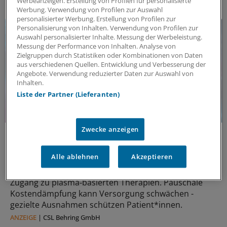
Werbeanzeigen. Erstellung von Profilen für personalisierte
DAS KÖNNTE SIE AUCH INTERESSIEREN
Werbung. Verwendung von Profilen zur Auswahl
personalisierter Werbung. Erstellung von Profilen zur
Personalisierung von Inhalten. Verwendung von Profilen zur
Auswahl personalisierter Inhalte. Messung der Werbeleistung.
Messung der Performance von Inhalten. Analyse von
Zielgruppen durch Statistiken oder Kombinationen von Daten
aus verschiedenen Quellen. Entwicklung und Verbesserung der
Angebote. Verwendung reduzierter Daten zur Auswahl von
Inhalten.
Liste der Partner (Lieferanten)
Zwecke anzeigen
Politische Perspektive
Nationale Politik an Europas Gesundheitszielen
ausrichten
Alle ablehnen
Akzeptieren
Europas Gesundheitssicherheit braucht verlässlichen
Zugang zu plasma‑basierten Therapien. Pauschale
Kostendämpfung kann Versorgung schwächen -
gezielte Ausnahmen schützen Patient*innen.
ANZEIGE
|
CSL Behring GmbH