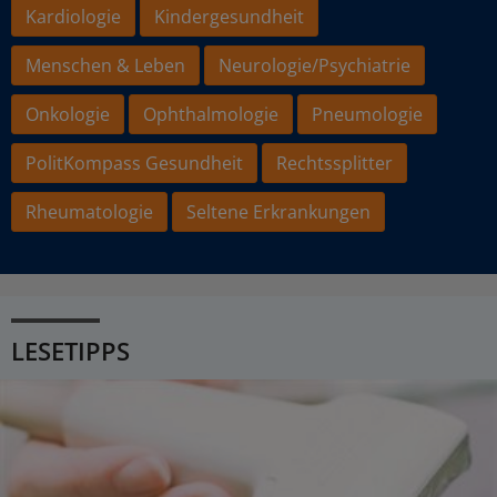
Kardiologie
Kindergesundheit
Menschen & Leben
Neurologie/Psychiatrie
Onkologie
Ophthalmologie
Pneumologie
PolitKompass Gesundheit
Rechtssplitter
Rheumatologie
Seltene Erkrankungen
LESETIPPS