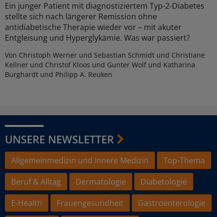
Ein junger Patient mit diagnostiziertem Typ-2-Diabetes
stellte sich nach längerer Remission ohne
antidiabetische Therapie wieder vor – mit akuter
Entgleisung und Hyperglykämie. Was war passiert?
Von Christoph Werner und Sebastian Schmidt und Christiane
Kellner und Christof Kloos und Gunter Wolf und Katharina
Burghardt und Philipp A. Reuken
UNSERE NEWSLETTER
Allgemeinmedizin und Innere Medizin
Top-Thema
Beruf & Alltag
Dermatologie
Diabetologie
E-Health
Frauengesundheit
Gastroenterologie